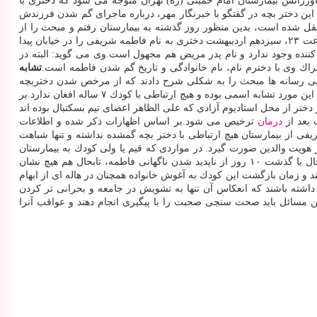
اورژانس بیمارستان امام خمینی (ره) تهران متوجه می شود كه دختری با
ست.عبدالله شریفی پدر این دختر بچه در گفتگو با خبرنگار مهر، درباره ماجرای گم شدن فرزندش
تقل شده است، بدین منظور روز گذشته به بیمارستان رفتم و مبحث را از
مسئول ترخیص و بایگانی پیگیری و پرونده پزشكی آن كودك را هم مشاهده كردم.وی ادامه می دهد: بر مبنای اطلاعات درج شده در پرونده، اورژانس ساعت ۲۳، سیزدهم اردیبهشت دختری به نام فاطمه شریفی را در خیابان پیدا
 اطلاعات و نامی از فرد ترخیص كننده وجود ندارد و نام پدر مریض هم مجهول است.وی می گوید: البته در
تشابه
تان، برخی رسانه ها مبحث را به شكلی شرح دادند كه از مرخص شدن دختربچه
مشخص شد كه این مورد تشابه اسمی بوده و هیچ ارتباطی با كودك ۷ ساله افغان ندارد.بر
یت بیمارستان امام خمینی (ره)، ۱۳ اردیبهشت ماه ساعت یازده شب چهار دختر از محل استادیوم آزادی كه علی الظاهر اعضای تیم بسكتبال بوده اند
درمان
ترخیص می شود.بر اساس اظهارات ذكر شده و اطلاعات
ز بیمارستان هیچ ارتباطی با دختر بچه گمشده نداشته و تنها شباهت
یت والدین صورت گیرد. در مواردی كه قیم یا ولی كودك به بیمارستان
رجوع نكند یا نتواند مدارك مستندی برای هویت عرضه نماید مبحث برای پیگیری به یگان انتظامی بیمارستان و مراجع قضائی ارجاع داده می شود.اما حال با گذشت ۱۰ روز از ناپدید شدن ناگهانی فاطمه، تابحال هم هیچ نشان
افتن این دختربچه افغانستانی هستند و زمان بازگشت این كودك به آغوش خانواده همچنان در هاله ای از ابهام
 داشته باشند كه انعكاس آن تنها به تشویش در جامعه و بحرانی تر كردن
ین مسائل باید صحت سنجی صحبت را با پیگیری انجام دهند و عواقب آنرا