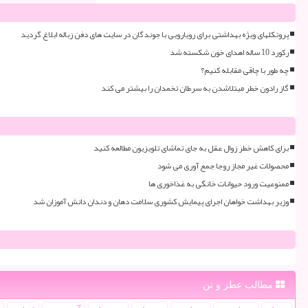
پروتکلهای ویژه بهداشتی برای رویارویی با جوندگان در سایت های دفن زباله ابلاغ گردید
رکورد 10 ساله اهدای خون شکسته شد
چه طور با چاقی مقابله کنیم؟
گاز رادون خطر مبتلاشدن به سرطان تخمدان را بیشتر می کند
برای کاهش خطر زوال عقل به جای تماشای تلویزیون مطالعه کنید
محصولات غیر مجاز روجا جمع آوری می شود
ممنوعیت ورود حیوانات خانگی به غذاخوری ها
وزیر بهداشت خواهان اجرای پیمایش کشوری سلامت دهان و دندان دانش آموزان شد
مطالب عطر و تن