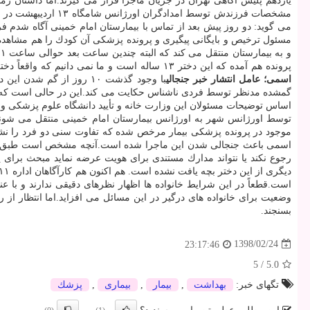
یازدهم پلیس آگاهی تهران در جریان ماجرا قرار می گیرند.اما داستان ز
مشخصات فرزندش توسط
می گوید: دو روز پیش بعد از تماس با بیمارستان امام خمینی آگاه شدم 
و
پرونده هم آمده كه این دختر ۱۳ ساله است و ما نمی دانیم كه واقعاً دختر بچه مرخص شده از بیمارستان فرزند من هست یا خیر، چونكه تنها وجه اشتراك وی با دخترم نام، نام خانوادگی و تاریخ گم شدن فاطمه است.
اسمی؛ عامل انتشار خبر جنجالی
با وجود گذشت ۱۰ روز از
گمشده مدنظر توسط فردی ناشناس حكایت می كند.این در حالی است كه به
توسط اورژانس شهر به اورژانس بیمارستان امام خمینی منتقل می شوند و یكی از مراجعین «فاط
موجود در پرونده پزشكی بیمار مرخص شده كه تفاوت سنی دو فرد را نش
اسمی باعث جنجالی شدن این ماجرا شده است.آنچه مشخص است طبق قانون 
است.قطعاً در این شرایط خانواده ها اظهار نظرهای دقیقی ندارند و با ع
وضعیت برای خانواده های درگیر در این مسائل می افزاید.اما انتظار از
بسنجند.
1398/02/24
23:17:46
5
/
5.0
تگهای خبر:
بهداشت
,
بیمار
,
بیماری
,
پزشك