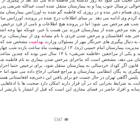
مانی عجیب می شود كه روز گذشته پدر فاطمه ادعا می كند بعد از پیگیری از 
 امدادگران اورژانس شامگاه ۱۳ اردیبهشت در حوالی ترمینال جنوب پیدا و به بیمارستان منتقل شده ا
فردی همنام دختر بنده و در روزی كه فاطمه گم شده به اورژانس بیمارستان من
 به بیمارستان منتقل می كند كه البته چندین ساعت بعد حوالی ساعت ۱ شب هم مرخص می شود؛ اما در پرونده هیچ
 گم شدن این دختر بچه افغانستان و مرخص شدن فردی با نام مشابه وی از بیمارس
 دنبال پیگیری های خبرنگار مهر از مسئولان وزارت
بهداشت
اساس توضیحات مسئولان این وزارت خانه و تأیید دانشگاه علوم پزشكی و مدیر
مه شریفی» با ۱۴ سال سن بوده كه چندین ساعت بعد از
ان می دهد، مشخص است كه ماجرای مرخص شدن بیماری به نام فاطمه شریفی ا
اگر كودك خردسالی به بیمارستان منتقل شود، برای ترخیص حتما احراز هو
دیگری از این دختر بچه یافت نشده است. هم اكنون هم كارآگاهان اداره ۱۱ پلیس آگاهی تهران در حال جست جو برای ی
نایت به شرایط بحرانی كه در آن قرار دارند امكان دارد صحبت ها یا ادعاهایی
 رسانه و افراد حاضر در فضای مجازی این است كه قبل از انتشار یا بازنشر ا
5347