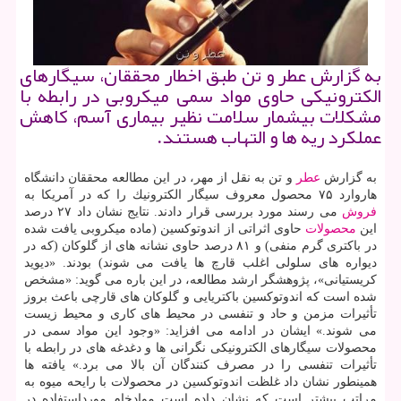
به گزارش عطر و تن طبق اخطار محققان، سیگارهای
الكترونیكی حاوی مواد سمی میكروبی در رابطه با
مشكلات بیشمار سلامت نظیر بیماری آسم، كاهش
عملكرد ریه ها و التهاب هستند.
به گزارش
عطر
و تن به نقل از مهر، در این مطالعه محققان دانشگاه
هاروارد ۷۵ محصول معروف سیگار الكترونیك را كه در آمریكا به
فروش
می رسند مورد بررسی قرار دادند. نتایج نشان داد ۲۷ درصد
این
محصولات
حاوی اثراتی از اندوتوكسین (ماده میكروبی یافت شده
در باكتری گرم منفی) و ۸۱ درصد حاوی نشانه های از گلوكان (كه در
دیواره های سلولی اغلب قارچ ها یافت می شوند) بودند. «دیوید
كریستیانی»، پژوهشگر ارشد مطالعه، در این باره می گوید: «مشخص
شده است كه اندوتوكسین باكتریایی و گلوكان های قارچی باعث بروز
تأثیرات مزمن و حاد و تنفسی در محیط های كاری و محیط زیست
می شوند.» ایشان در ادامه می افزاید: «وجود این مواد سمی در
محصولات سیگارهای الكترونیكی نگرانی ها و دغدغه های در رابطه با
تأثیرات تنفسی را در مصرف كنندگان آن بالا می برد.» یافته ها
همینطور نشان داد غلظت اندوتوكسین در محصولات با رایحه میوه به
مراتب بیشتر است كه نشان داده است موادخام مورداستفاده در