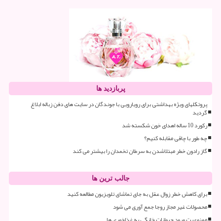
پربازدید ها
پروتکلهای ویژه بهداشتی برای رویارویی با جوندگان در سایت های دفن زباله ابلاغ
گردید
رکورد 10 ساله اهدای خون شکسته شد
چه طور با چاقی مقابله کنیم؟
گاز رادون خطر مبتلاشدن به سرطان تخمدان را بیشتر می کند
جالب ترین ها
برای کاهش خطر زوال عقل به جای تماشای تلویزیون مطالعه کنید
محصولات غیر مجاز روجا جمع آوری می شود
ممنوعیت ورود حیوانات خانگی به غذاخوری ها