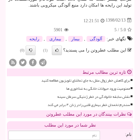
تولید این رایحه ها امكان دارد منبع آلودگی میكروبی باشند.
1398/02/13
12:21:51
5901
5
/
5.0
تگهای خبر:
آلودگی
,
بیمار
,
بیماری
,
رایحه
این مطلب عطروتن را می پسندید؟
(0)
(1)
تازه ترین مطالب مرتبط
برای کاهش خطر زوال عقل به جای تماشای تلویزیون مطالعه کنید
ممنوعیت ورود حیوانات خانگی به غذاخوری ها
نقش سابقه خانوادگی در خطر ژنتیکی سرطان سینه
سندرم تخمدان خطر بیماری قلبی را در زنان ۴ برابر می کند
نظرات بینندگان در مورد این مطلب عطروتن
نظر شما در مورد این مطلب
نام: