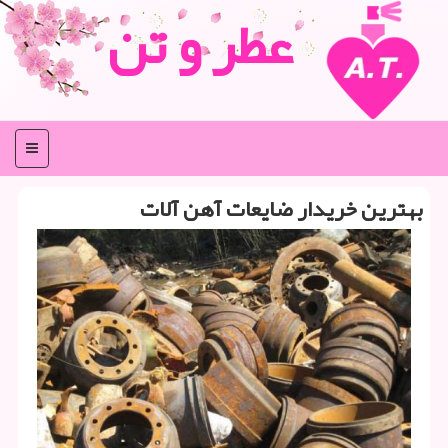
عطر و تن
منو
بهترین خریدار ضایعات آهن آلات