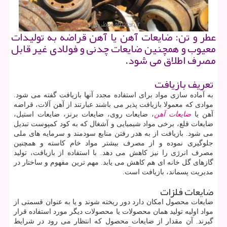
عطر و تن: ضایعات آهن یا آهن قراضه به تولیدات
معیوب و همچنین ضایعات چدنی و فولادی غیر قابل
مصرف اطلاق می شود.
تعریف بازیافت
به آماده سازی مواد برای استفاده مجدد آنها بازیافت گفته می شود.
موادی که معمولا بازیافت پذیر می باشند عبارتند از آهن آلات، قراضه
آهن یا
ضایعات آهن
، ضایعات روی، ضایعات برنز، ضایعات استیل،
ضایعات قلع، برخی مواد شیمیایی و آشغال که به کود کمپوست تبدیل
می شود. بازیافت از به هدر رفتن منابع سودمند و سرمایه های ملی
جلوگیری نموده و از مصرف بیشتر مواد خام کاسته و همچنین
مصرف انرژی را نیز کاهش می دهد. با استفاده از بازیافت، تولید
گازهای گل خانه ای هم کاهش می یابد. مهم ترین مفهوم و ساختار در
مدیریت پسماند، بازیافت است.
ضایعات فلزات
ضایعات محصول امکان دارد دور ریخته شوند و یا به عنوان قسمتی از
مواد اولیه تولید همان محصولات یا محصولات دیگر مورد استفاده قرار
گیرند. آن مقدار از ضایعات محصول که انتظار می رود در شرایط