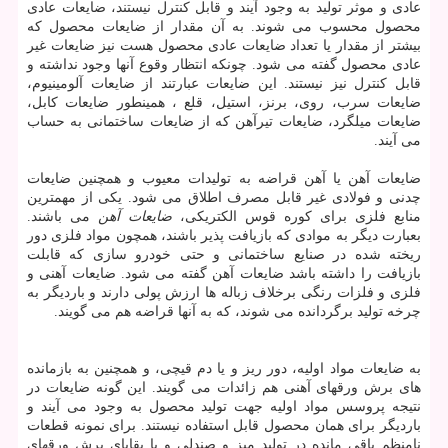
عادی و موثر تولید به وجود آیند و قابل کنترل نیستند، ضایعات عادی
محصول محسوب می شوند. به آن مقدار از ضایعات محصول که
بیشتر از مقدار یا تعداد ضایعات عادی محصول هست نیز ضایعات غیر
عادی محصول گفته می شود. چونکه انتظار وقوع آنها وجود نداشته و
قابل کنترل نیز نیستند. این ضایعات عبارتند از ضایعات آلومینیوم،
ضایعات سرب، روی، برنز، استیل، قلع ، همینطور ضایعات کابل،
ضایعات میلگرد، ضایعات تیرآهن که از ضایعات ساختمانی به حساب
می آیند.
ضایعات آهن یا آهن قراضه به تولیدات معیوب و همچنین ضایعات
چدنی و فولادی غیر قابل مصرف اطلاق می شود. یکی از مهمترین
منابع فلزی برای کوره قوس الکتریکی،
ضایعات آهن
می باشند.
بعبارت دیگر به موادی که بازیافت پذیر باشند، همچون مواد فلزی دور
ریخته شده در صنایع ساختمانی و حتی خودرو سازی که قابلت
بازیافت را داشته باشد ضایعات آهن گفته می شود. ضایعات آهنی و
فلزی و فلزات رنگی برخلاف زباله ها ارزش پولی دارند و باردیگر به
چرخه تولید برگردانده می شوند، که به آنها قراضه هم می گویند.
به ضایعات مواد اولیه، دور ریز و یا دم قیچی، و همچنین به بازمانده
های برش ورقهای آهنی هم زائدات می گویند. این گونه ضایعات در
نتیجه پروسس مواد اولیه جهت تولید محصول به وجود می آیند و
باردیگر برای همان محصول قابل استفاده نیستند. برای نمونه قطعات
نامنظم باقی مانده در تولید میز و صندلی و یا بقایای برش ورقهای