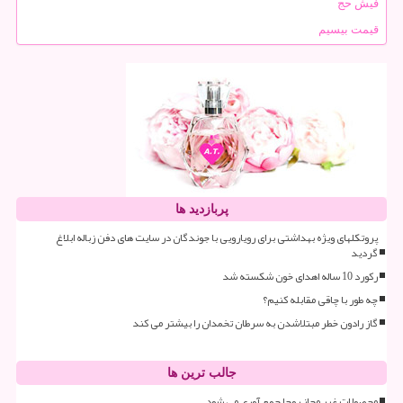
فیش حج
قیمت بیسیم
پربازدید ها
پروتکلهای ویژه بهداشتی برای رویارویی با جوندگان در سایت های دفن زباله ابلاغ
گردید
رکورد 10 ساله اهدای خون شکسته شد
چه طور با چاقی مقابله کنیم؟
گاز رادون خطر مبتلاشدن به سرطان تخمدان را بیشتر می کند
جالب ترین ها
محصولات غیر مجاز روجا جمع آوری می شود