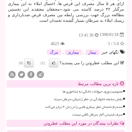
ازای هر ۵ سال مصرف این قرص ها، احتمال ابتلاء به این بیماری
مرگبار ۳۲ درصد كاسته می شود.»محققان معتقدند این نخستین
مطالعه بزرگ جهت بررسی رابطه بین مصرف قرص ضدبارداری و
ریسك ابتلاء به سرطان بسیار كُشنده تخمدان است.
1398/01/18
13:41:30
4623
5
/
5.0
تگهای خبر:
بیمار
,
بیماری
,
مرگ
این مطلب عطروتن را می پسندید؟
(0)
(1)
تازه ترین مطالب مرتبط
ممنوعیت ورود حیوانات خانگی به غذاخوری ها
نقش سابقه خانوادگی در خطر ژنتیکی سرطان سینه
سندرم تخمدان خطر بیماری قلبی را در زنان ۴ برابر می کند
صرف شنیدن آمار سرطان کافی نیست
نظرات بینندگان در مورد این مطلب عطروتن