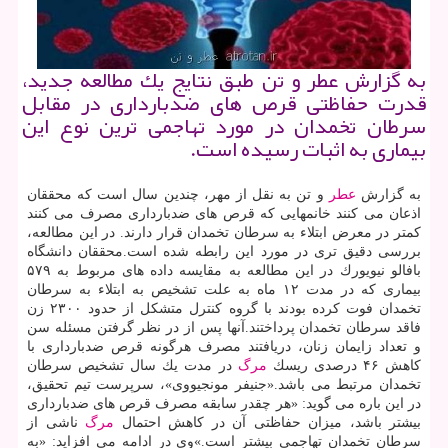
به گزارش عطر و تن طبق نتایج یك مطالعه جدید،
قدرت حفاظتی قرص های ضدبارداری در مقابل
سرطان تخمدان در مورد تهاجمی ترین نوع این
بیماری به اثبات رسیده است.
به گزارش
عطر
و تن به نقل از مهر، چندین سال است كه محققان
اذعان می كنند خانمهایی كه قرص های ضدبارداری مصرف می كنند
كمتر در معرض ابتلاء به سرطان تخمدان قرار دارند. در این مطالعه،
بررسی دقیق تری در مورد این رابطه شده است.محققان دانشگاه
بافالو نیویورك در این مطالعه به مقایسه داده های مربوط به ۵۷۹
بیماری كه در مدت ۱۲ ماه به علت تشخیص به ابتلاء به سرطان
تخمدان فوت كرده بودند با گروه كنترل متشكل از حدود ۲۳۰۰ زن
فاقد سرطان تخمدان پرداختند.آنها پس از در نظر گرفتن مسئله سن
و تعداد زایمان زنان، دریافتند مصرف هرگونه قرص ضدبارداری با
كاهش ۴۶ درصدی ریسك
مرگ
در مدت یك سال تشخیص سرطان
تخمدان مرتبط می باشد.«جنیفر مونجیووی»، سرپرست تیم تحقیق،
در این باره می گوید: «هر چقدر سابقه مصرف قرص های ضدبارداری
بیشتر باشد، میزان حفاظتی آن در كاهش احتمال
مرگ
ناشی از
سرطان تخمدان تهاجمی بیشتر است.»وی در ادامه می افزاید: «به