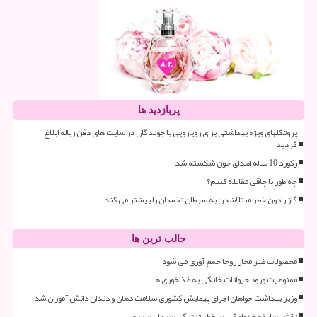
پربازدید ها
پروتکلهای ویژه بهداشتی برای رویارویی با جوندگان در سایت های دفن زباله ابلاغ
گردید
رکورد 10 ساله اهدای خون شکسته شد
چه طور با چاقی مقابله کنیم؟
گاز رادون خطر مبتلاشدن به سرطان تخمدان را بیشتر می کند
جالب ترین ها
محصولات غیر مجاز روجا جمع آوری می شود
ممنوعیت ورود حیوانات خانگی به غذاخوری ها
وزیر بهداشت خواهان اجرای پیمایش کشوری سلامت دهان و دندان دانش آموزان شد
نقش سابقه خانوادگی در خطر ژنتیکی سرطان سینه