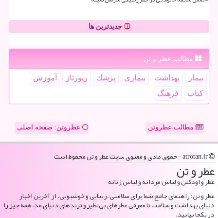
جدیدترین ها
مطالب عطر و تن
بیمار
بهداشت
بیماری
پزشك
رپورتاژ
آموزش
كتاب
فرهنگ
مطالب عطروتن
عطروتن: صفحه اصلی
atrotan.ir - حقوق مادی و معنوی سایت عطر و تن محفوظ است
عطر و تن
عطر و اودکلن و لباس مردانه و لباس زنانه
عطر و تن: راهنمای جامع شما برای سلامتی، زیبایی و خوشبویی. از آخرین اخبار
دنیای بهداشت و سلامت تا معرفی عطرهای بی‌نظیر و ترندهای دنیای مد، همه چیز را
در یکجا بیابید.