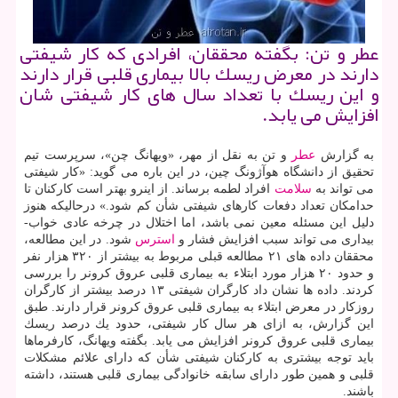
عطر و تن: بگفته محققان، افرادی كه كار شیفتی
دارند در معرض ریسك بالا بیماری قلبی قرار دارند
و این ریسك با تعداد سال های كار شیفتی شان
افزایش می یابد.
به گزارش
عطر
و تن به نقل از مهر، «ویهانگ چن»، سرپرست تیم
تحقیق از دانشگاه هوآژونگ چین، در این باره می گوید: «كار شیفتی
می تواند به
سلامت
افراد لطمه برساند. از اینرو بهتر است كاركنان تا
حدامكان تعداد دفعات كارهای شیفتی شأن كم شود.» درحالیكه هنوز
دلیل این مسئله معین نمی باشد، اما اختلال در چرخه عادی خواب-
بیداری می تواند سبب افزایش فشار و
استرس
شود. در این مطالعه،
محققان داده های ۲۱ مطالعه قبلی مربوط به بیشتر از ۳۲۰ هزار نفر
و حدود ۲۰ هزار مورد ابتلاء به بیماری قلبی عروق كرونر را بررسی
كردند. داده ها نشان داد كارگران شیفتی ۱۳ درصد بیشتر از كارگران
روزكار در معرض ابتلاء به بیماری قلبی عروق كرونر قرار دارند. طبق
این گزارش، به ازای هر سال كار شیفتی، حدود یك درصد ریسك
بیماری قلبی عروق كرونر افزایش می یابد. بگفته ویهانگ، كارفرماها
باید توجه بیشتری به كاركنان شیفتی شأن كه دارای علائم مشكلات
قلبی و همین طور دارای سابقه خانوادگی بیماری قلبی هستند، داشته
باشند.