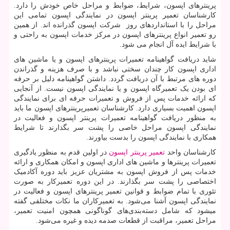
پرینترهای اپسون، شرایط، ضوابط و مراحل خاص خودش را دارد.
کارشناسان تعمیر پرینتر اپسون در نمایندگی اپسون تمامی این
مراحل را با استانداردهای روز شرکت اپسون گذرانده اند. از همین
رو تعمیر انواع پرینترهای اپسون در مرکز خدمات اپسون به راحتی و
با شرایط ایده آل انجام می شود.
شاید دریافت گواهینامه تعمیرات پرینترهای اپسون و یا ماشین های
اداری اپسون کار چندان سختی نباشد و با صرف هزینه و گذراندن
دوره های مرتبط با آن دریافت گردد. داشتن گواهینامه دلیل بر حرفه
ای بودن یک تعمیرگاه اپسون و یا نمایندگی اپسون نیست. از آنجایی
که ارائه خدمات پس از فروش و تعمیرات حرفه ای برای نمایندگی
اپسون اهمیت بسیاری دارد. کارشناسان تعمیرپرینترهای اپسون ما باید
به منظور دریافت گواهینامه تعمیرات پرینتر اپسون و فعالیت در
نمایندگی اپسون مراحل خاصی را پشت سر بگذارند تا شرایط
همکاری با نمایندگی اپسون را بدست بیاورند.
کارشناسان واحد
تعمیر پرینتر اپسون
در اولین قدم به منظور یادگیری
تعمیرات پرینترها و ماشین های اداری اپسون و امکان همکاری و ارائه
خدمات پس از فروش اپسون به مشتریان عزیز باید دوره آکادمیک
اختصاصی را پشت سر بگذارند. در این دوره تعمیرکار به صورت
تئوری با تمام ضوابط و قوانین تعمیر پرینترهای اپسون و فعالیت در
نمایندگی اپسون آشنا می‌شود. به تعمیرکاران ما نکات مختلفی گفته
میشود که شامل دسته‌بندی‌های گوناگونی همچون امنیت تعمیر،
مراحل تعمیر، مراقبت از قطعات صدمه دیده و غیره می‌شود.