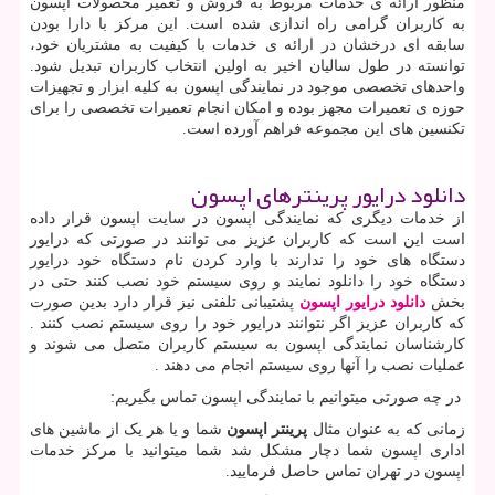
منظور ارائه ی خدمات مربوط به فروش و تعمیر محصولات اپسون
به کاربران گرامی راه اندازی شده است. این مرکز با دارا بودن
سابقه ای درخشان در ارائه ی خدمات با کیفیت به مشتریان خود،
توانسته در طول سالیان اخیر به اولین انتخاب کاربران تبدیل شود.
واحدهای تخصصی موجود در نمایندگی اپسون به کلیه ابزار و تجهیزات
حوزه ی تعمیرات مجهز بوده و امکان انجام تعمیرات تخصصی را برای
تکنسین های این مجموعه فراهم آورده است.
دانلود درایور پرینترهای اپسون
از خدمات دیگری که نمایندگی اپسون در سایت اپسون قرار داده
است این است که کاربران عزیز می توانند در صورتی که درایور
دستگاه های خود را ندارند با وارد کردن نام دستگاه خود درایور
دستگاه خود را دانلود نمایند و روی سیستم خود نصب کنند حتی در
بخش
دانلود درایور اپسون
پشتیبانی تلفنی نیز قرار دارد بدین صورت
که کاربران عزیز اگر نتوانند درایور خود را روی سیستم نصب کنند .
کارشناسان نمایندگی اپسون به سیستم کاربران متصل می شوند و
عملیات نصب را آنها روی سیستم انجام می دهند .
در چه صورتی میتوانیم با نمایندگی اپسون تماس بگیریم
:
زمانی که به عنوان مثال
پرینتر اپسون
شما و یا هر یک از ماشین های
اداری اپسون شما دچار مشکل شد شما میتوانید با مرکز خدمات
اپسون در تهران تماس حاصل فرمایید.