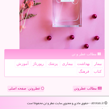
مطالب عطر و تن
بیمار
بهداشت
بیماری
پزشك
رپورتاژ
آموزش
كتاب
فرهنگ
مطالب عطروتن
عطروتن: صفحه اصلی
atrotan.ir - حقوق مادی و معنوی سایت عطر و تن محفوظ است