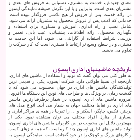
معنای جدیدش، خدمت به مشتری، دستیابی به فروش های بعدی و
مشتریان بعدی است، بنابراین و با این نگرش همیشه نمایندگی اپسون
در ارائه خدمت پس از فروش از هیچ تلاشی فروگذار نبوده است.
خدماتی که اغلب پس از فروش محصول به مشتریان ارائه می شود،
شامل نصب و راه اندازی، آموزش و مشاوره برای استفاده و
نگهداری محصول، ارائه اطلاعات، پشتیبانی، عیب یابی، تعمیر و
بررسی شرایط استفاده از گارانتی می شود، اما این خدمت به
مشتری و در سطح وسیع تر ارتباط با مشتری است که کار شرکت را
تداوم می بخشد.
تاریخچه ماشینهای اداری اپسون
به طور کلی می توان گفت که تولید و استفاده از ماشین های اداری،
تاریخچه ای نسبتا طولانی دارد. شرکت اپسون، یکی از قدیمی ترین
تولیدکنندگان ماشین های اداری در جهان محسوب می شود که با
گذشت زمان، بر ویژگی ها و طراحی های نوین این دستگاه ها افزود .
امروزه ماشین های اداری اپسون، در شمار پرطرفدارترین ماشین
های اداری در نقاط مختلف جهان به شمار می آیند. انواع مدل های
پرینتر، فکس، چاپگر، اسکنر و … را تقریبا در همه ی مراکز اداری و
بسیاری از منازل افراد مختلف می توان مشاهده نمود. یکی از
مهمترین دلایل این محبوبت در بین کاربران ماشین های اداری اپسون،
تولید ماشین های اداری اپسون چند کاره است که همه نیازهای کسب
و کارهای بزرگ و کوچک را در خود گنجانده است. نمایندگی اپسون به