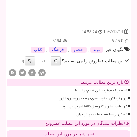
1397/12/14
14:58:24
5164
5
/
5.0
تگهای خبر:
تولد
,
جشن
,
فرهنگ
,
كتاب
این مطلب عطروتن را می پسندید؟
(0)
(1)
تازه ترین مطالب مرتبط
آسم در کدام خردسالان شایع تر است؟
لزوم غربالگری عفونت های نهفته در زوجین نابارور
کارت امید مادر از آغاز سال 1405 اجرایی می شود
کاهش بی سابقه سقط عمدی در ایران
نظرات بینندگان در مورد این مطلب عطروتن
نظر شما در مورد این مطلب