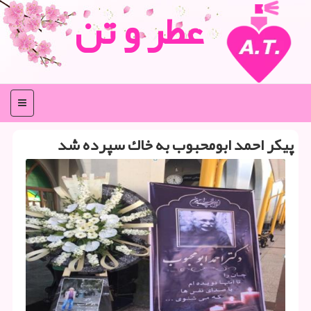
عطر و تن
منو
پیكر احمد ابومحبوب به خاك سپرده شد