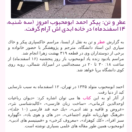
عطر و تن: پیكر احمد ابومحبوب امروز (سه شنبه،
۱۴ اسفندماه) در خانه ابدی اش آرام گرفت.
به گزارش
عطر
و تن به نقل از ایسنا، مراسم خاكسپاری پیكر و خاك
سپاری این استاد دانشگاه، مترجم و پژوهشگر با حضور خانواده و
برخی از دوستداران وی در قطعه ۳۱۹ بهشت زهرا انجام شد.
مراسم یادبود زنده یاد ابومحبوب باز روز پنجشنبه (۱۶ اسفندماه) از
ساعت ۱۸: ۳۰ تا ۲۰ در مسجدالنبی در امیرآباد شمالی، روبه روی
كوی دانشگاه برپا خواهد شد.
احمد ابومحبوب متولد ۱۳۳۵ در تهران، ۱۲ اسفندماه به سبب نارسایی
كبد از دنیا رفت.
از آثار او به این
كتاب
ها می توان اشاره كرد: «دیوان رباعیات
اوحدالدین كرمانی»، «ساخت زبان فارسی»، «كالبدشناسی نثر»،
«عروض و قافیه و نقد ادبی»، «یك حبه قند فارسی (۱۰ جلد)»،
«فرهنگ چهارزبانه علوم اجتماعی»، «در های و هوی باد»، «گهواره
سبز افرا»، «كك كوهزاد»، «معروف كرخی» و «فمینیسم های ادبی».
ابومحبوب همین طور مقاله های علمی بسیاری نوشته است.