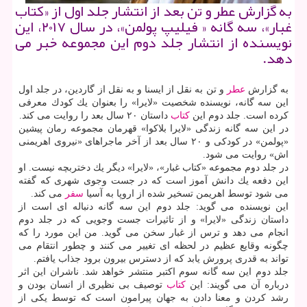
به گزارش عطر و تن بعد از انتشار جلد اول از «كتاب
غبار»، سه گانه « فیلیپ پولمن»، در سال ۲۰۱۷، این
نویسنده از انتشار جلد دوم این مجموعه خبر می
دهد.
به گزارش
عطر
و تن به نقل از ایسنا و به نقل از گاردین، در جلد اول
این سه گانه، نویسنده شخصیت «لایرا» را بعنوان یك كودك معرفی
كرده است. جلد دوم این
كتاب
داستان ۲۰ سال بعد را روایت می كند.
در این سه گانه زندگی «لایرا بلاكوا» قهرمان مجموعه رمان پیشین
«پولمن» در كودكی و ۲۰ سال بعد از آخر ماجراهای «نیروی اهریمنی
اش» روایت می شود.
در جلد دوم مجموعه «كتاب غبار»، «لایرا» دیگر یك دختربچه نیست. او
این دفعه یك دانش آموز است كه در جست وجوی شهری كه گفته
می شود توسط اهریمن تسخیر شده از اروپا به آسیا
سفر
می كند.
این نویسنده می گوید: جلد دوم این سه گانه دنباله ای است از
داستان زندگی «لایرا» و از تاثیرات جست وجویی كه در جلد دوم
انجام می دهد و ترس از غبار سخن می گوید. من این مورد را كه
چگونه وقایع عظیم در لحظه ای تغییر می كنند و چطور انتقام می
تواند به قدری پرورش یابد كه از دسترس بیرون برود جذاب یافتم.
جلد دوم این سه گانه سوم اكتبر منتشر خواهد شد. ناشران این اثر
درباره آن می گویند: این
كتاب
توصیف بی نظیری از انسان بودن و
رشد كردن و معنا دادن به جهان پیرامون است كه توسط یكی از