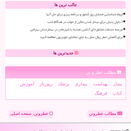
جالب ترین ها
لزوم شناسایی مسایل روز کشور و برنامه ریزی برای حل آنها
3 دلیل پنهان برای بیدار شدن مکرر از خواب در هنگام شب
عرضه خدمات مشاوره ای آنلاین تغذیه با شیرمادر در بیمارستان بهرامی
برای کاهش خطر زوال عقل به جای تماشای تلویزیون مطالعه کنید
جدیدترین ها
مطالب عطر و تن
بیمار
بهداشت
بیماری
پزشك
رپورتاژ
آموزش
كتاب
فرهنگ
مطالب عطروتن
عطروتن: صفحه اصلی
atrotan.ir - حقوق مادی و معنوی سایت عطر و تن محفوظ است