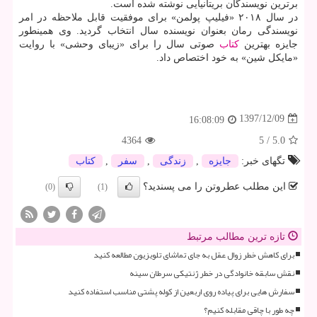
برترین نویسندگان بریتانیایی نوشته شده است.
در سال ۲۰۱۸ «فیلیپ پولمن» برای موفقیت قابل ملاحظه در امر
نویسندگی رمان بعنوان نویسنده سال انتخاب گردید. وی همینطور
جایزه بهترین
كتاب
صوتی سال را برای «زیبای وحشی» با روایت
«مایكل شین» به خود اختصاص داد.
1397/12/09
16:08:09
4364
5
/
5.0
تگهای خبر:
جایزه
,
زندگی
,
سفر
,
كتاب
این مطلب عطروتن را می پسندید؟
(0)
(1)
تازه ترین مطالب مرتبط
برای کاهش خطر زوال عقل به جای تماشای تلویزیون مطالعه کنید
نقش سابقه خانوادگی در خطر ژنتیکی سرطان سینه
سفارش هایی برای پیاده روی اربعین از کوله پشتی مناسب استفاده کنید
چه طور با چاقی مقابله کنیم؟