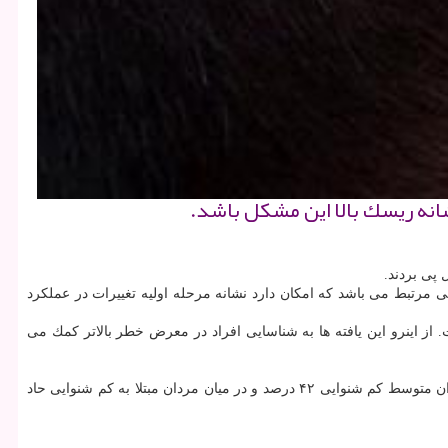
انه ریسك بالا این مشكل باشد.
 پی بردند.
مرتبط می باشد كه امكان دارد نشانه مرحله اولیه تغییرات در عملكرد
 از اینرو این یافته ها به شناسایی افراد در معرض خطر بالاتر كمك می
محققان دریافتند در مقایسه با افراد بدون مشكل شنوایی، ریسك زوال عقل در میان مردان با میزان كم شنوایی خفیف ۳۰ درصد، در میان مردان با میزان متوسط كم شنوایی ۴۲ درصد و در میان مردان مبتلا به كم شنوایی حاد