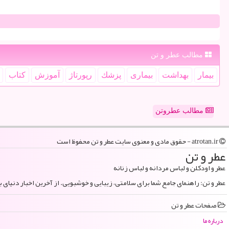
مطالب عطر و تن
بیمار
بهداشت
بیماری
پزشك
رپورتاژ
آموزش
كتاب
مطالب عطروتن
atrotan.ir - حقوق مادی و معنوی سایت عطر و تن محفوظ است
عطر و تن
عطر و اودکلن و لباس مردانه و لباس زنانه
عطر و تن: راهنمای جامع شما برای سلامتی، زیبایی و خوشبویی. از آخرین اخبار دنیای 
صفحات عطر و تن
درباره ما