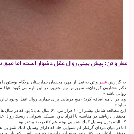
عطر و تن: پیش بینی زوال عقل دشوار است، اما طبق ن
به گزارش
عطر
و تن به نقل از مهر، محققان بیمارستان بریگام بوستون آ
دكتر «شارون كورهان»، سرپرس تیم تحقیق، در این باره می گوید: «یافت
روانی باشد.»
وی در ادامه اضافه كرد: «هیچ درمانی برای بیماری زوال عقل وجود ندارد
نماید.»
این مطالعه شامل بیشتر از ۱۰ هزار مرد ۶۲ سال به بالا بود كه در سال های ۲۰۰۸، ۲۰۱۲ و ۲۰۱۶ در مورد عملكرد ذهنی شان از آنها سوال شده بود.
كه البته بدون وسایل كمك شنوایی بودند هم ۵۲ درصد بیشتر بود.
اما در میان مردان گرفتار كم شنوایی حاد كه دارای وسایل كمك شنوایی نظیر سمك 
محققان اذعان می كنند هنوز وجود این رابطه نامشخص است كه نیاز به مطا