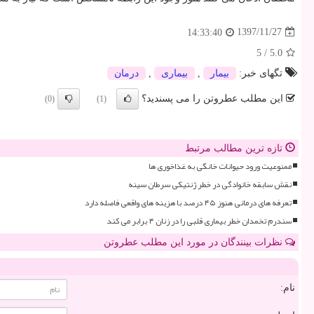
1397/11/27
14:33:40
5
/
5.0
تگهای خبر:
بیمار
,
بیماری
,
درمان
این مطلب عطروتن را می پسندید؟
(0)
(1)
تازه ترین مطالب مرتبط
ممنوعیت ورود حیوانات خانگی به غذاخوری ها
نقش سابقه خانوادگی در خطر ژنتیکی سرطان سینه
تعرفه های درمانی هنوز ۴۵ درصد با هزینه های واقعی فاصله دارد
سندرم تخمدان خطر بیماری قلبی را در زنان ۴ برابر می کند
نظرات بینندگان در مورد این مطلب عطروتن
نام: