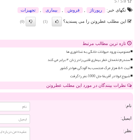
5
/
5.0
تگهای خبر:
رپورتاژ
,
فروش
,
بیماری
,
تجهیزات
این مطلب عطروتن را می پسندید؟
(0)
(1)
تازه ترین مطالب مرتبط
ممنوعیت ورود حیوانات خانگی به غذاخوری ها
سندرم تخمدان خطر بیماری قلبی را در زنان ۴ برابر می کند
ثبت ۵۸ هزار مرگ منتسب به آلودگی هوا در کشور
شیوع ابولا در آفریقا جان 1000 نفر را گرفت
نظرات بینندگان در مورد این مطلب عطروتن
نام:
ایمیل:
نظر: