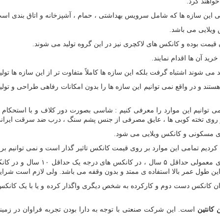
اهند کرد.
هی این سازه ها که شامل سرویس بهداشتی ، حمام ، آشپزخانه و اتاق بندی است
ویلایی می باشد.
ان قیمت بوده و کانکس های لاکچری نیز در این گروه تولید می شوند.
د آن ها اقدام نمایند.
می شوند اشتباه گرفت بلکه این سازه ها کاملاً متفاوت تر از این سازه ها تولی
ستند و در واقع نمی توانیم این سازه ها را بدون امکانات رفاهی طراحی و تولی
می توانیم این موارد را معرفی کنیم : شاسی بصورت دور کلاف و با استحکام 
، عایق مصرفی از جنس پشم سنگ ، درب ضد سرقت ایرانی ، پنجره های P V C ، حفاظ فلزی با طراحی م
ای مسکونی و کانکس ویلایی می شود.
ردیم تمامی این موارد بر روی قیمت کانکس تاثیر گذار است و نمی توانیم براحت
این طول عمر بالا استفاده ی ممتد و بدون وقفه می باشد. ولی لازم است شرایط ب
نوان کانکس دست دوم و کارکرده به شخص دیگری واگذار کرده و یا با یک کانک
کانتین
است. این شرکت صنعتی با توجه به دارا بودن تجربه فراوان در زمینه