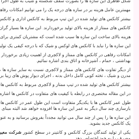
شکل ظاهری این سازه ها را بصورت سقف شکسته و شیب به طول اجرا خو
مهمترین عامل هزینه بر در سازه های درجه یک را می توانیم امکانات رفا
بیشتر کانکس های تولید شده در این تیپ مربوط به کانکس اداری و کانکس 
کانکس های ممتاز از هزینه بالای تولید برخوردارند. این سازه ها بسیار گر
هزینه بالای ساخت این سازه ها سبب شده است که مشتریان کمتری برای خری
این سازه ها را نباید با کانکس های لوکس و شیک که با درجه کیفی یک تولید 
امکانات رفاهی در کانکس های ممتاز و لاکچری از اهمیت زیادی برخوردار ه
بهداشتی ، حمام ، آشپزخانه و اتاق بندی اشاره نمائیم.
از دیگر تفاوت های کانکس های ممتاز و لاکچری نسبت به سایر سازه ها 
مدرن و شیک ، تخته کوبی کامل داخل بدنه ، اجرای دیوار پوش های زیبا بر روی تخته کوبی ها 
بیشتر کانکس های تولید شده در تیپ ممتاز و لاکچری مربوط به کانکس ه
در این مقاله مختصری در رابطه با کیفیت های متفاوت در کانکس ها اشاره ک
بازسازی چند سال دیگر به عمر این سازه ها افزوده خواهد شد البته مبنای 
این سازه ها را پس از چند سال می توانید مجدداً بفروش برسانید و به ع
یک کانکس جدید بشوید.
یکی از تولید کنندگان بزرگ کانکس و کانتینر در سطح کشور
شرکت معین 
مصرف را به خود اختصاص دهد.