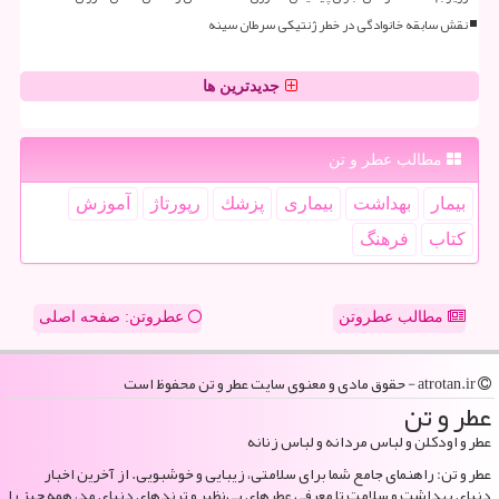
نقش سابقه خانوادگی در خطر ژنتیکی سرطان سینه
جدیدترین ها
مطالب عطر و تن
بیمار
بهداشت
بیماری
پزشك
رپورتاژ
آموزش
كتاب
فرهنگ
مطالب عطروتن
عطروتن: صفحه اصلی
atrotan.ir - حقوق مادی و معنوی سایت عطر و تن محفوظ است
عطر و تن
عطر و اودکلن و لباس مردانه و لباس زنانه
عطر و تن: راهنمای جامع شما برای سلامتی، زیبایی و خوشبویی. از آخرین اخبار
دنیای بهداشت و سلامت تا معرفی عطرهای بی‌نظیر و ترندهای دنیای مد، همه چیز را