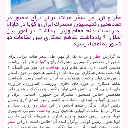
عطر و تن: طی سفر هیات ایرانی برای حضور در
هفدهمین كمیسیون مشترك ایران و كوبا در هاوانا
به ریاست قائم مقام وزیر بهداشت در امور بین
الملل، ۶ یادداشت تفاهم همكاری بین مقامات دو
كشور به امضاء رسید.
به گزارش
عطر
و تن به نقل از مهر، طی
سفر
هیات ایرانی برای
حضور در هفدهمین كمیسیون مشترك ایران و كوبا در هاوانا به ریاست
محسن اسدی لاری قائم مقام وزیر
بهداشت
در امور بین الملل، ۶
یادداشت تفاهم همكاری بین مقامات دو كشور همچون در حوزه انتقال
دانش فنی تولید واكسن پنوموكوك به ایران، به امضا رسید. یادداشت
تفاهم همكاری در حوزه های تجاری، ورزشی، كشاورزی، فرآورده
های دارویی، انتقال دانش فنی تولید واكسن پنوموكوك و همین طور
هفدهمین اجلاس كمیسیون مشترك بین جمهوری اسلامی ایران و
جمهوری كوبا به امضای مقامات دو كشور رسید. اسدی لاری بعنوان
رئیس ایرانی برگزار كننده اجلاس در این
سفر
دو روزه، دیدار و
مذاكراتی با مقامات كوبایی همچون وزیر
بهداشت
عمومی جمهوری
كوبا، معاون رئیس جمهور و وزیر تجارت و سرمایه گذاری خارجی
كوبا بعنوان رئیس كوبایی برگزار كننده آن اجلاس داشت. در این
سفر
رئیس انستیتو پاستور ایران و نمایندگانی از صندوق ضمانت صادرات و