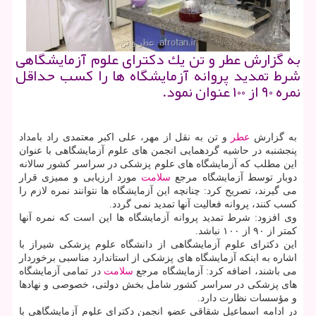
به گزارش عطر و تن یك دكترای علوم آزمایشگاهی
شرط تمدید پروانه آزمایشگاه ها را كسب حداقل
نمره ۹۰ از ۱۰۰ عنوان نمود.
به گزارش
عطر
و تن به نقل از مهر، علی اكبر معتمدی راد بامداد
پنجشنبه در حاشیه گردهمایی انجمن های علوم آزمایشگاهی با عنوان
این مطلب كه آزمایشگاه های علوم پزشكی در سراسر كشور سالانه
دوبار توسط آزمایشگاه مرجع
سلامت
مورد ارزیابی و ممیزی قرار
می گیرند، تصریح كرد: چنانچه این آزمایشگاه ها نتوانند نمره لازم را
كسب كنند، پروانه فعالیت آنها تمدید نمی گردد.
وی افزود: شرط تمدید پروانه آزمایشگاه ها این است كه نمره آنها
كمتر از ۹۰ از ۱۰۰ نباشد.
این دكترای علوم آزمایشگاهی از دانشگاه علوم پزشكی شیراز با
اشاره به اینكه آزمایشگاه های پزشكی از استاندارد مناسبی برخوردار
می باشند، اضافه كرد: آزمایشگاه مرجع
سلامت
در تمامی آزمایشگاه
های پزشكی در سراسر كشور شامل بخش دولتی، خصوصی و نهادها
و مؤسسات نظارت دارد.
در ادامه اسماعیل شقاقی عضو انجمن دكترای علوم آزمایشگاهی با