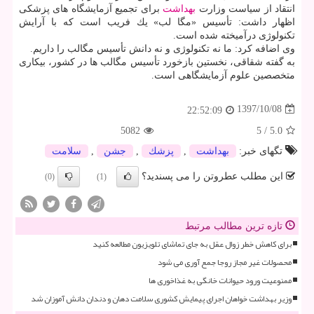
انتقاد از سیاست وزارت
بهداشت
برای تجمیع آزمایشگاه های پزشكی
اظهار داشت: تأسیس «مگا لب» یك فریب است كه با آرایش
تكنولوژی درآمیخته شده است.
وی اضافه كرد: ما نه تكنولوژی و نه دانش تأسیس مگالب را داریم.
به گفته شقاقی، نخستین بازخورد تأسیس مگالب ها در كشور، بیكاری
متخصصین علوم آزمایشگاهی است.
1397/10/08
22:52:09
5082
5
/
5.0
تگهای خبر:
بهداشت
,
پزشك
,
جشن
,
سلامت
این مطلب عطروتن را می پسندید؟
(0)
(1)
تازه ترین مطالب مرتبط
برای کاهش خطر زوال عقل به جای تماشای تلویزیون مطالعه کنید
محصولات غیر مجاز روجا جمع آوری می شود
ممنوعیت ورود حیوانات خانگی به غذاخوری ها
وزیر بهداشت خواهان اجرای پیمایش کشوری سلامت دهان و دندان دانش آموزان شد