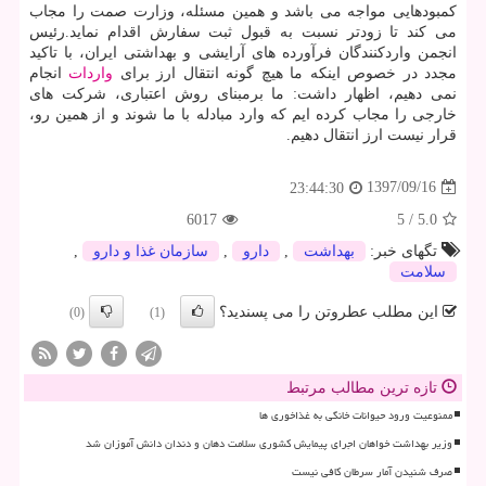
كمبودهایی مواجه می باشد و همین مسئله، وزارت صمت را مجاب
می كند تا زودتر نسبت به قبول ثبت سفارش اقدام نماید.رئیس
انجمن واردكنندگان فرآورده های آرایشی و بهداشتی ایران، با تاكید
مجدد در خصوص اینكه ما هیچ گونه انتقال ارز برای
واردات
انجام
نمی دهیم، اظهار داشت: ما برمبنای روش اعتباری، شركت های
خارجی را مجاب كرده ایم كه وارد مبادله با ما شوند و از همین رو،
قرار نیست ارز انتقال دهیم.
1397/09/16
23:44:30
6017
5
/
5.0
تگهای خبر:
بهداشت
,
دارو
,
سازمان غذا و دارو
,
سلامت
این مطلب عطروتن را می پسندید؟
(0)
(1)
تازه ترین مطالب مرتبط
ممنوعیت ورود حیوانات خانگی به غذاخوری ها
وزیر بهداشت خواهان اجرای پیمایش کشوری سلامت دهان و دندان دانش آموزان شد
صرف شنیدن آمار سرطان کافی نیست