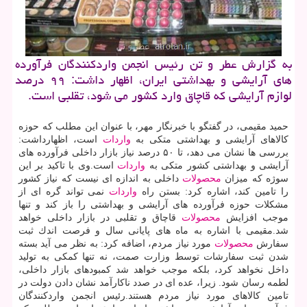
به گزارش عطر و تن رئیس انجمن واردكنندگان فرآورده
های آرایشی و بهداشتی ایران، اظهار داشت: ۹۹ درصد
لوازم آرایشی كه قاچاق وارد كشور می شود، تقلبی است.
حمید مقیمی، در گفتگو با خبرنگار مهر، با عنوان این مطلب كه حوزه
كالاهای آرایشی و بهداشتی متكی به
واردات
است، اظهارداشت:
بررسی ها نشان می دهد، تا ۵۰ درصد نیاز بازار داخلی فرآورده های
آرایشی و بهداشتی كشور متكی به
واردات
است.وی با تاكید بر این
سوژه كه میزان
محصولات
داخلی به اندازه ای نیست كه نیاز كشور
را تامین كند، اشاره كرد: بستن راه
واردات
نمی تواند گره ای از
مشكلات حوزه فرآورده های آرایشی و بهداشتی را باز كند و تنها
موجب افزایش
محصولات
قاچاق و تقلبی در بازار داخلی خواهد
شد.مقیمی با اشاره به ماه های پایانی سال و فرصت اندك ثبت
سفارش
محصولات
مورد نیاز مردم، اضافه كرد: به نظر می آید بسته
شدن ثبت سفارشات توسط وزارت صمت، نه تنها كمكی به تولید
داخل نخواهد كرد، بلكه موجب خواهد شد كمبودهای بازار داخلی،
لطمه رسان شود. زیرا، عده ای در صدد ناكارآمد نشان دادن دولت در
تامین كالاهای مورد نیاز مردم هستند.رئیس انجمن واردكنندگان