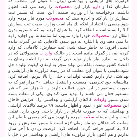
فرآورده های آرایشی و بهداشتی ایران، با عنوان این مطلب كه
سازمان غذا و
دارو
بازار این
محصولات
را رصد می كند، اظهار
داشت: درخواست ما از وزارت صمت، این است كه مسیر ثبت
سفارش را باز كند و اجازه بدهد كه
محصولات
مورد نیاز مردم وارد
شود.مقیمی با انتقاد از اینكه یك ماه است وزارت صمت ثبت سفارش
كالا را بسته است، اضافه كرد: ما عنوان كرده ایم كه حاضریم بدون
انتقال ارز،
محصولات
خودرا وارد نماییم، اما متاسفانه این اجازه را به
ما نمی دهند.وی با اشاره به دپو شدن كالاهایی كه در گمرك مانده
است، افزود: به خاطر بسته شدن ثبت سفارش، كالاهایی كه وارد
كرده ایم، در گمرك مانده است. در حالیكه
واردات
محصولاتی كه در
داخل به اندازه نیاز بازار تولید نمی گردد، نه تنها لطمه رسان به
اقتصاد كشور نیست، بلكه می تواند منجر به ارتقای كیفیت تولید داخل
شود.مقیمی با عنوان این مطلب كه در زمینه فرآورده های آرایشی و
بهداشتی نیاز داریم كیفیت تولیدات داخلی را بالا ببریم، اضافه كرد:
متاسفانه خود تحریمی، معیشت و اشتغال حداقل ۲۰ هزار نفر كه به
صورت مستقیم در این حوزه فعالیت دارند و ۵۰ هزار نفر كه غیر
مستقیم فعال می باشند را تهدید می كند.وی، یكی از تبعات بسته
شدن مسیر
واردات
كالاهای آرایشی و بهداشتی را، افزایش قاچاق
این
محصولات
عنوان نمود و اظهار داشت: ۹۹ درصد كالاهای آرایشی
و بهداشتی كه به صورت قاچاق در بازار داخلی وجود دارد، تقلبی
است و این مسئله
سلامت
مردم را تهدید می كند.مقیمی با بیان این
مطلب كه حداقل دو ماه زمان لازم است تا مسیر سفارش و ورود
كالا به كشور فراهم گردد، اضافه كرد: فرصت زیادی تا آخر سال
نداریم و هم اكنون بازار فرآورده های آرایشی و بهداشتی در داخل با