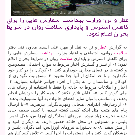
عطر و تن: وزارت بهداشت سفارش هایی را برای
كاهش استرس و پایداری سلامت روان در شرایط
بحران اعلام نمود.
به گزارش
عطر
و تن به نقل از مهر، علی اسدی معاون فنی دفتر
سلامت
روانی، اجتماعی و اعتیاد وزارت
بهداشت
سفارش هایی را
برای كاهش استرس و پایداری
سلامت
روان در شرایط بحران اعلام
نمود: ۱- از نشر و گسترش اخبار مربوط به موارد احتمالی مصدومین
و كشته ها در فضای مجازی خودداری كنید. ۲- كودكان را در كنار خود
نگهدارید، و تا حد امكان از آنها جدا نشوید. ۳- مسؤولیت نگهداری از
كودكان و سالمندان را به یكی از افراد جوانتر خانواده بسپارید. ۴-
اخبار و اطلاعات مربوط به حادثه را فقط با استفاده از رسانه های
ملی گوش كنید. ۵- آقایان تلاش نكنند كه همه كار را خودشان انجام
بدهند، و متناسب با توان سایر اعضای خانواده به آنها مسؤولیت بدهند.
۶- از رفتارهای انفرادی، هیجانی وقهرمانگرایی بپرهیزید. ۷- با ارسال
پیام های مثبت مثل اینكه كسی كشته نشده، یا كسی صدمه جدی
ندیده، تخریب زیاد نبوده، نیروهای امدادگران اورژانس، هلال احمر،
پلیس، و مسئولین در محل حادثه حضور دارند، به دیگران امید و
آرامش بدهید. ۸- به دستورات نیروهای اورژانس، امدادگران، پلیس و
پزشكان گوش كنید و این دستورات را اجرا كنید. ۹- تلاش كنید كنار هم