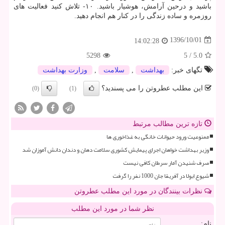
باشید و درحین آرامش، هوشیار باشید. ۱۰- تلاش كنید فعالیت های
روزمره و ساده زندگی را در كنار هم انجام دهید.
1396/10/01
14:02:28
5298
5
/
5.0
تگهای خبر:
بهداشت
,
سلامت
,
وزارت بهداشت
این مطلب عطروتن را می پسندید؟
(0)
(1)
تازه ترین مطالب مرتبط
ممنوعیت ورود حیوانات خانگی به غذاخوری ها
وزیر بهداشت خواهان اجرای پیمایش کشوری سلامت دهان و دندان دانش آموزان شد
صرف شنیدن آمار سرطان کافی نیست
شیوع ابولا در آفریقا جان 1000 نفر را گرفت
نظرات بینندگان در مورد این مطلب عطروتن
نظر شما در مورد این مطلب
نام: