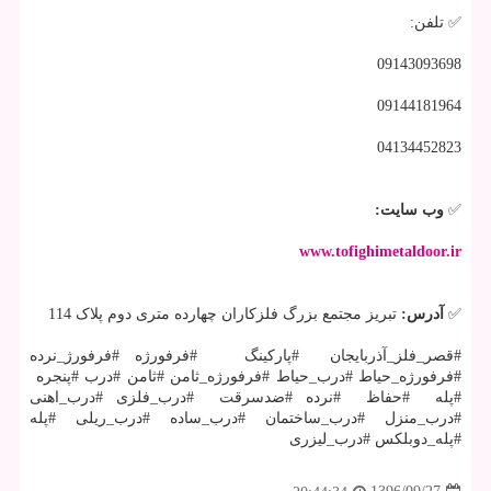
✅ تلفن:
09143093698
09144181964
04134452823
✅
وب سایت:
www.tofighimetaldoor.ir
✅
آدرس:
تبریز مجتمع بزرگ فلزکاران چهارده متری دوم پلاک 114
#قصر_فلز_آذربایجان #پارکینگ #فرفورژه #فرفورژ_نرده
#فرفورژه_حیاط #درب_حیاط #فرفورژه_ثامن #ثامن #درب #پنجره
#پله #حفاظ #نرده #ضدسرقت #درب_فلزی #درب_اهنی
#درب_منزل #درب_ساختمان #درب_ساده #درب_ریلی #پله
#پله_دوبلکس #درب_لیزری