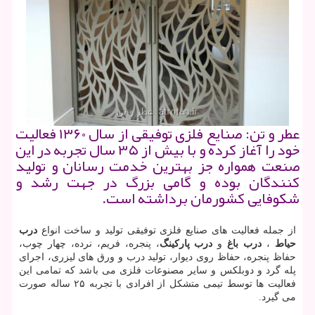
عطر و تن: صنایع فلزی توفیقی از سال ۱۳۶۰ فعالیت
خود را آغاز كرده و با بیش از ۳۵ سال تجربه در این
صنعت همواره جز بهترین خدمت رسانان و تولید
كنندگان بوده و گامی بزرگ در جهت رشد و
شكوفایی كشورمان برداشته است.
از جمله فعالیت های صنایع فلزی توفیقی تولید و ساخت انواع
درب
حیاط
،
درب باغ
و
درب پارکینگ
، پنجره، فریم، نرده، چهار چوب،
حفاظ پنجره، حفاظ روی دیوار، تولید درب و ورق های لیزری، اجرای
پله گرد و دوبلکس و سایر مصنوعات فلزی می باشد که تمامی این
فعالیت ها توسط تیمی متشکل از افرادی با تجربه ۲۵ ساله صورت
می گیرد.