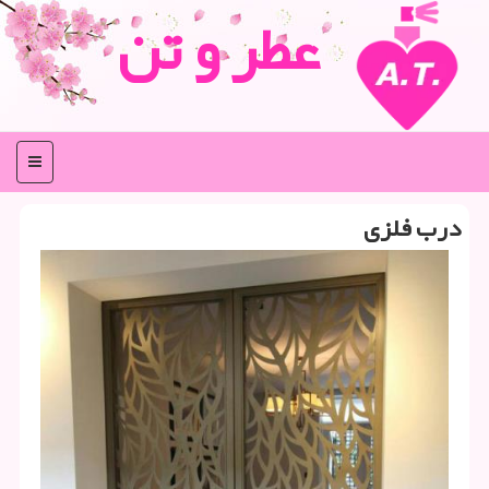
عطر و تن
منو
درب فلزی