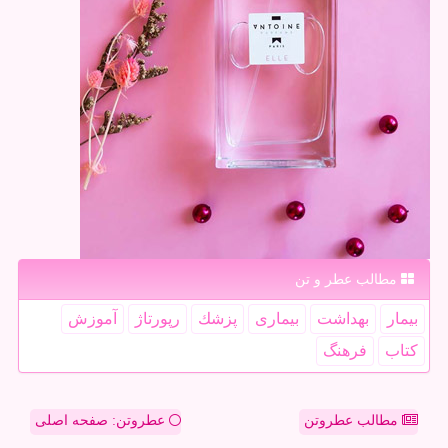
مطالب عطر و تن
بیمار
بهداشت
بیماری
پزشك
رپورتاژ
آموزش
كتاب
فرهنگ
مطالب عطروتن
عطروتن: صفحه اصلی