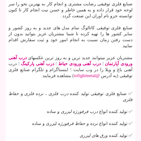
صنایع فلزی توفیقی رضایت مشتری و انجام کار به بهترین نحو را سر
لوحه خود قرار داده و به همین خاطر و حسن نیت انجام کار تا کنون
توانسته جزو نام آوران این صنعت گردد.
صنایع فلزی توفیقی کاتالوگ تمام مدل های جدید و به روز کشور و
سایر کشور ها را تهیه کرده تا شما مشتریان عزیز بتوانید بدون از
دست رفتن زمان نسبت به انجام امور خود و ثبت سفارش اقدام
نمایید.
مشتریان عزیز میتوانند جدید ترین و به روز ترین عکسهای
درب آهنی
ورودی آپارتمان
؛
درب آهنی ورودی حیاط
؛
درب آهنی پارکینگ
؛ درب
آهنی باغ و ویلا را در وب سایت ؛ اینستاگرام و تلگرام صنایع فلزی
توفیقی (به آدرس
@tofighimetal
) مشاهده فرمایند.
✅ صنایع فلزی توفیقی تولید کننده
درب فلزی
،
نرده فلزی
و
حفاظ
فلزی
✅ تولید کننده انواع
درب فرفورژه لیزری
و ساده
✅ تولید کننده انواع
نرده و حفاظ فرفورژه
لیزری و ساده
✅ تولید کننده
ورق های لیزری