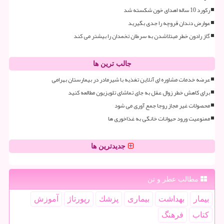
رکورد 10 ساله اهدای خون شکسته شد
عوارض دندان قروچه را جدی بگیرید
گاز رادون خطر مبتلاشدن به سرطان تخمدان را بیشتر می کند
جالب ترین ها
عرضه خدمات مشاوره ای آنلاین تغذیه با شیرمادر در بیمارستان بهرامی
برای کاهش خطر زوال عقل به جای تماشای تلویزیون مطالعه کنید
محصولات غیر مجاز روجا جمع آوری می شود
ممنوعیت ورود حیوانات خانگی به غذاخوری ها
جدیدترین ها
مطالب عطر و تن
بیمار
بهداشت
بیماری
پزشك
رپورتاژ
آموزش
كتاب
فرهنگ