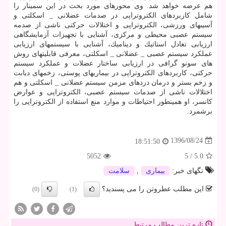
هم عرضه خواهد شد. وی محورهای مورد بحث در این سمینار را
شامل كاربردهای الكتروتراپی در صدمات عضلانی _ اسكلتی و
آسیبهای ورزشی، الكتروتراپی و اختلالات حركتی ناشی از صدمه
سیستم عصبی محیطی و مركزی، آشنایی با تجهیزات آزمایشگاهی
ارزیابی تعادل استاتیك و دینامیك، آشنایی با سیستمهای ارزیابی
عملكرد سیستم عصبی _ عضلانی _ اسكلتی، معرفی قابلیتهای روش
های سونو گرافی در ارزیابی ساختار عضلات و عملكرد سیستم
حركتی، كاربردهای الكتروتراپی در بیماریهای پوستی، زخمهای دیابت
و زخم بستر و درمان دردهای مزمن سیستم عضلانی _ اسكلتی و هم
اختلالات ناشی از صدمات سیستم عصبی، الكتروتراپی و عوارض
كانسر، او همینطور احتیاطات و موارد منع استفاده از الكتروتراپی را
برشمرد.
1396/08/24
18:51:50
5052
5
/
5.0
تگهای خبر:
بیماری
,
سلامت
این مطلب عطروتن را می پسندید؟
(0)
(1)
تازه ترین مطالب مرتبط