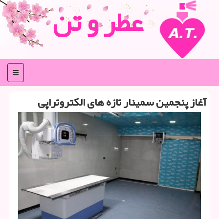
عطر و تن
منو
آغاز پنجمین سمینار تازه های الكتروتراپی