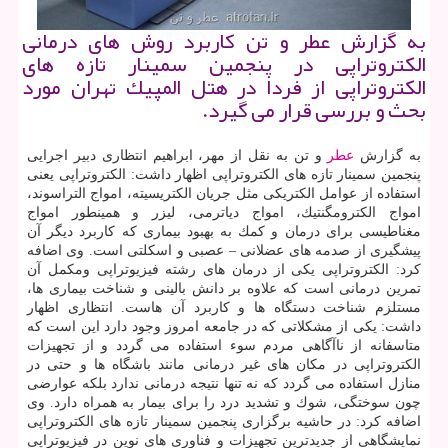
به گزارش عطر و تن كاربرد روش های درمانی
الكتروتراپی در پنجمین سمینار تازه های
الكتروتراپی از فردا در هتل المپیك تهران مورد
بحث و بررسی قرار می گیرد.
به گزارش
عطر
و تن به نقل از مهر، ابراهیم انتظاری دبیر اجرایی
پنجمین سمینار تازه های الكتروتراپی اظهار داشت: الكتروتراپی یعنی
استفاده از عوامل الكتریكی مثل جریان الكتریسیته، امواج التراسوند،
امواج الكترومگنتیك، امواج دیاترمی، لیزر و همینطور امواج
مغناطیسی برای درمان و كمك به بهبود بیماری كه كاربرد دیگر آن
پیشگیری از صدمه های عضلانی – عصبی و اسكلتی است. وی اضافه
كرد: الكتروتراپی یكی از درمان های رشته فیزیوتراپی ومكمل آن
تمرین درمانی است كه علاوه بر دانش بالینی و شناخت بیماری ها،
مستلزم شناخت دستگاه ها و كاربرد آن هاست. انتظاری اظهار
داشت: یكی از مشكلاتی كه در جامعه امروز وجود دارد این است كه
متاسفانه از ناآگاهی مردم سوء استفاده می گردد و از تجهیزات
الكتروتراپی در مكان های غیر درمانی مانند باشگاه ها و حتی در
منازل استفاده می گردد كه نه تنها نتیجه درمانی ندارد بلكه عوارضی
چون سوختگی، شوك و تشدید درد را برای بیمار به همراه دارد. وی
اضافه كرد: در حاشیه برگزاری پنجمین سمینار تازه های الكتروتراپی
نمایشگاهی از جدیدترین تجهیزات و فناوری های نوین در فیزیوتراپی