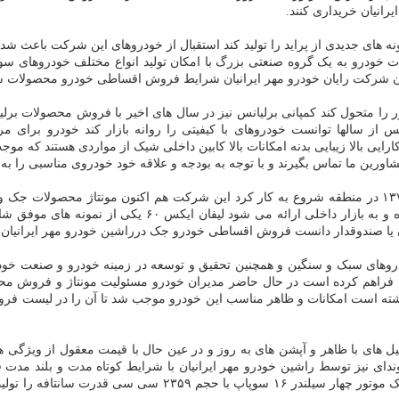
رانیان خریداری کنند.
ساطی سایپا از سال ۱۳۸۶ با تلاش متوالی توانست تندر ۹۰ و نمونه های جدیدی از پراید را تولید کند استقبا
 از ۸۰ شرکت مربوط به تولید قطعات خودرو به یک گروه صنعتی بزرگ با امکان تولید انواع مخ
ن شرکت رایان خودرو مهر ایرانیان شرایط فروش اقساطی خودرو محصولات سای
ور را متحول کند کمپانی برلیانس نیز در سال های اخیر با فروش محصولات برل
از سالها توانست خودروهای با کیفیتی را روانه بازار کند خودرو برای 
ایی بالا زیبایی بدنه امکانات بالا کابین داخلی شیک از مواردی هستند که 
شاورین ما تماس بگیرند و با توجه به بودجه و علاقه خود خودروی مناسبی را 
ایکس ۶۰ محصول شرکت چینی است که توسط کرمان موتور مونتا
ان یا صندوقدار دانست فروش اقساطی خودرو جک درراشین خودرو مهر ایرانیان
ل های با ظاهر و آپشن های به روز و در عین حال با قیمت معقول از ویژگی ه
دای نیز توسط راشین خودرو مهر ایرانیان با شرایط کوتاه مدت و بلند مدت ف
ایران شناخته شده و یکی از پرفروش ترین محصولات این شرکت است