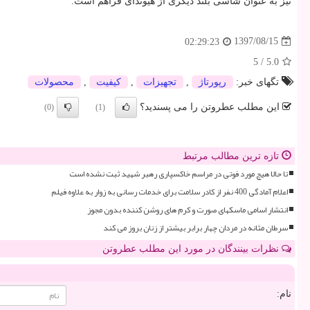
نیز به عنوان شاسی بلند دیگری از هیوندای فراهم است.
1397/08/15
02:29:23
5
/
5.0
تگهای خبر:
رپورتاژ
,
تجهیزات
,
كیفیت
,
محصولات
این مطلب عطروتن را می پسندید؟
(0)
(1)
تازه ترین مطالب مرتبط
تا حالا هیچ مورد فوتی در مراسم خاکسپاری رهبر شهید ثبت نشده است
اعلام آمادگی 400 نفر از کادر سلامت برای خدمات رسانی به زوار به علاوه فیلم
انتشار اسامی ماسکهای صورت و کرم های روشن کننده بدون مجوز
سرطان مثانه در مردان چهار برابر بیشتر از زنان بروز می کند
نظرات بینندگان در مورد این مطلب عطروتن
نام: