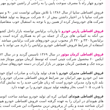
خودرو چهار راه با مصرف سوخت پایین را به راحتی از راشین خودرو مهر ای
فروش اق
شرکت سایپا با در اختیار داشتن بیش
شرکت های خودروساز کرده از همین رو با توجه به استقبال خوب متقاضیا
فروش اقساطی پارس خودرو
با واردات برلیانس توانسته بازار داخل کش
بی آنکه به کمپانی های بزرگ از جمله بی ام به همکاری کرده است پس 
برلیانس
h
۳۳۰ و ۳۲۰
i
از محبوب ترین خودروهای شرکت برلیانس میباشد کار
استفاده از شرایط فروش اقساطی خودرو برلیانس را دارند می توانند با م
فروش اقساطی کرمان موتور
در سال ۱۳۶۹ تاسیس گردید و در سال ۱۳۷۲ در منطقه شروع به کار کرد این شرکت هم اکنون مونتاژ محصولات جک و لیفان و همچنین یکی دو مدل از هیوندای
برنده جک و همچنین کرمان موتور در بازار ایران در دسته خودروهای سد
فروش اقساطی مدیران خودرو
با قدرت ۱۰۵ اسب بخار وظیفه تولید نیروی خودرو را بر عهده دارد.
فروش اقساطی هیوندای
کمپانی کره ای تولید خودرو میباشد ساخت اتومبی
های هیوندای در ایران را به عهده گرفته است فروش اقساطی خودرو هیون