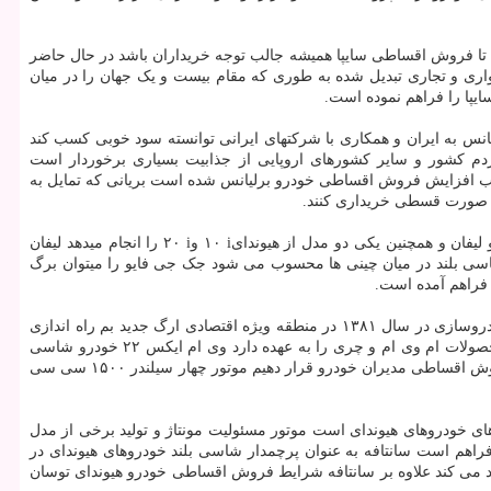
ل از خودروهای این شرکت باعث شد تا فروش اقساطی سایپا همیشه جالب توجه خریداران باشد در حال حاضر
تلف خودروهای سواری و تجاری تبدیل شده به طوری که مقام بیست و یک جهان را در میان
پا را فراهم نموده است.
یانس به ایران و همکاری با شرکتهای ایرانی توانسته سود خوبی کسب کند
مردم کشور و سایر کشورهای اروپایی از جذابیت بسیاری برخوردار است
موجب افزایش فروش اقساطی خودرو برلیانس شده است بریانی که تمایل به
به صورت قسطی خریداری کنند.
i
۱۰ و
i
۲۰ را انجام میدهد لیفان
ژ شده و به بازار داخلی ارائه می شود لیفان ایکس ۶۰ یکی از نمونه های موفق شاسی بلند در میان چینی ها محسوب می شود جک جی فایو را میتوان برگ
 فراهم آمده است.
با هدف تولید واردات و صادرات انواع خودروهای سبک و سنگین و همچنین تحقیق و توسعه در زمینه خودرو و صنعت خودروسازی در سال ۱۳۸۱ در منطقه ویژه اقتصادی ارگ جدید بم راه اندازی
شد این خودرو مهر ایرانیان نیز شرایط فروش اقساطی مدیران خودرو را فراهم کرده است در حال حاضر مدیران خودرو مسئولیت مونتاژ و فروش محصولات ام وی ام و چری را به عهده دارد وی ام ایکس ۲۲ خودرو شاسی
بلند تازه وارد مدیران خودرو است که زبان طراحی جدید را به نمایش گذاشته است امکانات و ظاهر مناسب این خودرو موجب شد تا آن را در لیست فروش اقساطی مدیران خودرو قرار دهیم موتور چهار سیلندر ۱۵۰۰ سی سی
ای خودروهای هیوندای است موتور مسئولیت مونتاژ و تولید برخی از مدل
راهم است سانتافه به عنوان پرچمدار شاسی بلند خودروهای هیوندای در
 یک موتور چهار سیلندر ۱۶ سوپاپ با حجم ۲۳۵۹ سی سی قدرت سانتافه را تولید می کند علاوه بر سانتافه شرایط فروش اقساطی خودرو هیوندای توسان