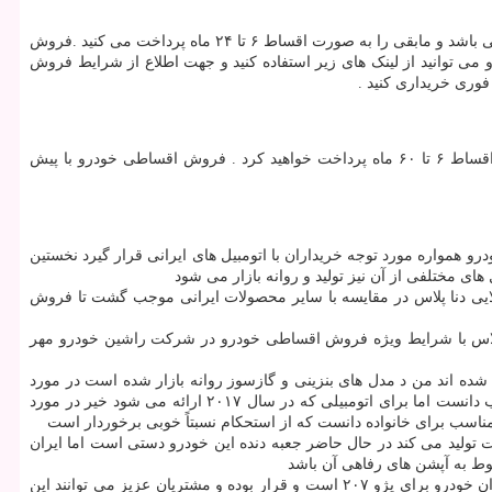
.
فروش
می توانید از لینک های زیر استفاده کنید و جهت اطلاع از شرایط فروش
وری خریداری کنید .
فروش اقساطی خودرو با پیش پرداخت به این صورت می باشد که ۴۰ درصد از هزینه ی خودرو پیش پرداخت می باشد و مابقی هزینه را به صورت اقساط ۶ تا ۶۰ ماه پرداخت خواهید کرد . فروش اقساطی خودرو با پیش
 همواره مورد توجه خریداران با اتومبیل های ایرانی قرار گیرد نخستین
که در سال ۱۳۹۶ به خیابان های ایران وارد شد قیمت نسبتاً بالایی دنا پلاس در مقایسه با سایر محصولات ایرانی موجب گشت تا فروش
ل های مختلف پژو ۲۰۶ پژو ۲۰۶ صندوقدار پژو ۲۰۷ خودرو پژو پارس خودرو رانا تندر ۹۰ پلاس دنا و دنا پلاس با شرایط ویژه فروش اقساطی خودرو در شرکت راشین خودرو مهر
اولین عضو خانواده ایران خودرو پیشرو سمند و تمامی محصولات مشابه آن مانند سورن و دنا بر روی پلت فرم بهینه شده پژو ۴۰۵ تولید شده اند من د مدل های بنزینی و گازسوز روانه بازار شده است در مورد
آپشن ها و امکانات تقریباً حرفی برای گفتن نمی ماند و سمند از حداقل تجهیزات برخوردار نیست شاید بتوان آن را برای خودرو ای ۲۰ سال پیش مناسب دانست اما برای اتومبیلی که در سال ۲۰۱۷ ارائه می شود خیر در مورد
سیده و خودرو دنا پلاس را معرفی نموده روی دنا پلاس یک موتور ۱ . ۶ لیتری قرار دارد که ۱۱۳ اسب بخار قدرت تولید می کند در حال حاضر جعبه دنده این خودرو دستی است اما ایران
بوط به آپشن های رفاهی آن باشد
در حال حاضر پژو ۲۰۷ محبوب ترین مدل پژو در ایران است و از طراحی آن از آخرین تکنولوژی های روز دنیا استفاده شده شرایط فروش اقساطی ایران خودرو برای پژو ۲۰۷ است و قرار بوده و مشتریان عزیز می توانند این