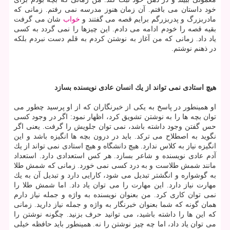
خود داستان می بافتم. آن زمان هنوز مدرسه نمی رفتم. زمانی كه
مادربزرگ و پدربزرگم برایم قصه می گفتند و
خواب
شان می گرفت
بقیه قصه را خودم ادامه می دادم. این چیزها را نمی گردد به كسی
یاد داد. زمانی كه من آغاز به نوشتن كردم به قلم دست نبردم بلكه
در ذهنم نوشتم.
هیچ استادی نمی تواند از یك انسان عادی نویسنده بسازد
او همینطور در پاسخ به یكی از خبرنگاران كه از او پرسید چطور می
توان بچه ها را به نوشتن تشویق كرد، اظهار نمود: اگر در وجود كسی
حس گفتن وجود داشته باشد، نمی توان جلویش را گرفت. یعنی اگر
نگوید به اصطلاح می تركد. باید در درون بچه ها انگیزه باشد و این
انگیزه نیاز به كلاس ندارد. هیچ دانشگاه و هیچ استادی نمی تواند از یك
آدم عادی نویسنده و شاعر بسازد. هر كس استعدادی دارد. استعداد
مانند شمش طلاست و به درد كسی نمی خورد. زمانی كه شمش طلا
به گوشواره و انگشتر تبدیل می شود، كارایی دارد و تبدیل آن به یك
مهارت نیاز دارد. این مهارت را می توان یاد داد. اما شمش طلا را
نمی توان كاری كرد. من بعنوان نویسنده به واژه و جمله نیاز دارم
همان گونه كه شما بعنوان خبرنگار به واژه و جمله نیاز دارید. زمانی
كه این ها را داشته باشید، می توانید حرف بزنید. چگونه نوشتن را
می توان یاد داد، اما چه چیز نوشتن را نه. همینطور باید حافظه خیلی