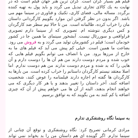
فیلم هم بسیار گران است. گران ترین هنر جهان فیلم است كه در
نهایت به یك كالای تجاری تبدیل می گردد و باید پول به تهیه كننده
برگردد. مساله مالی، فضای كاری، تكنیك و فناوری در سینما مهم می
باشد. اگر بدون در نظر گرفتن این موارد بگوییم كارگردانی داستان
مان را خراب كرده، ظالمانه است. من تا حالا نیم سطر ضد كارگردان
و كس دیگری ننوشته ام. تصویری كه از سینما دارم تصویری
فراواقعی و سوررئال نیست. آبشخور سینمای ما همین جا در كشور
خودمان است؛ فیلم در كشورمان تولید می گردد و به
فروش
می رود.
بضاعت ما همین است. خیلی كم پیش می آید كه فیلم های ما به
خارج از مرزها برود. من با انصاف می توانم بگویم فیلم هایی كه
خوب شده و مردم دوست دارند من هم آن ها را دوست دارم و آن
هایی را كه بد شده و مردم دوست ندارند من هم دوست ندارم. اما
اصلا معتقد نیستم كارگردان داستانم را خراب كرده است. من بارها به
كارگردان ها گفته ام اجازه دارند فیلمنامه را عوض كنند، شخصیت
اضافه كنند، آخر داستان را تغییر بدهند و یا هر كار دیگری كه می
خواهند انجام بدهند، البته از آن ها می خواهم پیش از آن كه چیزی
اضافه یا كم كنند به من بگویند كه به توافق برسیم.
به سینما نگاه روشنفكری ندارم
مرادی كرمانی تصریح كرد: نگاه روشنفكری و توقع آن چنانی از
سینما ندارم. اگر گوینده ای هم داستان من را بد بخواند نمی تواند