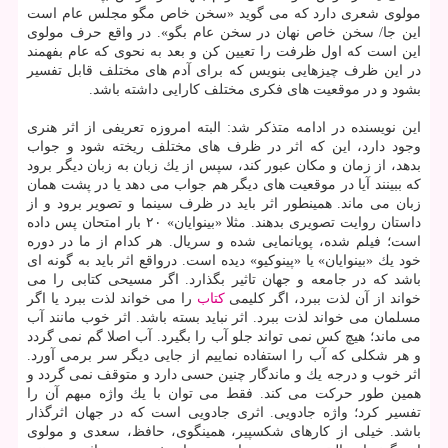
مولوی شعری دارد كه می گوید «سخن خاص مگو مجلس عام است
این جا/ سخن خاص نهان در سخن عام بگو». در واقع حرف مولوی
این است كه اول ظرفت را تعیین كن و بعد به نحوی كه عام بفهمند
در این ظرف چیزهایی بنویس كه برای آدم های مختلف قابل تفسیر
بشود و در موقعیت های فكری مختلف كارایی داشته باشد.
این نویسنده در ادامه متذكر شد: البته امروزه تعریفی از اثر هنری
وجود دارد، این كه اثر در ظرف های مختلف ریخته شود و جواب
بدهد، از زمان و مكان عبور كند، سپس از یك زبان به زبان دیگر برود
كه ببینند آیا در موقعیت های دیگر هم جواب می دهد یا در پشت همان
زبان می ماند. همینطور اثر باید در ظرف سینما و تصویر برود و از
داستان روایت تصویری بدهند. مثلا «بینوایان» ۲۰ بار امتحان پس داده
است؛ فیلم شده، پویانمایی شده و سریال. هر كدام از ما در دوره
خود یك «بینوایان» یا «پینوكیو» دیده است. درواقع اثر باید به گونه ای
باشد كه در جامعه و جهان تاثیر بگذارد. اگر مسیحی كتابی را می
خواند از آن لذت ببرد، اگر كلیمی
كتاب
را می خواند لذت ببرد یا اگر
مسلمان می خواند لذت ببرد. اثر نباید بسته باشد. اثر خوب مانند آب
می ماند؛ هیچ كس نمی تواند جلو آب را بگیرد. آب اصلا گم نمی گردد
و هر شكلی كه آب را استفاده نماییم از جایی دیگر سر برمی آورد.
اثر خوب و درجه یك و ماندگار چنین حسی دارد و متوقف نمی گردد و
همین طور حركت می كند. فقط می توان با یك واژه مبهم آن را
تفسیر كرد؛ واژه جادویی. اثری جادویی است كه در جهان اثرگذار
باشد. خیلی از كارهای شكسپیر، همینگوی، حافظ، سعدی و مولوی