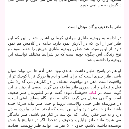
دیگرش به من نمی خورد.
طنز ما ضعیف و گاه مبتذل است
در ادامه به روحیه طنازی مرادی كرمانی اشاره شد و این كه این
طنز غیر از این كه در آثارش نمود دارد، بداهه در كلامش هم نمود
دارد. از او پرسیده شد چطور روحیه طنازی خویش را حفظ نموده و
نوع زندگی اش چگونه بوده است كه در شرایط مختلف توانسته این
روحیه را داشته باشد.
او هم در پاسخ اظهار داشت: عمدی نبود. ذهن آدم ها می تواند سیال
باشد. طنز چیزی است كه برای اشیا و آدم ها بزرگ تر یا كوچك تر از
واقعیت است. ذهن دو موقعیت مختلف را در كنار هم می گذارد؛ مثل
فیل و فنجان و این طوری طنز ساخته می گردد. بعضی از ذهن ها این
گونه است. در
كتاب
«هوشنگ دوم» گفته ام در كشورمان طنز ضعیف
است و گاهی مبتذل می گردد. نگاه به طنز نگاه سطح پایینی است،
در صورتیكه طنز خیلی والاست. لزوما و حتما طنز نباید صرفا خنده
باشد. طنز حقیقتی دارد و آن این است كه لبخند به لب بیاورد، به دل
درد و به سر فكر. زمانی كه این سه در كنار هم باشند، طنز ماندگار
می شود؛ مانند طنز چاپلین، چخوف و دهخدا. اگر در دنیا پنج یا شش
نویسنده داشته باشیم، حدود ۵۰۰ نفر می توانند طنز بنویسند. هدایت