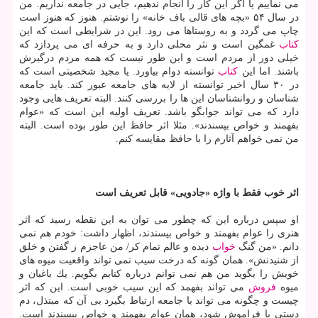
می نماییم یا اگر این كار را انجام ندهیم، جایی در جامعه نداریم. من
در سال ۵۴ «بچه های قالی باف خانه» را نوشتم. هنوز كه هنوز است
چاپ می گردد و به روستاها می رود. این در شرایطی است كه این
كتاب
غمگین است و نثر محلی دارد و به حرفه ای می پردازد كه
خیلی دور از مردم است و این طور نیست كه همه مردم درگیرش
باشند. اما این
كتاب
توانسته دوام بیاورد. یا مجید شخصیتی است كه
در ۳۰ سال اخیر توانسته از لایه های جامعه عبور كند. باید جامعه
شناسان و روانشناسان این ها را بررسی كنند. البته تعریف هایی وجود
دارد كه می تواند جوابگو باشد. تعریف اولیه این است كه «عوام
بفهمند و خواص بپسندند». مثلا اثر حافظ این طور بوده است. البته
من نمی خواهم آثارم را با حافظ مقایسه كنم.
اثر خوب فقط با واژه «جادویی» قابل تعریف است
او سپس درباره این كه چطور می توان به این نقطه رسید كه اثر
هنری را عوام بفهمند و خواص بپسندند، اظهار داشت: خودم هم نمی
دانم. «من گنگ
خواب
دیده و عالم تمام كر/ من عاجزم ز گفتن و خلق
از شنیدنش». همان گونه كه درخت سیب نمی تواند واقعیت میوه های
خویش را بگوید من هم نمی توانم درباره كتابم بگویم. یك باغبان و
میوه
فروش
می تواند بفهمد كه این سیب خوبی است. این كه اثر
چیست و چگونه می تواند با جامعه ارتباط بگیرد بی آن كه مبتذل، دم
دستی یا فراموش شود، همان عوام بفهمند و خواص بپسندند است.