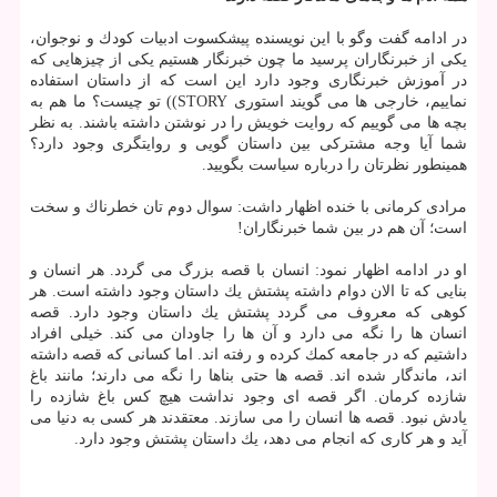
در ادامه گفت وگو با این نویسنده پیشكسوت ادبیات كودك و نوجوان،
یكی از خبرنگاران پرسید ما چون خبرنگار هستیم یكی از چیزهایی كه
در آموزش خبرنگاری وجود دارد این است كه از داستان استفاده
نماییم، خارجی ها می گویند استوری STORY)) تو چیست؟ ما هم به
بچه ها می گوییم كه روایت خویش را در نوشتن داشته باشند. به نظر
شما آیا وجه مشتركی بین داستان گویی و روایتگری وجود دارد؟
همینطور نظرتان را درباره سیاست بگویید.
مرادی كرمانی با خنده اظهار داشت: سوال دوم تان خطرناك و سخت
است؛ آن هم در بین شما خبرنگاران!
او در ادامه اظهار نمود: انسان با قصه بزرگ می گردد. هر انسان و
بنایی كه تا الان دوام داشته پشتش یك داستان وجود داشته است. هر
كوهی كه معروف می گردد پشتش یك داستان وجود دارد. قصه
انسان ها را نگه می دارد و آن ها را جاودان می كند. خیلی افراد
داشتیم كه در جامعه كمك كرده و رفته اند. اما كسانی كه قصه داشته
اند، ماندگار شده اند. قصه ها حتی بناها را نگه می دارند؛ مانند باغ
شازده كرمان. اگر قصه ای وجود نداشت هیچ كس باغ شازده را
یادش نبود. قصه ها انسان را می سازند. معتقدند هر كسی به دنیا می
آید و هر كاری كه انجام می دهد، یك داستان پشتش وجود دارد.