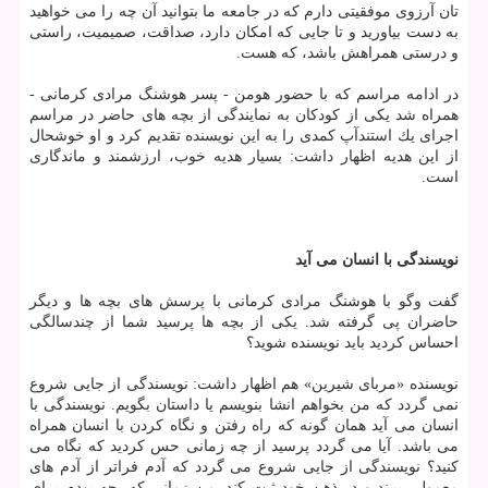
تان آرزوی موفقیتی دارم كه در جامعه ما بتوانید آن چه را می خواهید
به دست بیاورید و تا جایی كه امكان دارد، صداقت، صمیمیت، راستی
و درستی همراهش باشد، كه هست.
در ادامه مراسم كه با حضور هومن - پسر هوشنگ مرادی كرمانی -
همراه شد یكی از كودكان به نمایندگی از بچه های حاضر در مراسم
اجرای یك استندآپ كمدی را به این نویسنده تقدیم كرد و او خوشحال
از این هدیه اظهار داشت: بسیار هدیه خوب، ارزشمند و ماندگاری
است.
نویسندگی با انسان می آید
گفت وگو با هوشنگ مرادی كرمانی با پرسش های بچه ها و دیگر
حاضران پی گرفته شد. یكی از بچه ها پرسید شما از چندسالگی
احساس كردید باید نویسنده شوید؟
نویسنده «مربای شیرین» هم اظهار داشت: نویسندگی از جایی شروع
نمی گردد كه من بخواهم انشا بنویسم یا داستان بگویم. نویسندگی با
انسان می آید همان گونه كه راه رفتن و نگاه كردن با انسان همراه
می باشد. آیا می گردد پرسید از چه زمانی حس كردید كه نگاه می
كنید؟ نویسندگی از جایی شروع می گردد كه آدم فراتر از آدم های
معمولی ببیند و در ذهن خود ثبت كند. من زمانی كه بچه بودم برای