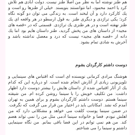
هم طنز نوشته اما به نظر من اصلا طنز نیست. دولت آبادی هم تلاش
كرد یا احمد محمود، اما نتوانستند بنویسند. خیلی از طنزها رو است و
یك كاركرد دارد و آن لبخند است. به زندگی می توان دو گونه نگاه
كرد؛ یكی تراژدی و دیگری طنز. به قول ارسطو در هر واقعه ای یك
طنز نهفته است و در هر طنزی یك تراژدی. قسمتی كه در «قصه های
مجید» از داستان های من پخش گردید، طنز داستان هایم بود اما یك
دانه از «قصه های مجید» نیست كه درد و معضل نداشته باشد و
آخرش به شادی تمام بشود.
دوست داشتم كارگردان بشوم
هوشنگ مرادی كرمانی نویسنده ای است كه اقتباس های سینمایی و
تلویزیونی زیادی از آثارش انجام شده است. او درباره این كه كدام
یك از آثار اقتباس شده از داستان هایش را بیشتر دوست دارد اظهار
داشت: من تكلیف خویش را با سینما روشن كرده ام. من شیفته
سینما هستم. دوست داشتم كارگردان بشوم و برای همین به تهران
آمدم كه نشد. امكاناتی باید در اختیار من قرار می گرفت كه نگرفت.
در ضمن سینما پوست كلفت می خواهد و مشكلاتی دارد كه من
اهلش نبودم. فضا و خانواده سینما آدمی مثل من را نمی تواند هضم
كند. من هم نمی توانم در این فضا باقی بمانم. من نگاه سینمایی
داشتم و سینما را می شناختم.