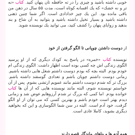
خوبی داشته باشید و چیزی را در ته حافظه تان پنهان كنید.
كتاب
«نه
تر و نه خشك» كه یك افسانه كوتاه است، مدت ۵۵ سال در ذهن من
باقی مانده بود. این یك چیز خدادادی است. اگر شما چنین ذهنی
داشته باشید و بسیار تخیل داشته باشید و بتوانید به آن شاخ و بند
بدهید و زوایای پنهان را كشف كنید، می توانید یك نویسنده شوید.
از
دوست داشتن چوپانی تا الگو گرفتن از خود
نویسنده
كتاب
«خمره» در پاسخ به كودك دیگری كه از او پرسید
الگوی زندگی اش چه كسی بوده است اظهار داشت: الگوی زندگی ام
خودم بودم. البته بچه كه بودم دوست داشتم شغل هایی داشته باشیم.
زمانی دوست داشتم چوپان باشم و تعدادی گوسفند داشته باشم.
بزرگ تر كه شدم دوست داشتم مانند عمویم ارتشی بشوم. پس از آن
خواستم نویسنده شوم، البته مانند نویسنده هایی كه از آن ها
كتاب
خوانده بودم. اما كمی كه بزرگ تر شدم آرزوهایم عوض شد و زمانی
دیدم بهتر است خودم باشم و بهترین كسی كه می توان از او الگو
گرفت، خود آدم است. البته در سن شما الگوسازی و این كه بخواهید
دیگری بشوید، كاملا عادی است.
همه آدم ها و بناهای ماندگار قصه دارند