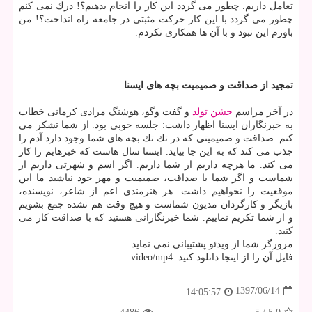
تعامل داریم. چطور می گردد این كار را انجام بدهیم؟! درك نمی كنم
چطور می گردد با این كار حركت مثبتی در جامعه راه انداخت؟! من
باورم این نبود و با آن ها همكاری نكردم.
تمجید از صداقت و صمیمیت بچه های ایسنا
در آخر مراسم
جشن
تولد
و گفت وگو، هوشنگ مرادی كرمانی خطاب
به خبرنگاران ایسنا اظهار داشت: جلسه خوبی بود. از شما تشكر می
كنم. صداقت و صمیمیتی كه در تك تك بچه های شما وجود دارد آدم را
جذب می كند كه به این جا بیاید. ایسنا سال هاست كه خبرهایم را كار
می كند. ما هرچه داریم از شما داریم. اگر اسم و شهرتی داریم از
شماست و اگر شما با صداقت، صمیمیت و مهر خود نباشید ما این
موقعیت را نخواهیم داشت. هر هنرمندی اعم از شاعر، نویسنده،
بازیگر و كارگردان مدیون شماست و هیچ وقت هم نشده جمع بشویم
و از شما تكریم نماییم. شما خبرنگارانی هستید كه با صداقت كار می
كنید.
مرورگر شما از ویدئو پشتیبانی نمی نماید.
فایل آن را از اینجا دانلود كنید: video/mp4
1397/06/14
14:05:57