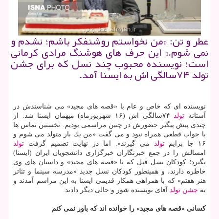
عطر و تن: «من نخواستم روشنفكر باشم؛ نشدم و
نمی شوم.» این حرف های هوشنگ مرادی كرمانی
است؛ نویسنده محبوب چند نسل كه برای جشن
تولد ۷۴سالگی اش به ایسنا آمد.
نویسنده ای كه خاص و عام با «قصه های مجید» می شناسندش در
آستانه
تولد
۷۴سالگی اش (۱۶ شهریورماه) میهمان ایسنا شد. از
چندی پیش پیگیر حضورش در چنین مراسمی بودیم. نخستین تماس ها
با جواب قطعی همراه نبود و می گفت «من یك بار متولد می شوم و
۱۶ جا برایم
تولد
می گیرند». اما در نهایت تصمیم گرفت
تولد
امسالش را در جمع خبرنگاران خبرگزاری دانشجویان ایران (ایسنا)
بگیرد؛ كودكان نسل قبل كه با «قصه های مجید» و داستان های وی
خاطره دارند، و همینطور كودكان نسل جدید «مدرسه سینما و تئاتر
هنر هفتم» كه با همراهی همكار قدیمی ایسنا به این مراسم آمدند و
به
جشن
تولد
آقای نویسنده شور و حالی دیگر دادند.
كسانی «قصه های مجید» را خوانده اند كه باور نمی كنم