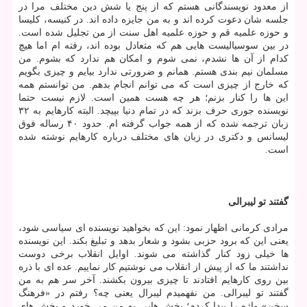
از معدود نویسندگانی هستم كه از پنج یا شش دین مختلف مرا در
جلسه شان دعوت كرده اند و به من جایزه داده اند. در كنیسه، كلیسا
و حوزه علمیه قم و حوزه علمیه اهل سنت از من تجلیل شده است.
در بین سوسیالیست هایی هم كه متعادل بوده اند، رفته ام اما هیچ
كدام از آن ها نشدم، نمی شوم و امكان هم ندارد كه بشوم. من
مسلمان نیم بندی هستم. همانم و ضرورتی ندارد بیایم و چیزی بگویم
كه خارج از چیزی است كه می توانم انجام بدهم. من توانستم همه
این ها را كنار بزنم؛ هر چه هست همین است. لازم نیست حتما
نویسنده جوری حرف بزند كه در تمام دنیا بپیچد. البته كارهایم به ۳۲
زبان ترجمه شده كه از همه جواب گرفته ام. حدود ۴۰ رساله فوق
لیسانس و دكتری در زبان های مختلف درباره كارهایم نوشته شده
است.
گفتند تو لیبرالی
مرادی كرمانی اظهار نمود: این كه بخواهید نویسنده ای سیاسی شود،
یعنی این كه برود حزبی بشود و شعار بدهد و تبلیغ بكند. این نویسنده
ها خیلی زود كنار گذاشته می شوند. اوایل انقلاب برخی دوست
نداشتند ما كه از پیش از انقلاب می نوشتیم كار نماییم. عده ای با ذره
بین روی كارهایم افتادند تا چیزی بیرون بكشند. آخر سر هم به من
گفتند تو لیبرالی. من نفهمیدم لیبرال یعنی چه؟ رفتم در «فرهنگ
سخن» واژه را پیدا كردم؛ بخش هایی به من می خورد و بخش های