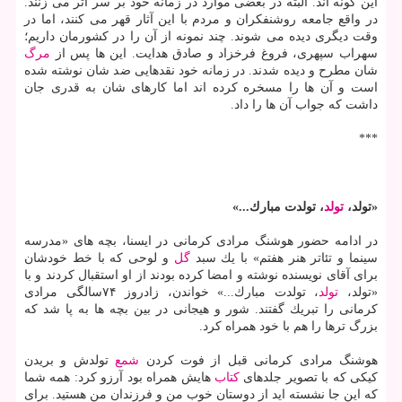
این گونه اند. البته در بعضی موارد در زمانه خود بر سر اثر می زنند.
در واقع جامعه روشنفكران و مردم با این آثار قهر می كنند، اما در
وقت دیگری دیده می شوند. چند نمونه از آن را در كشورمان داریم؛
سهراب سپهری، فروغ فرخزاد و صادق هدایت. این ها پس از
مرگ
شان مطرح و دیده شدند. در زمانه خود نقدهایی ضد شان نوشته شده
است و آن ها را مسخره كرده اند اما كارهای شان به قدری جان
داشت كه جواب آن ها را داد.
***
«تولد،
تولد
، تولدت مبارك...»
در ادامه حضور هوشنگ مرادی كرمانی در ایسنا، بچه های «مدرسه
سینما و تئاتر هنر هفتم» با یك سبد
گل
و لوحی كه با خط خودشان
برای آقای نویسنده نوشته و امضا كرده بودند از او استقبال كردند و با
«تولد،
تولد
، تولدت مبارك...» خواندن، زادروز ۷۴سالگی مرادی
كرمانی را تبریك گفتند. شور و هیجانی در بین بچه ها به پا شد كه
بزرگ ترها را هم با خود همراه كرد.
هوشنگ مرادی كرمانی قبل از فوت كردن
شمع
تولدش و بریدن
كیكی كه با تصویر جلدهای
كتاب
هایش همراه بود آرزو كرد: همه شما
كه این جا نشسته اید از دوستان خوب من و فرزندان من هستید. برای