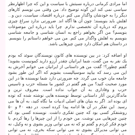
اما مرادی كرمانی درباره نسبتش با سیاست و این كه چرا اظهارنظر
سیاسی نمی كند این گونه توضیح داد: من وقتی می نویسم كارهای
دیگر را به خودشان واگذار می كنم. درباره اقتصاد، سیاست، دین و...
اهلش باید بنویسند؛ چون آن ها آگاه اند. ضرورتی ندارد سراغ چیزی
بروم كه درباره آن تخصصی ندارم. چرا باید درباره این موضوعات
بنویسم؟ من اگر بخواهم راجع به انسان شناسی و جامعه شناسی
بنویسم به اهلش واگذار می كنم. من می خواهم داستانم را بنویسم.
در داستان هم امكان دارد چنین چیزهایی باشد.
او اضافه كرد: در بین نویسنده های كانون نویسندگان سوئد كه بودم
یك نفر به من گفت، شما ایرانیان چقدر آرزو دارید كمونیست بشوید!
گفتم چطور؟! گفت من هر داستانی از ایرانیان می خوانم آخرش به
این می رسد كه بیایید سوسیالیست بشویم كه اگر این طور بشود
جامعه مان خوب می گردد. چه ضرورتی دارد شما نویسنده ها در این
مورد صحبت كنید؟ من هم گفتم در كشور ما مسئله حزب و تاسیس
حزب و وفاداری به آن جواب نداده است. معروف ترین و
ماندگارترین آثار داستانی توسط نویسنده هایی نوشته شده كه توده
ای بوده اند. اگر به بنیان های اصلی ادبیات ما نگاه كنید، به آن ها می
رسید. این تفكر در آن ها ادامه پیدا كرده است. در دهه ۴۰ و ۵۰
روشنفكر كسی بود كه چنین تفكری داشت. نویسنده كسی بود كه
چنین چیزهایی می نوشت. من خودم را از این چیزها را رها كردم. با
خودم فكر كردم و گفتم تو كه نه می توانی وزیر بشوی و نه وكیل، نه
می توانی مدیركل بشوی نه می توانی سكه بخری، نه می توانی