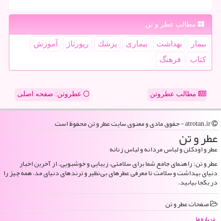
مطالب عطر و تن
بیمار
بهداشت
بیماری
پزشك
رپورتاژ
آموزش
كتاب
فرهنگ
مطالب عطروتن
عطروتن: صفحه اصلی
atrotan.ir - حقوق مادی و معنوی سایت عطر و تن محفوظ است
عطر و تن
عطر و اودکلن و لباس مردانه و لباس زنانه
عطر و تن: راهنمای جامع شما برای سلامتی، زیبایی و خوشبویی. از آخرین اخبار
دنیای بهداشت و سلامت تا معرفی عطرهای بی‌نظیر و ترندهای دنیای مد، همه چیز را
در یکجا بیابید.
صفحات عطر و تن
درباره ما