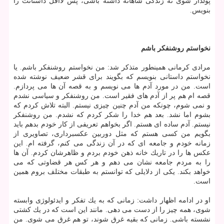
پولدار شوی نه زندگی شاهانه داشته باشی، پس لااقل داستانت را
بنویس.
نخواستم روشنفكر باشم
مرادی كرمانی همینطور متذكر شد: من نخواستم روشنفكر باشم. یا
نخواستم داستانی بنویسم كه بگویند برای قشر ضعیف نوشته شده
است. من در مورد آدم ها می نویسم و به قصه آن ها می پردازم.
قصه ام هم پر از آدم های فقیر است. من روشنفكر و سیاسی نشدم
و نمی شوم، چونكه من آدم چنین چیزی نیستم. البته تلاش كردم كه
بشوم اما نشد. بعد هم خدا را شكر كردم كه نشدم. من روشنفكر
نیستم. آدم ساده ای هستم. اگر بخواهم تعریفی از كار خودم بدهم باید
بگویم من كسی هستم كه مثل دوربین عكسبرداری، تصاویری از
زمانه خودم و جامعه ای كه در آن زندگی می كنم، گرفته ام. این
عكس ها را در تاریك خانه ذهن خودم بردم و ظاهرشان كردم. آن ها
را به مردم جامعه نشان می دهم و هر كس هر قضاوتی كه می
خواهد بكند. یكی از دلایلی كه توانستم به طبقات مختلف بروم همین
است.
او در ادامه اظهار داشت: زمانی كه به یك تفكر و ایدئولوژی وابسته
شوی، همه چیز را از دست می دهی. مانند این است كه در یك كشتی
نشسته باشی. زمانی كه بقیه غرق شوند، تو هم غرق می شوی. من