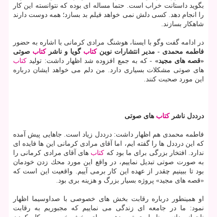
بگوید داستانت خراب است. حتما مساله ای بوده كه نتوانسته این كار
را انجام دهد. كسی دلش نمی خواهد فیلم بد بسازد؛ همه دوست دارند
شاهكار بسازند.
در ادامه گفت وگو با ایسنا، هوشنگ مرادی كرمانی با اشاره به حضور
فاطمه محمدی - مدیر انتشارات نوین
كتاب
گویا و ناشر
كتاب
صوتی
«قصه های مجید»
- كه به جمع افزوده شد اظهار داشت: تولید
كتاب
های صوتی مشكلات بسیاری دارد. من دلم می خواهد ایشان درباره
این مورد صحبت كنند.
درددل ناشر
كتاب
های صوتی
فاطمه محمدی هم اظهار داشت: درددل زیاد است. جاهایی پیش آمده
كه این درددل ها را گفته ایم، اما آقای مرادی كرمانی این ها فایده ای
ندارد. افتخار بزرگی برای ما بود كه
كتاب
های آقای مرادی كرمانی را
به صورت صوتی تبدیل نماییم، در واقع این مورد محك زدن خودمان
بود تا ببینیم چقدر از عهده این كار برمی آییم. واقعیت این است كه
«قصه های مجید» پروژه بسیار بزرگ و هزینه بری بود.
او همینطور درباره رقابت بخش های خصوصی با صداوسیما اظهار
نمود: ما در جامعه ای زندگی می نماییم كه مجبوریم به رقابت