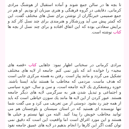
تا بچه ها در سالن جمع شوند و آماده استقبال از هوشنگ مرادی
كرمانی، دقایقی در گروه فرهنگی و هنری میزبان او بودیم. او هم در
جمع صمیمی خبرنگاران از نوشتن برای نسل های مختلف گفت، این
كه كمتر پیش می آید ورزشكار و هنرمندی برای چند نسل كار كند و
برایش سعادتی بوده كه این اتفاق افتاده و برای چند نسل از بچه ها
كتاب
نوشته است.
مرادی كرمانی در سخنانی اظهار نمود: جاهایی
كتاب
«قصه های
مجید» را خوانده اند كه باور نمی كنم. جامعه از لایه های مختلف
تشكیل می گردد و مانند پیاز است. رفتن به هسته مركزی جایی است
كه هدف ماست. مردمی كه مخاطب ما هستند نباید ایستا باشند.
حوزه روشنفكری یك لایه جامعه است، و سن و سال، حوزه سیاسی
و اجتماعی و تبدیل شدن هنر به سرگرمی لایه های دیگر جامعه
هستند. عبور كردن از این لایه ها مانند یك سوزن خیاطی است كه باید
از همه چیز رد بشود. دوستی از من تعریف می كرد و می گفت شما
تنها نویسنده ای هستید كه در استان سیستان و بلوچستان هم می
توانید مخاطب خویش را پیدا كنید. البته من تنها نیستم و خیلی ها
هستند و این مورد اغراق است اما واقعیت این است كه دقیق نمی
توان گفت اگر این كارها را انجام بدهیم در لایه های عمیق جامعه نفوذ