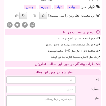
4486
5
/
5.0
تگهای خبر:
ادبیات
,
تولد
,
جایزه
,
جشن
این مطلب عطروتن را می پسندید؟
(0)
(1)
تازه ترین مطالب مرتبط
آسم در کدام خردسالان شایع تر است؟
لزوم غربالگری عفونت های نهفته در زوجین نابارور
کارت امید مادر از آغاز سال 1405 اجرایی می شود
زنگ خطر کاهش جمعیت آمارها چه می گویند
نظرات بینندگان در مورد این مطلب عطروتن
نظر شما در مورد این مطلب
نام:
ایمیل:
نظر: