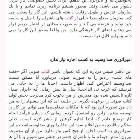
ناجوانمردانه و نابرابری تن بدهیم. برای بخش خصوصی كار كردن
دشوار می باشد. وقتی مجبور هستیم برنامه ریزی نماییم و با یك
سازمان عریض و طویل رقابت داشته باشیم، این كار را سخت می
كند. سازمان صداوسیما خیلی از
كتاب
های ناشران را با میل و سلیقه
خود تولید و عرضه می كند و به صورت مجانی در اختیار مردم قرار
می دهد و ادعای كار فرهنگی دارد. من واقعا منطق این كار را نمی
دانم و برایم قابل درك نیست.
امپراتوری صداوسیما به كسب اجازه نیاز ندارد
این ناشر سپس درباره این كه بعنوان ناشر
كتاب
صوتی اگر «قصه
های شب» رادیو را به صورت صوتی دربیاورد آیا ممكن نیست
صداوسیما اعتراض كند، اظهار داشت: احیانا ما را به جایی می
فرستند كه عرب نی انداخت! سال ها پیش زمانی كه «ایران صدا»
تازه تاسیس شده بود مدیرش از من دعوت كرد مدیریت بخش تولید
كتاب
صوتی را برعهده بگیرم. در جلسه ای كه این پیشنهاد را به من
داد من تصورم این بود كه با امكانات صداوسیما می توانم این كار را
توسعه بدهم، ازاین رو استقبال كردم. زمانی كه درباره فرآیند انجام
كار توضیح دادم كه ابتدا اجازه گرفتن از ناشر لازم است، خیلی
محكم و قاطع به من اعلام نمود این جا اپراتوری صداوسیماست و این
امپراتوری به كسب اجازه از هیچ كس نیاز ندارد. من از آن مجموعه
بیرون آمدم، چونكه ما با ناشران چشم در چشم می شویم و با آن ها