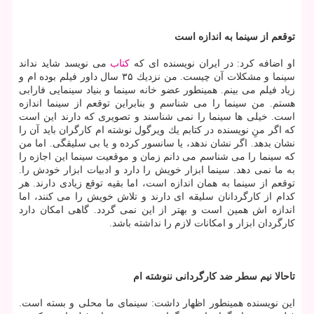
توقعم از سینما به اندازه است
او اضافه كرد: در ایران نویسنده ای كه
كتاب
می نویسد شاید نداند
سینما و مشكلات آن چیست. من نزدیك ۳۵ سال داور فیلم بوده ام و
زیاد فیلم می بینم. همینطور عضو خانه سینما و بنیاد سینمایی فارابی
هستم. من سینما را می شناسم و بنابراین توقعم از سینما اندازه
است. خیلی ها سینما را نمی شناسند و تصویری كه دارند این است
كه اگر منِ نویسنده در كتابم یك ویرگول نوشته ام كارگران باید آن را
نشان بدهد. اگر نشان ندهد، یا سانسور كرده و یا بی سلیقگی. اما من
كه سینما را می شناسم می دانم زمان و موقعیت سینما این اجازه را
به ما نمی دهد. سینما ابزار خویش را دارد و ادبیات ابزار خودش را.
توقعم از سینما به همان اندازه است، اما بقیه توقع زیادی دارند. هر
كدام از كارگردانان سلیقه ای دارند و تلاش خویش را می كنند، اما
اندازه اش همین است و بهتر از این نمی گردد. گاهی امكان دارد
كارگردان ابزار و امكانات لازم را نداشته باشد.
تاحالا نیم سطر ضد كارگردانی ننوشته ام
این نویسنده همینطور اظهار داشت: سینمای ما محلی و بسته است.