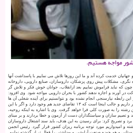
كشور مواجه هستیم.
هانیان خدمت كرده آند و ما این روزها تلاش می نماییم با پاسداشت آنها
ه نگری، مشكلات پیش روی پزشكان، داروسازان، صنایع دارویی، داروخانه
ن كه نباید فراموش نماییم بعد ازانقلاب، جوانان خوش فكر و تلاش گر
كت در آورند و اجازه ندهند كشور با بحران دارویی مواجه شود. وی افزود:
ل به تحصیل هستند ولی متاسفانه در این رابطه نیازسنجی انجام نشده بود و نتوانستیم برای آینده شغلی آن ها
برنامه ریزی نماییم و امروز با بحران اشتغال داروسازان جوان مواجه هستیم. شهریاری خاطرنشان كرد: امروز نزدیك به ۲۸ دانشكده داروسازی در كشور داریم و جالب اینجا است كه ۱۳ تقاضای جدید هم وجود دارد و اگر با این
رشته را به صورت كلی فرا خواهد گرفت. وی با اشاره به اینكه روحیه،
 و تصیم سازان و سیاستگذاران دست از آزمون و خطا بردارند و بر مبنای
 برد و تصریح كرد: برای رسیدن به این هدف، باید سند اشتغال داروسازان
ته و امیدواریم مورد توجه برنامه ریزان كشور قرار گیرد. رئیس انجمن
رستانی و هم حوزه صنعت آرایشی و بهداشتی را فعال تر از گذشته نماییم.