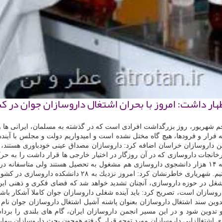
ظهار داشت: امروز با بحران اشتغال داروسازان جوان در 
جم شهریور، روز بزرگداشت افرادی است كه در گذشته به مسلمان، ایرانی ها و ج
فرار و فرودها، هیچ گاه مختل نشده است و امیدواریم دولت و مجلس با آیند
 داروسازان خراسان اضافه كرد: داروسازان مصداق عینی خودباوری هستند، چو
ارخانجات داروسازی كه در آن روزگار در اختیار خارجی ها قرار داشت را به حر
امروز نزدیك به ۲۰ هزار داروساز در كشور داریم و در عین حال، نزدیك به ۱۴ هزار دانشجوی داروسازی هم مشغو
 شغل در حوزه داروسازی، آنچنان تشدید خواهد شد كه فضای فكری و ذهنی این 
وسازان است، تصریح كرد: باید آینده شغلی داروسازان جوان كاملا آشكار باشد
تدوین سند اشتغال داروسازان بعنوان پاشنه آشیل اشتغال داروسازان جوان نام
دوین شود و در این مسیر انجمن داروسازان ایران، گام های بلندی را برداش
رای اشتغالزایی داروسازان مورد توجه قرار گرفته همچون بحث داروسازان بیما