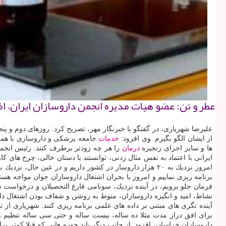
عطر و تن: عضو هیات مدیره انجمن داروسازان ایران، ا
علیرضا شهریاری، در گفتگو با خبرنگار مهر، تصریح كرد: روزهای دوم و پن
از ایشان الگو بگیرم. وی افزود:
خدمات
جامعه پزشكی و داروسازی با همه 
ها و سایر اجزای زنجیره
درمان
را هر چه زودتر برطرف كنند. رئیس انجمن
ایرانی با اعتماد به نفس مثال زدنی، توانستند با دستان خالی، چرخ های ك
فرمان جلو برویم، در آینده نزدیك، سونامی فارغ التحصیلان و درخواست
نشاط، امید و انگیزه داروسازان، منوط به روشن و شفاف بودن اشتغال دار
آینده نگری های مبتنی بر داده های علمی برنامه ریزی كنند. شهریاری از 
برای افق دراز مدت مثلا ده ساله، بیست ساله و حتی سی ساله تنظیم و ت
داروسازان خراسان، افزود: از جانب دیگر باید حوزه هایی كه قبلا كمتر ب