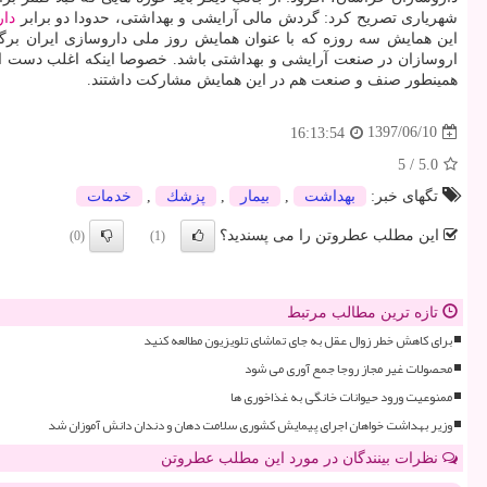
شهریاری تصریح كرد: گردش مالی آرایشی و بهداشتی، حدودا دو برابر
دار
این همایش سه روزه كه با عنوان همایش روز ملی داروسازی ایران برگز
اروسازان در صنعت آرایشی و بهداشتی باشد. خصوصا اینكه اغلب دست ان
همینطور صنف و صنعت هم در این همایش مشاركت داشتند.
1397/06/10
16:13:54
5
/
5.0
تگهای خبر:
بهداشت
,
بیمار
,
پزشك
,
خدمات
این مطلب عطروتن را می پسندید؟
(0)
(1)
تازه ترین مطالب مرتبط
برای کاهش خطر زوال عقل به جای تماشای تلویزیون مطالعه کنید
محصولات غیر مجاز روجا جمع آوری می شود
ممنوعیت ورود حیوانات خانگی به غذاخوری ها
وزیر بهداشت خواهان اجرای پیمایش کشوری سلامت دهان و دندان دانش آموزان شد
نظرات بینندگان در مورد این مطلب عطروتن