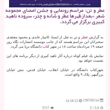
عطر و تن: مراسم رونمایی و جشن امضای مجموعه
شعر «بعدازظهرها عطر و شانه و چتر» سروده ناهید
كبیری برگزار می گردد.
به گزارش
عطر
و تن به نقل از ایسنا، كامیار عابدی و محمود معتقدی
سخنرانان این مراسم هستند كه از جانب موسسه انتشارات نگاه روز
جمعه ۱۹ مردادماه ساعت ۱۸ در شهر
كتاب
دانشگاه برپا می گردد.
نمایش یك فیلم كوتاه درباره آثار ناهید كبیری از دیگر برنامه های این
نشست خواهد بود.
شهركتاب دانشگاه در خیابان انقلاب، خیابان قدس، نبش خیابان
بزرگمهر، پلاك ۹ واقع است.
1397/05/14
14:18:12
5717
5
/
5.0