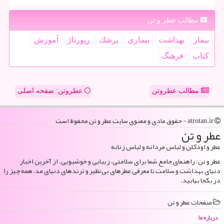
مطالب عطر و تن
بیمار
بهداشت
بیماری
پزشك
رپورتاژ
آموزش
كتاب
فرهنگ
مطالب عطروتن
عطروتن: صفحه اصلی
atrotan.ir - حقوق مادی و معنوی سایت عطر و تن محفوظ است
عطر و تن
عطر و اودکلن و لباس مردانه و لباس زنانه
عطر و تن: راهنمای جامع شما برای سلامتی، زیبایی و خوشبویی. از آخرین اخبار
دنیای بهداشت و سلامت تا معرفی عطرهای بی‌نظیر و ترندهای دنیای مد، همه چیز را
در یکجا بیابید.
صفحات عطر و تن
درباره ما