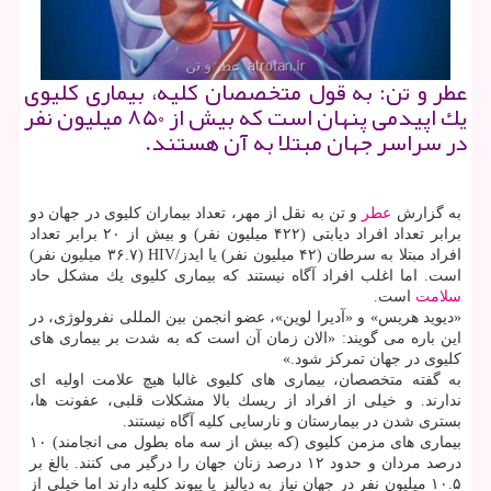
عطر و تن: به قول متخصصان كلیه، بیماری كلیوی
یك اپیدمی پنهان است كه بیش از ۸۵۰ میلیون نفر
در سراسر جهان مبتلا به آن هستند.
به گزارش
عطر
و تن به نقل از مهر، تعداد بیماران كلیوی در جهان دو
برابر تعداد افراد دیابتی (۴۲۲ میلیون نفر) و بیش از ۲۰ برابر تعداد
افراد مبتلا به سرطان (۴۲ میلیون نفر) یا ایدز/HIV (۳۶.۷ میلیون نفر)
است. اما اغلب افراد آگاه نیستند كه بیماری كلیوی یك مشكل حاد
سلامت
است.
«دیوید هریس» و «آدیرا لوین»، عضو انجمن بین المللی نفرولوژی، در
این باره می گویند: «الان زمان آن است كه به شدت بر بیماری های
كلیوی در جهان تمركز شود.»
به گفته متخصصان، بیماری های كلیوی غالبا هیچ علامت اولیه ای
ندارند. و خیلی از افراد از ریسك بالا مشكلات قلبی، عفونت ها،
بستری شدن در بیمارستان و نارسایی كلیه آگاه نیستند.
بیماری های مزمن كلیوی (كه بیش از سه ماه بطول می انجامند) ۱۰
درصد مردان و حدود ۱۲ درصد زنان جهان را درگیر می كنند. بالغ بر
۱۰.۵ میلیون نفر در جهان نیاز به دیالیز یا پیوند كلیه دارند اما خیلی از