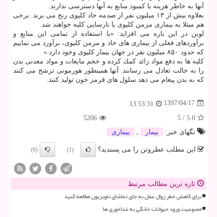
آنها به خاطر هزینه یا كمبود منابع به آنها دسترسی ندارند.
بعلاوه بیش از ۱۳ میلیون نفر از صدمه حاد كلیوی رنج می برند. برخی
هم مبتلا به بیماری مزمن كلیوی یا نارسایی كلیه خواهند شد.
لوین در این باره می افزاید: «با استفاده از تمامی این منابع و
برآوردهای فعلی از بیماری های حاد و مزمن كلیوی، برآورد می نماییم
كه حدود ۸۵۰ میلیون نفر در جهان بیمار كلیوی وجود دارد.»
كلیه ها به دفع مواد زائد كمك كرده و حجم مایعات و مواد معدنی بدن
را به حالت تعادل می رسانند. آنها همینطور هورمونی ترشح می كنند
كه به بدن پیغام می دهد سلول های قرمز خون تولید كنند.
1397/04/17
13:53:31
5206
5
/
5.0
تگهای خبر:
بیمار
,
بیماری
این مطلب عطروتن را می پسندید؟
(0)
(1)
تازه ترین مطالب مرتبط
برای کاهش خطر زوال عقل به جای تماشای تلویزیون مطالعه کنید
ممنوعیت ورود حیوانات خانگی به غذاخوری ها