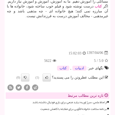
مسائلی را آموزش دهیم. ما به آموزش، آموزش و آموزش نیاز داریم.
اگر
كتاب
درست نوشته شود و فیلم خوب ساخته شود، خانواده ها با
آن مبارزه نمی كنند؛ هیچ خانواده ای - چه مذهبی باشد و چه
غیرمذهبی - مخالف آموزش درست به فرزندانش نیست.
1397/04/06
15:02:03
5622
5
/
5.0
تگهای خبر:
ادبیات
,
كتاب
این مطلب عطروتن را می پسندید؟
(0)
(1)
تازه ترین مطالب مرتبط
از لحاظ علمی، سرژ اوریه نباید منعی برای بازی فوتبال داشته باشد
برنامه سلامت خانواده الگویی برای مقابله با کاهش جمعیت