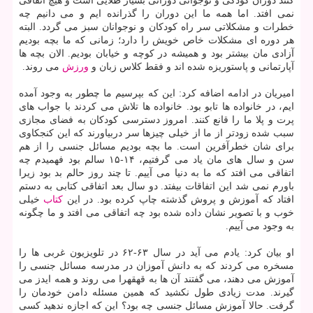
كنند دوران كودكی و نوجوانی دورانی بسیار طلایی است و هیچ اتفاقی
نمی افتد. اما همه ما این دوران را گذرانده ایم و می دانیم چه
خطرات و مشكلاتی سر راه كودكان و نوجوانان سبز می گردد. البته
هر دوره ای مشكلات خاص خویش را دارد؛ زمانی كه ما بچه بودیم
آزادی مان بیشتر بود و همیشه در كوچه و خیابان بودیم. الان بچه ها
آپارتمانی و پاستوریزه شده اند و فقط كلاس زبان و
ورزش
می روند.
امیریان در ادامه اضافه كرد: این كه بپرسیم ما چطور به وجود آمده
ایم، در خانواده ها تابو بود. خانواده ها تلاش می كردند با جواب های
پرت و پلا ما را قانع كنند. امروز دسترسی كودكان به فضای مجازی
سبب شده زودتر از ما از خیلی چیزها سر دربیاورند كه این كنجكاوی
برای شان خطرآفرین است. ما بچه بودیم مسائل جنسی را از هم
سن و سال های مان یاد می گرفتیم، ۱۴-۱۵ سالم بود فهمیدم چه
اتفاقی می افتد كه ما به دنیا می آییم. تا چند روز حالم بد بود زیرا
باورم نمی شد این اتفاقات بیفتد. دو سال بعد اتفاقی كتابی به دستم
افتاد كه آموزش و پروش گذشته چاپ كرده بود. در این
كتاب
خیلی
خوب و با تصویر نشان داده شده بود چه اتفاقی می افتد و ما چگونه
به وجود می آییم.
او بیان كرد: یادم می آید در سال ۶۳-۶۲ در تلویزیون غربی ها را
مسخره می كردند كه به دانش آموزان در مدرسه مسائل جنسی را
آموزش می دهند، می گفتند آن ها به قهقهرا می روند و همه ایدز می
گیرند. مدت زیادی طول نكشید كه همین مسئله دامن خودمان را
گرفت. حالا آموزش مسائل جنسی چه بود؟ این كه اجازه ندهید كسی