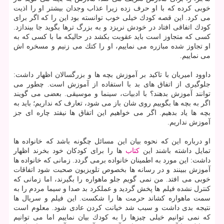
خوبی كرده كه با او حرف زده زیرا عذاب وجدان بیشتر او را اذیت
می كرد. این قصه كودك خیلی خوب توانسته بود این را كه اگر برای
كودك اتفاقی افتاد در خودش نریزد و به بزرگ ترها بگوید جا بیندازد.
كسی كه متجاوز است باید عقوبت بكشد در حالیكه ما با كسی كه به
او تجاوز شده مبازره می نماییم، او را كتك می زنیم و مسخره اش
می نماییم.
داوود امیریان با تاكید بر آموزش بچه ها و بزرگسالان اظهار داشت:
جلوگیری از اتفاق های بد با استفاده از آموزش است. چطور می
توانند آموزش بدهند؟ با ادبیات، سینما و موسیقی. بعضی می گویند
اگر به بچه ها بگوییم روی شان باز می شود، تعارف كه نداریم؛ باید به
بچه ها یاد بدهیم. اگر می خواهیم این اتفاق ها نیفتد چاره ای جز
آموزش نداریم.
او درباره این كه نحوه بیان این مسائل چگونه باشد كه خانواده ها
تمایل داشته باشند این
كتاب
ها را برای كودكان خود بخرند اظهار
داشت: این مورد به اطمینان خانواده برمی گردد. زمانی كه خانواده ها
آموزش ببینند و در رسانه ها بخصوص تلویزیون صحبت شود اتفاقات
خوبی می افتد. من نمی گویم جلو ماهواره را بگیرند، اما زمانی كه
كنترل نشده فیلم ها پخش گردید و عملكرد بد صدا و سیما مردم را به
سمت ماهواره كشاند حرمت ها را شكست. این فیلم و سریال ها
نتیجه بدی داشت و سبب شد خیانت كردن عادی شود. معلوم است
كه نمی توانیم خیلی چیزها را به كودك بیان نماییم اما می توانیم