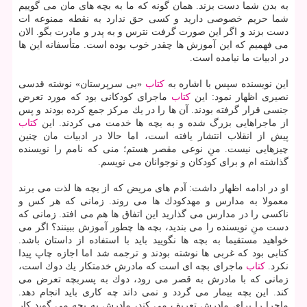
به بدن شما دست بزند. همان گونه كه ما به بچه های مان می گوییم
شما حریم خصوصی دارید و كسی حق ندارد به نقطه ممنوعه ات
دست بزند و اگر این صورت گرفت نترس و به پدر و مادرت بگو. الان
می فهمیم كه این آموزش ها چقدر خوب بوده است. متأسفانه این ها
در ادبیات ما نیامده است.
این نویسنده سپس با اشاره به
كتاب
«بی سرپرستان» نوشته قدسی
نصیری اظهار نمود: این
كتاب
ماجرای كودكانی بود كه مورد تعرض
جنسی قرار گرفته بودند. آن ها را در یك مركز جمع كرده بودند و پس
از ماجراهایی بزرگ شده و به بچه ها خدمت می كردند. این
كتاب
پیش از انقلاب انتشار یافته است، اما حالا در ادبیات مان چنین
چیزهایی نیست. منِ نوعی مقصر هستم؛ منی كه نامم را نویسنده
گذاشته ام و برای كودكان و نوجوانان می نویسم.
او در ادامه اظهار داشت: آدم های مریض كه از بچه ها لذت می برند
معمولا به مدارس و مهدكودك ها می روند. زمانی كه هر كس و
ناكسی را در مدارس می گذارید این اتفاق ها هم می افتد. زمانی كه
دست منِ نویسنده را می بندید، بچه ها چطور آموزش ببینند؟ اگر می
خواهید مستقیما به بچه ها نگویید باید با استفاده از داستان باشد.
كتابی بود كه غربی ها نوشته بودند و ترجمه شد اما اجازه چاپ پیدا
نكرد.
كتاب
ماجرای بچه ای است كه مادرش خدمتكار یك دوك است،
زمانی كه با مادرش به قصر می رود، دوك به پسربچه تعرض می
كند. این بچه بیمار می گردد و نمی داند چه كاری باید انجام دهد.
ماجرا را برای مادرش تعریف می كند، مادرش به بچه می گوید كار