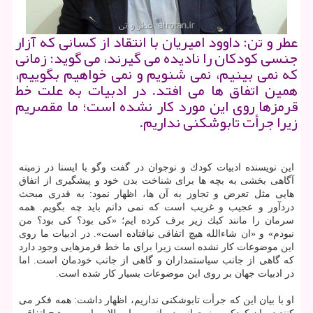
عطر و تن: داوود امیریان با انتقاد از كسانی كه آزار
جنسی كودكان را نادیده می گیرند، می گوید: زمانی
كه نمی بینیم، نمی شنویم و نمی خواهیم بگوییم،
همین اتفاق ها می افتد. در ادبیات به علت خط
قرمزها روی این مورد كار نشده است؛ ما مقصریم
زیرا جرأت تابوشكنی نداریم.
این نویسنده ادبیات كودك و نوجوان در گفت وگو با ایسنا در زمینه
آگاهی بخشی به بچه ها برای شناخت بدن خود و پیشگیری از اتفاق
هایی مثل تعرض و تجاوز به آن ها، اظهار نمود: به قدری مبحث
دردآور و عجیب و غریب است كه نمی دانم باید چه بگویم. همه
سرمان را مانند كبك زیر برف كرده ایم؛ «كی بود؟ كی بود؟ من
نبودم» و «ان شاءالله هیچ اتفاقی نیافتاده است». در ادبیات ما روی
این موضوعات كار نشده است زیرا برای ما خط قرمزهایی وجود دارد
كه گاهی از جانب سیاستمداران و گاهی از جانب خودمان است. اما
در ادبیات جهان بر روی این موضوعات بسیار كار شده است.
او با بیان این كه جرأت تابوشكنی نداریم، اظهار داشت: همه فكر می