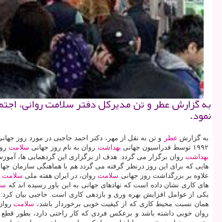
به گزارش عطر و تن مدیركل دفتر سلامت روانی، اجتما
نمود.
به گزارش
عطر
و تن به نقل از مهر، دكتر احمد حاجبی در مورد روز جهان
۱۹۹۲ توسط فدراسیون جهانی
بهداشت
روان به نام روز جهانی
سلامت
روا
بهداشت
روان برگزار می گردد. هدف از برگزاری این گردهمایی ها، آموز
هایی كه برای این روز درنظر گرفته می گردد هم با هماهنگی سازمان جها
علاوه بر بزرگداشت روز جهانی
سلامت
روان، در ایران هفته ملی
سلامت
رو
های كاری نشان داده است كه نهادهای جهانی به این باور رسیده اند كه
سل
یكی از عوامل افزایش بهره وری و بازدهی كاری است. حاجبی بیان كرد:
همان نسبت محیط كاری كه از كیفیت خوبی برخوردار باشد،
سلامت
روان
روان خوبی داشته باشد و برعكس فردی كه كار راحتی دارد، بطور قطع 