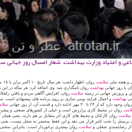
عی و اعتیاد وزارت بهداشت، شعار امسال روز جهانی سل
ی و هفته ملی
سلامت
روان، اظهار داشت: هر سال تاریخ ۱۰ اكتبر برابر با ۱۸ مهر مصادف با روز جهانی
ن یا روز جهانی
بهداشت
روان نامگذاری شد. وی اضافه كرد: هر ساله در این 
ش و پرورش جهانی در زمینه
سلامت
روان، افزایش آگاهی مردم و یافتن راهكار
نی
بهداشت
و اعمال فرایند بومی سازی بر روی برنامه های پیشنهادی است. م
ان وجود دارد كه از ۲۴ تا ۳۰ مهر ادامه دارد و قدمت آن، از روز جهانی
سلام
امت
روان در محیط كاری پرارزش است و خیلی از كشورهای صنعتی و پیشرفته
سلامت
روان كاركنان و محیط های كاری اثر متقابل بر هم دارند، یعنی همان 
 پرسنل را تحت تاثیر قرار می دهد و این فقط منحصر به شغل نیست، یعنی 
از رضایتمندی شغلی و
سلامت
روان بیشتری برخوردار است، بنابراین سختی 