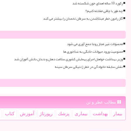
رکورد 10 ساله اهدای خون شکسته شد
چه طور با چاقی مقابله کنیم؟
گاز رادون خطر مبتلاشدن به سرطان تخمدان را بیشتر می کند
محصولات غیر مجاز روجا جمع آوری می شود
ممنوعیت ورود حیوانات خانگی به غذاخوری ها
وزیر بهداشت خواهان اجرای پیمایش کشوری سلامت دهان و دندان دانش آموزان شد
نقش سابقه خانوادگی در خطر ژنتیکی سرطان سینه
مطالب عطر و تن
بیمار
بهداشت
بیماری
پزشك
رپورتاژ
آموزش
كتاب