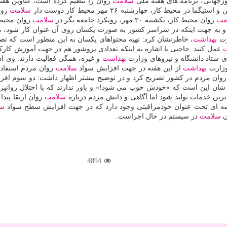
وزجهانی، برنامه های هفته ملی
سلامت
روان را تنطیم كرده است، عناوین هفت
سلامت
مت
روان محیط كار، یكشنبه ۳۰ مهر، رویكرد جامعه نگر در
سلامت
روان محیط ك
 به جهت اینكه در سراسر كشور به صورت یكسان روی آن عنوان كار شود، م
ارت
بهداشت
، خاطرنشان كرد: تهیه محتواهای یكسان به این منظور است كه ت
ت
عمل كنند. حاجبی با اشاره به اینكه تعدادی بروشور هم در جهت آموزش كارك
 ستاد دانشگاه و نیروهای وزارت
بهداشت
و غیره، همگی فعالیت دارند. وی اد
وزارت
بهداشت
از این هفته در جهت افزایش سواد
سلامت
روان مردم استفاده
وان مردم در كشور تصریح كرد و در توضیح بیشتر اظهار داشت: دو سوم افرا
خ شان این است كه «خودش خوب می شود!» و باور ندارند كه با اختلال روانپ
ترین خدمات تولید شود اما آگاهی و دانش مردم درباره
سلامت
روان ارتقا پید
مه ای تحت عنوان خودمراقبتی وجود دارد كه در جهت افزایش سطح سواد
سل
ن
سلامت
در سیستم در حال اجراست.
4894