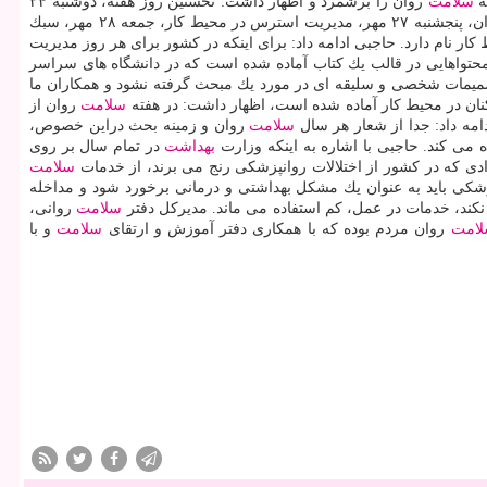
ه
سلامت
روان را برشمرد و اظهار داشت: نخستین روز هفته، دوشنبه ۲۴
روان، پنجشنبه ۲۷ مهر، مدیریت استرس در محیط كار، جمعه ۲۸ مهر، سبك
ار نام دارد. حاجبی ادامه داد: برای اینكه در كشور برای هر روز مدیریت
حتواهایی در قالب یك كتاب آماده شده است كه در دانشگاه های سراسر
صمیمات شخصی و سلیقه ای در مورد یك مبحث گرفته نشود و همكاران ما
نان در محیط كار آماده شده است، اظهار داشت: در هفته
سلامت
روان از
امه داد: جدا از شعار هر سال
سلامت
روان و زمینه بحث دراین خصوص،
 می كند. حاجبی با اشاره به اینكه وزارت
بهداشت
در تمام سال بر روی
دی كه در كشور از اختلالات روانپزشكی رنج می برند، از خدمات
سلامت
زشكی باید به عنوان یك مشكل بهداشتی و درمانی برخورد شود و مداخله
ا نكند، خدمات در عمل، كم استفاده می ماند. مدیركل دفتر
سلامت
روانی،
امت
روان مردم بوده كه با همكاری دفتر آموزش و ارتقای
سلامت
و با