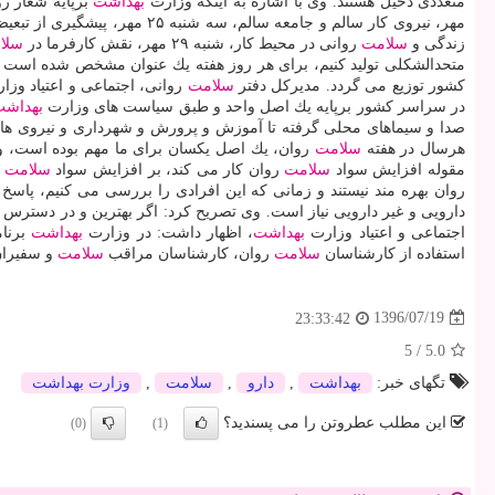
متعددی دخیل هستند. وی با اشاره به اینكه وزارت
بهداشت
برپایه شعار ر
مهر، نیروی كار سالم و جامعه سالم، سه شنبه ۲۵ مهر، پیشگیری از تبعیض و استیگما در محیط كار، چهارشنبه ۲۶ مهر محیط كار دوست دار
زندگی و
سلامت
روانی در محیط كار، شنبه ۲۹ مهر، نقش كارفرما در
سلا
متحدالشكلی تولید كنیم، برای هر روز هفته یك عنوان مشخص شده است و
كشور توزیع می گردد. مدیركل دفتر
سلامت
روانی، اجتماعی و اعتیاد وز
در سراسر كشور برپایه یك اصل واحد و طبق سیاست های وزارت
بهداش
صدا و سیماهای محلی گرفته تا آموزش و پرورش و شهرداری و نیروی های
هرسال در هفته
سلامت
روان، یك اصل یكسان برای ما مهم بوده است، 
مقوله افزایش سواد
سلامت
روان كار می كند، بر افزایش سواد
سلامت
ر
روان بهره مند نیستند و زمانی كه این افرادی را بررسی می كنیم، پاس
دارویی و غیر دارویی نیاز است. وی تصریح كرد: اگر بهترین و در دسترس 
اجتماعی و اعتیاد وزارت
بهداشت
، اظهار داشت: در وزارت
بهداشت
برنا
استفاده از كارشناسان
سلامت
روان، كارشناسان مراقب
سلامت
و سفیرا
1396/07/19
23:33:42
5
/
5.0
تگهای خبر:
بهداشت
,
دارو
,
سلامت
,
وزارت بهداشت
این مطلب عطروتن را می پسندید؟
(0)
(1)