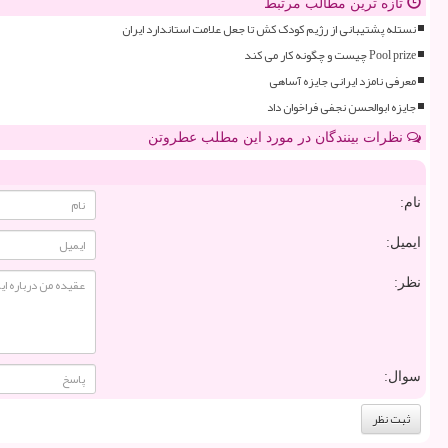
تازه ترین مطالب مرتبط
نستله پشتیبانی از رژیم کودک کش تا جعل علامت استاندارد ایران
Pool prize چیست و چگونه کار می کند
معرفی نامزد ایرانی جایزه آساهی
جایزه ابوالحسن نجفی فراخوان داد
نظرات بینندگان در مورد این مطلب عطروتن
نام:
ایمیل:
نظر:
سوال: