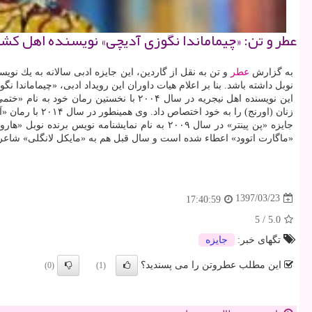
عطر و تن: «چیماماندا نگوزی آدیچی» نویسنده اهل كشور نی
به گزارش
عطر
و تن به نقل از گاردین، این جایزه ادبی سالانه به یك نویس
نوبل داشته باشد. بنا بر اعلام هیات داوران این رویداد ادبی، «چیماماند
زنان (اورنج) را به خود اختصاص داد. وی همینطور در سال ۲۰۱۴ با رمان «آمریكانا» جایزه حلقه منتقدین ادبی آمریكا را به دست آورد و جدیدترین اثر او هم «یك مانیفست فمینیستی در ۱۵ اشاره» نام دارد.
جایزه «پن پینتر» در سال ۲۰۰۹ به نام نمایشنام
«ماگارت اتوود» اعطاء شده است و سال قبل هم به «مایكل لانگلی» شاعر 
1397/03/23
17:40:59
5
/
5.0
تگهای خبر:
جایزه
این مطلب عطروتن را می پسندید؟
(0)
(1)