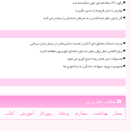
رکورد 10 ساله اهدای خون شکسته شد
عوارض دندان قروچه را جدی بگیرید
گاز رادون خطر مبتلاشدن به سرطان تخمدان را بیشتر می کند
عرضه خدمات مشاوره ای آنلاین تغذیه با شیرمادر در بیمارستان بهرامی
برای کاهش خطر زوال عقل به جای تماشای تلویزیون مطالعه کنید
محصولات غیر مجاز روجا جمع آوری می شود
ممنوعیت ورود حیوانات خانگی به غذاخوری ها
مطالب عطر و تن
بیمار
بهداشت
بیماری
پزشك
رپورتاژ
آموزش
كتاب