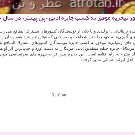
جریه موفق به كسب جایزه ادبی «پن پینتر» در سال ۲۰۱۸ شد.
نده بریتانیایی، ایرلندی و یا یكی از نویسندگان كشورهای مشترك المنافع می رسد 
ا نگوزی آدیچی» به جهت داشتن شجاعت و صراحتی كه «هارولد پینتر» همواره آن را
ه نویس برنده نوبل «هارولد پینتر» به راه افتاده است. این جایزه پیش تر به چهره های
اهل ایرلند شمالی تعلق گرفت.
5116