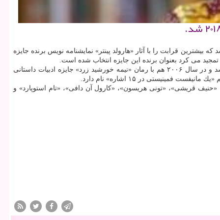
كه بیشترین قرابت را با آثار «هارولد پینتر» نمایشنامه نویس برنده جایزه
 تمجید می كرد بعنوان برنده این جایزه انتخاب شده است.
این نویسنده اهل نیجریه در سال ۲۰۰۴ با نخستین رمان خود به نام «ختمی های ارغوانی» موفق به كسب جایزه نویسندگان كشورهای مشترك المنافع شد و در سال ۲۰۰۶ هم با رمان «نیمه خورشید زرد» جایزه ادبیات داستانی
 سرشناسی چون «حنیف قریشی»، «تونی هریسون»، «كارول آن دافی»، «تام استوپارد» و