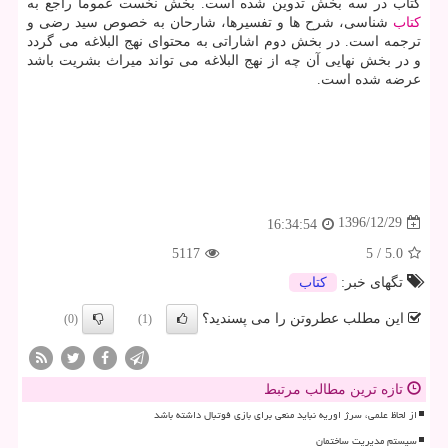
كتاب در سه بخش تدوین شده است. بخش نخست عموما راجع به
كتاب
شناسی، شرح ها و تفسیرها، شارحان به خصوص سید رضی و
ترجمه است. در بخش دوم اشاراتی به محتوای نهج البلاغه می گردد
و در بخش نهایی آن چه از نهج البلاغه می تواند میراث بشریت باشد
عرضه شده است.
1396/12/29
16:34:54
5117
5
/
5.0
تگهای خبر:
كتاب
این مطلب عطروتن را می پسندید؟
(0)
(1)
تازه ترین مطالب مرتبط
از لحاظ علمی، سرژ اوریه نباید منعی برای بازی فوتبال داشته باشد
سیستم مدیریت ساختمان