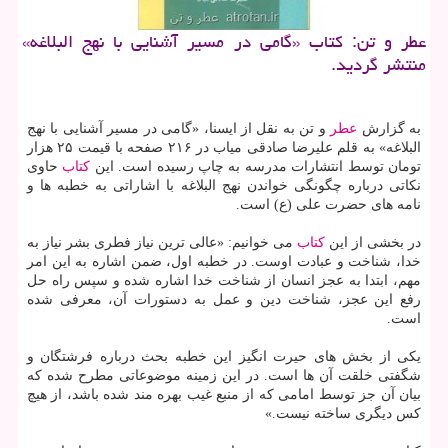
عطر و تن: كتاب «گامی در مسیر آشنایی با نهج البلاغه»
منتشر گردید.
به گزارش
عطر
و تن به نقل از ایسنا، «گامی در مسیر آشنایی با نهج
البلاغه» به قلم علیرضا صادقی میاب در ۲۱۶ صفحه با قیمت ۲۵ هزار
تومان توسط انتشارات مدرسه به چاپ رسیده است. این
كتاب
حاوی
نكاتی درباره چگونگی خواندن نهج البلاغه با اشاراتی به خطبه ها و
نامه های حضرت علی (ع) است.
در بخشی از این
كتاب
می خوانیم: «عالی ترین نیاز فطری بشر نیاز به
خدا، شناخت و عبادت اوست. در خطبه اول، ضمن اشاره به این امر
مهم، ابتدا به عجز انسان از شناخت خدا اشاره شده و سپس راه حل
رفع این عجز، شناخت دین و عمل به دستورات آن، معرفی شده
است.
یكی از بخش های حیرت انگیز این خطبه بحث درباره فرشتگان و
شگفتی خلقت آن ها است. در این زمینه موضوعاتی مطرح شده كه
بیان آن جز توسط امامی كه از منبع غیب بهره مند شده باشد، از هیچ
كس دیگری ساخته نیست.»