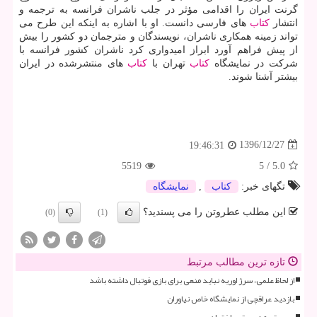
گرنت ایران را اقدامی مؤثر در جلب ناشران فرانسه به ترجمه و
انتشار
كتاب
های فارسی دانست. او با اشاره به اینكه این طرح می
تواند زمینه همكاری ناشران، نویسندگان و مترجمان دو كشور را بیش
از پیش فراهم آورد ابراز امیدواری كرد ناشران كشور فرانسه با
شركت در نمایشگاه
كتاب
تهران با
كتاب
های منتشرشده در ایران
بیشتر آشنا شوند.
1396/12/27
19:46:31
5519
5
/
5.0
تگهای خبر:
كتاب
,
نمایشگاه
این مطلب عطروتن را می پسندید؟
(0)
(1)
تازه ترین مطالب مرتبط
از لحاظ علمی، سرژ اوریه نباید منعی برای بازی فوتبال داشته باشد
بازدید عراقچی از نمایشگاه خاص نیاوران
سیستم مدیریت ساختمان