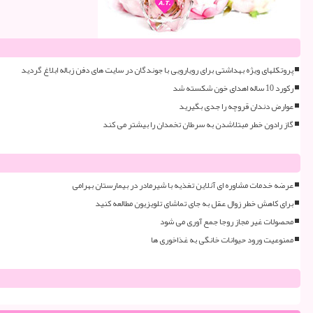
پروتکلهای ویژه بهداشتی برای رویارویی با جوندگان در سایت های دفن زباله ابلاغ گردید
رکورد 10 ساله اهدای خون شکسته شد
عوارض دندان قروچه را جدی بگیرید
گاز رادون خطر مبتلاشدن به سرطان تخمدان را بیشتر می کند
عرضه خدمات مشاوره ای آنلاین تغذیه با شیرمادر در بیمارستان بهرامی
برای کاهش خطر زوال عقل به جای تماشای تلویزیون مطالعه کنید
محصولات غیر مجاز روجا جمع آوری می شود
ممنوعیت ورود حیوانات خانگی به غذاخوری ها