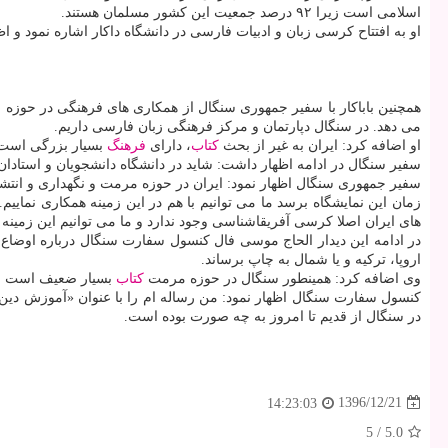
اسلامی است زیرا ۹۲ درصد جمعیت این كشور مسلمان هستند.
او به افتتاح كرسی زبان و ادبیات فارسی در دانشگاه داكار اشاره نمود و اظهار داشت: از سال ۱۳۸۲ زبان فارسی در دانشگاه شیخ آنتاجوپ هم تدریس می گردد و شهر
همچنین باباكار با سفیر جمهوری سنگال از همكاری های فرهنگی در حوزه
می دهد. در سنگال دپارتمان و مركز فرهنگی زبان فارسی داریم.
او اضافه كرد: ایران به غیر از بحث
كتاب
، دارای
فرهنگ
بسیار بزرگی است و
سفیر سنگال در ادامه اظهار داشت: شاید در دانشگاه دانشجویان و استادان 
سفیر جمهوری سنگال اظهار نمود: ایران در حوزه مرمت و نگهداری و انتش
زمان این نمایشگاه برسد ما می توانیم با هم در این زمینه همكاری نماییم
های ایران اصلا كرسی آفریقاشناسی وجود ندارد و ما می توانیم این زمینه را 
در ادامه این دیدار الحاج موسی فال كنسول سفارت سنگال درباره اوضاع
اروپا، تركیه و یا شمال به چاپ برساند.
وی اضافه كرد: همینطور سنگال در حوزه مرمت
كتاب
بسیار ضعیف است و نی
كنسول سفارت سنگال اظهار نمود: من رساله ام را با عنوان «آموزش دی
در سنگال از قدیم تا امروز به چه صورت بوده است.
1396/12/21
14:23:03
5
/
5.0