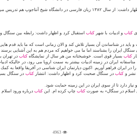
های اصفهان و داكار هم خواهرخوانده هستند.
 ی
كتاب
و ادبیات با شهر
كتاب
استقبال كرد و اظهار داشت: رابطه بین سنگال 
 باید در شناساندن آن بسیار تلاش كند و الان زمانی است كه ما باید قدم های
سنگال ایران را بشناسند اما ما می خواهیم كه مردم هم به این آشنایی برسند 
ار
كتاب
بسیار قوی است. خوشبختانه من هر سال از نمایشگاه
كتاب
در تهران با
. متاسفانه ایران در زمینه ادبیات بیشتر به سمت اروپا می رود، در حالیكه اد
در ایران فراهم آوریم. اكنون دپارتمان ایران شناسی در آفریقا واقعا به كمك ایرا
 نشر و
كتاب
در سنگال صحبت كرد و اظهار داشت: انتشار
كتاب
در سنگال بسیا
از دارد تا از سوی ایران در این زمینه حمایت شود.
ن اسلام در سنگال» به صورت
كتاب
چاپ كرده ام. این
كتاب
درباره ورود اسلام 
4963