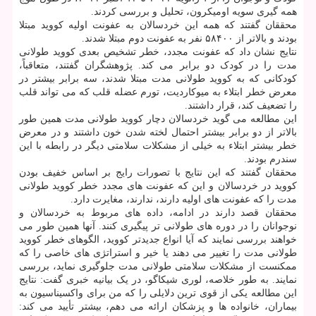
همه گیری سویه اومیکرون، تحلیل و بررسی کردند.
محققان گفتند که همه این خردسالان به عفونت اولیه کووید مبتلا
بودند و بالاتر از ۵۸۴۰۰ نفر به عفونت دوم مبتلا شدند.
نتایج نشان داد که عفونت مجدد، خطر تشخیص بعدی کووید طولانی
مدت را در کودک دو برابر می کند. پژوهشگران گفتند، متعاقباً،
کودکانی که به کووید طولانی مدت مبتلا شدند، سه برابر بیشتر در
معرض خطر ابتلاء به میوکاردیت، تورم عضله قلب که می تواند قلب
را تضعیف کند، قرار داشتند.
این مطالعه می گوید خردسالان دچار کووید طولانی مدت همین طور
بالاتر از دو برابر بیشتر احتمال لخته شدن خون داشتند و در معرض
خطر بیشتر ابتلاء به خیلی از مشکلات سلامتی دیگر در رابطه با این
سندرم بودند.
محققان گفتند که این نتایج با تصورات رایج بر اساس خفیف بودن
کووید در خردسالان و این که عفونت های مجدد خطر کووید طولانی
مدت را که عفونت های اولیه دارند، ندارند، مغایرت دارد.
محققان قصد دارند در ادامه، داده های مربوط به خردسالان و
نوجوانان را در دوره های طولانی تر پیگیری کنند. آنها همین طور می
خواهند بررسی نمایند که آیا انواع جدیدتر کووید، الگوهای خطر کووید
طولانی مدت را تغییر می دهند یا خیر و استراتژی های خاصی را که
ممکنست از مشکلات سلامتی طولانی مدت جلوگیری نماید، بررسی
نمایند. به طور خلاصه، لوری شیکاگو، در یک بیانیه خبری گفت: نتایج
این مطالعه یکی از قوی ترین دلایلی را که من برای واکسیناسیون به
بیماران، خانواده ها و پزشکان ارائه می دهم، بیشتر تأیید می کند: