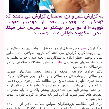
به گزارش عطر و تن، محققان گزارش می دهند که
کودکان و نوجوانان بعد از دومین عفونت
کووید-۱۹، دو برابر بیشتر در معرض خطر مبتلا
شدن به کووید طولانی مدت هستند.
به گزارش
عطر
و تن به نقل از مهر به نقل از هلث دی نیوز، علاوه بر
این، پژوهشگران گزارش می دهند که کووید طولانی مدت بطور
شایان توجهی خطر ابتلاء به میوکاردیت، لخته شدن خون، لطمه به
کلیه ها، ضربان غیرطبیعی
قلب
و سایر مشکلات سلامتی را در
خردسالان بالا می برد.
دکتر «راوی جاوری»، محقق و رییس بخش بیماریهای عفونی
خردسالان در بیمارستان خردسالان رابرت اچ. لوری شیکاگو، در یک
بیانیه خبری اظهار داشت: «نتایج این مطالعه یکی از قوی ترین دلایلی
را که من برای واکسیناسیون به بیماران، خانواده ها و پزشکان ارایه
می دهم، بیشتر تأیید می کند: تزریق بیشتر واکسن ها باید منجر به
عفونت های کمتر شوند که این امر باید منجر به کووید طولانی مدت
کمتر شود.»
برای این مطالعه، پژوهشگران سوابق سلامتی بالاتر از ۴۶۵۰۰۰
کودک و نوجوان را از ۱ ژانویه ۲۰۲۲ تا ۱۲ اکتبر ۲۰۲۳، در طول موج