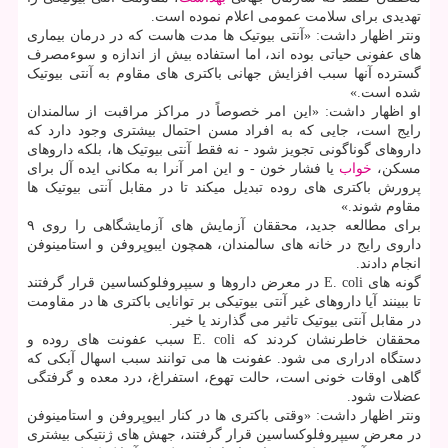
تهدیدی برای سلامت عمومی اعلام نموده است.
ونتر اظهار داشت: «آنتی بیوتیک ها مدت هاست که در درمان بیماری
های عفونی حیاتی بوده اند، اما استفاده بیش از اندازه و سوءمصرف
گسترده آنها سبب افزایش جهانی باکتری های مقاوم به آنتی بیوتیک
شده است.»
او اظهار داشت: «این امر خصوصاً در مراکز مراقبت از سالمندان
رایج است، جایی که به افراد مسن احتمال بیشتری وجود دارد که
داروهای گوناگونی تجویز شود - نه فقط آنتی بیوتیک ها، بلکه داروهای
مسکن،
خواب
یا فشار خون - و این امر آنرا به مکانی ایده آل برای
پرورش باکتری های روده تبدیل میکند تا در مقابل آنتی بیوتیک ها
مقاوم شوند.»
برای مطالعه جدید، محققان آزمایش های آزمایشگاهی را روی ۹
داروی رایج در خانه های سالمندان، همچون ایبوپروفن و استامینوفن
انجام دادند.
گونه های E. coli در معرض داروها و سیپروفلوکساسین قرار گرفتند
تا ببینند آیا داروهای غیر آنتی بیوتیکی بر توانایی باکتری ها در مقاومت
در مقابل آنتی بیوتیک تاثیر می گذارند یا خیر.
محققان خاطرنشان کردند که E. coli سبب عفونت های روده و
دستگاه ادراری می شود. عفونت ها می توانند سبب اسهال آبکی که
گاهی اوقات خونی است، حالت تهوع، استفراغ، درد معده و گرفتگی
عضلات شود.
ونتر اظهار داشت: «وقتی باکتری ها در کنار ایبوپروفن و استامینوفن
در معرض سیپروفلوکساسین قرار گرفتند، جهش های ژنتیکی بیشتری