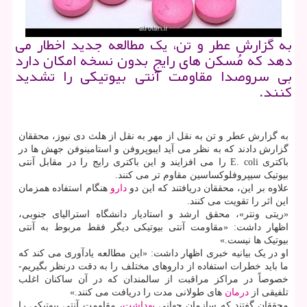
به گزارش عطر و تن، یک مطالعه جدید اخطار می
دهد که مُسکن های رایج بدون نسخه امکان دارد
بی سروصدا مقاومت آنتی بیوتیکی را تشدید
کنند.
به گزارش عطر و تن به نقل از مهر به نقل از هلث دی نیوز، محققان
گزارش دادند که به نظر می آید ایبوپروفن و استامینوفن جهش ها در
باکتری E. coli را می افزایند و این باکتری رایج را در مقابل آنتی
بیوتیک سیپروفلوکساسین مقاوم تر می کنند.
علاوه بر این، محققان دریافتند که این دو
دارو
هنگام استفاده همزمان
این اثر را تقویت می کنند.
«ریتی ونتر»، محقق ارشد و استادیار دانشگاه استرالیای جنوبی،
اظهار داشت: «مقاومت آنتی بیوتیکی دیگر فقط مربوط به آنتی
بیوتیک ها نیست.»
او در یک بیانیه خبری اظهار داشت: «این مطالعه یادآوری می کند که
ما باید خطرات استفاده از داروهای مختلف را به دقت درنظر بگیریم-
خصوصاً در مراکز مراقبت از سالمندان که در آن ساکنان اغلب
تلفیقی از
درمان
های طولانی مدت را دریافت می کنند.»
محققان گفتند که سازمان جهانی
بهداشت
، مقاومت آنتی بیوتیکی را