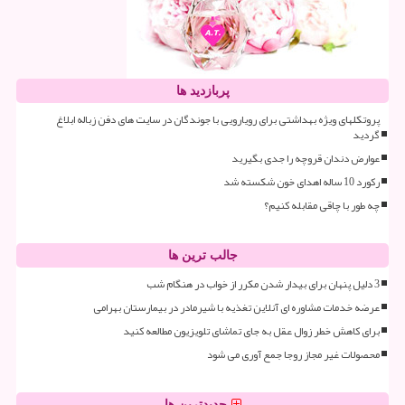
پربازدید ها
پروتکلهای ویژه بهداشتی برای رویارویی با جوندگان در سایت های دفن زباله ابلاغ
گردید
عوارض دندان قروچه را جدی بگیرید
رکورد 10 ساله اهدای خون شکسته شد
چه طور با چاقی مقابله کنیم؟
جالب ترین ها
3 دلیل پنهان برای بیدار شدن مکرر از خواب در هنگام شب
عرضه خدمات مشاوره ای آنلاین تغذیه با شیرمادر در بیمارستان بهرامی
برای کاهش خطر زوال عقل به جای تماشای تلویزیون مطالعه کنید
محصولات غیر مجاز روجا جمع آوری می شود
جدیدترین ها