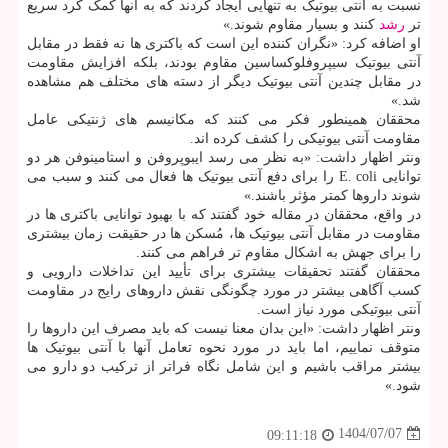
نسبت به آنتی بیوتیک به تنهایی ایجاد کردند که به آنها کمک کرد سریع
تر
رشد
کنند و بسیار مقاوم شوند.»
او اضافه کرد: «نگران کننده این است که باکتری ها نه فقط در مقابل
آنتی بیوتیک سیپروفلوکساسین مقاوم بودند، بلکه افزایش مقاومت
در مقابل چندین آنتی بیوتیک دیگر از دسته های مختلف هم مشاهده
شد.»
محققان همینطور فکر می کنند که مکانیسم های ژنتیکی عامل
مقاومت آنتی بیوتیکی را کشف کرده اند.
ونتر اظهار داشت: «به نظر می رسد ایبوپروفن و استامینوفن هر دو
توانایی E. coli را برای دفع آنتی بیوتیک ها فعال می کنند و سبب می
شوند داروها کمتر مؤثر باشند.»
در واقع، محققان در مقاله خود گفتند که با بهبود توانایی باکتری ها در
مقاومت در مقابل آنتی بیوتیک ها، مُسکن ها در حقیقت زمان بیشتری
را برای جهش به اشکال مقاوم تر فراهم می کنند.
محققان گفتند تحقیقات بیشتری برای تأیید این تداخلات دارویی و
کسب آگاهی بیشتر در مورد چگونگی نقش داروهای رایج در مقاومت
آنتی بیوتیکی مورد نیاز است.
ونتر اظهار داشت: «این بدان معنا نیست که باید مصرف این داروها را
متوقف نماییم، اما باید در مورد نحوه تعامل آنها با آنتی بیوتیک ها
بیشتر مراقب باشیم و این شامل نگاه فراتر از ترکیب دو دارو می
شود.»
1404/07/07
09:11:18