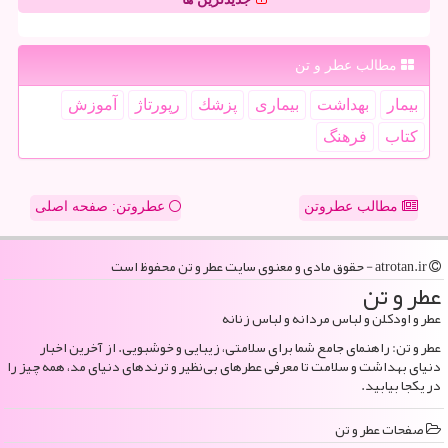
مطالب عطر و تن
بیمار
بهداشت
بیماری
پزشك
رپورتاژ
آموزش
كتاب
فرهنگ
مطالب عطروتن
عطروتن: صفحه اصلی
atrotan.ir - حقوق مادی و معنوی سایت عطر و تن محفوظ است
عطر و تن
عطر و اودکلن و لباس مردانه و لباس زنانه
عطر و تن: راهنمای جامع شما برای سلامتی، زیبایی و خوشبویی. از آخرین اخبار
دنیای بهداشت و سلامت تا معرفی عطرهای بی‌نظیر و ترندهای دنیای مد، همه چیز را
در یکجا بیابید.
صفحات عطر و تن