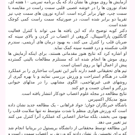
آزمایش ها روی موش ها نشان داد که یک برنامه تمرینی ۱۰ هفته ای،
تعداد نورون ها را در خوشه عصبی قلبی سمت راست در مقایسه با
سمت چپ، چهار برابر کرده است. اندازه نورون های سمت چپ نیز
تقریبا دو برابر شده است، در صورتیکه سمت راست کمی کوچک
شده است.
دکتر کوبه توضیح داد که این یافته ها می تواند با کنترل فعالیت
گانگلیون پارااسپینال، گروهی از اعصاب در گردن و بالای سینه که
ضربان قلب را کنترل می کنند، به بهبود درمان های آریتمی، سندرم
قلب شکسته و درد قفسه سینه کمک نماید.
او اشاره کرد که نتایج هنوز مقدماتی هستند، برای اینکه آزمایش ها
روی موش ها انجام شده اند که مستلزم مطالعات بالینی گسترده
پیش از اعمال آنها بر روی انسان است.
تیم های تحقیقاتی قصد دارند تأثیر این تغییرات ساختاری را بر عملکرد
قلب در هنگام استراحت و ورزش بررسی نمایند و با بهره گیری از
روشهای فنی غیرتهاجمی، الگوی مشابهی را در مدلهای حیوانی
بزرگتر و انسان جست و جو کنند.
نتایج مطالعه در مجله علوم اعصاب خودکار انتشار یافته است.
منبع: مدیکال اکسپرس
باشگاه خبرنگاران جوان؛ جواد فراهانی - یک مطالعه جدید نشان داده
است که ورزش هوازی منظم با شدت متوسط ​​نه تنها سلامت قلب را
بهبود می بخشد، بلکه ساختار اعصابی که عملکرد آنرا کنترل می کنند
نیز تغییر می دهد.
این مطالعه توسط محققانی از دانشگاه بریستول در بریتانیا انجام شد
که برای نخستین بار نشان دادند که ورزش بر اعصاب سمت راست و