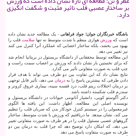
عطر و تن: مطالعه ای تازه نشان داده است که ورزش
بر ساختار عصبی قلب تاثیر مثبت و شگفت انگیزی
دارد.
باشگاه خبرنگاران جوان؛ جواد فراهانی
- یک مطالعه جدید نشان داده
است که
ورزش
هوازی منظم با شدت متوسط ​​نه تنها
سلامت
قلب را
بهبود می بخشد، بلکه ساختار اعصابی که عملکرد آنرا کنترل می کنند
نیز تغییر می دهد.
این مطالعه توسط محققانی از دانشگاه بریستول در بریتانیا انجام شد
که برای نخستین بار نشان دادند که ورزش بر اعصاب سمت راست و
چپ قلب به صورت متفاوتی تأثیر می گذارد.
نتایج نشان داد که این تفاوت بین دو طرف می تواند با هدف قرار
دادن طرفی که بیشترین پاسخ را به
درمان
می دهد، تأثیر قابل توجهی
بر درمان اختلالات ریتم قلب، درد قفسه سینه، بیماری عروق کرونر و
سندرم قلب شکسته داشته باشد.
دکتر آگوستو کوپی، دانشیار آناتومی حیوانات در دانشگاه بریستول و
نویسنده اصلی این مطالعه، اظهار داشت: این یافته ها الگوی
غیرمعمولی را در سیستم کنترل خودکار بدن که ضربان قلب را تنظیم
می کند، نشان میدهد. ما دریافتیم که ورزش با شدت متوسط، ساختار
گروههای عصبی مسئول قلب را در هر طرف به صورت متفاوتی تغییر
می دهد، که امکان دارد توضیح دهد که چرا قلب به درمان بین دو
طرف به صورت متفاوت پاسخ می دهد.