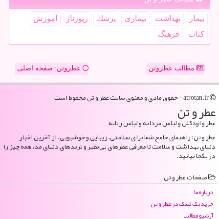
بیمار
بهداشت
بیماری
پزشك
رپورتاژ
آموزش
كتاب
فرهنگ
مطالب عطروتن
عطروتن: صفحه اصلی
atrotan.ir - حقوق مادی و معنوی سایت عطر و تن محفوظ است
عطر و تن
عطر و اودکلن و لباس مردانه و لباس زنانه
عطر و تن: راهنمای جامع شما برای سلامتی، زیبایی و خوشبویی. از آخرین اخبار
دنیای بهداشت و سلامت تا معرفی عطرهای بی‌نظیر و ترندهای دنیای مد، همه چیز را
در یکجا بیابید.
صفحات عطر و تن
درباره ما
خرید بک لینک در عطر و تن
آرشیو مطالب