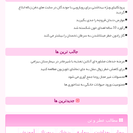
پروتکلهای ویژه بهداشتی برای رویارویی با جوندگان در سایت های دفن زباله ابلاغ
گردید
عوارض دندان قروچه را جدی بگیرید
رکورد 10 ساله اهدای خون شکسته شد
گاز رادون خطر مبتلاشدن به سرطان تخمدان را بیشتر می کند
جالب ترین ها
عرضه خدمات مشاوره ای آنلاین تغذیه با شیرمادر در بیمارستان بهرامی
برای کاهش خطر زوال عقل به جای تماشای تلویزیون مطالعه کنید
محصولات غیر مجاز روجا جمع آوری می شود
ممنوعیت ورود حیوانات خانگی به غذاخوری ها
جدیدترین ها
مطالب عطر و تن
بیمار
بهداشت
بیماری
پزشك
رپورتاژ
آموزش