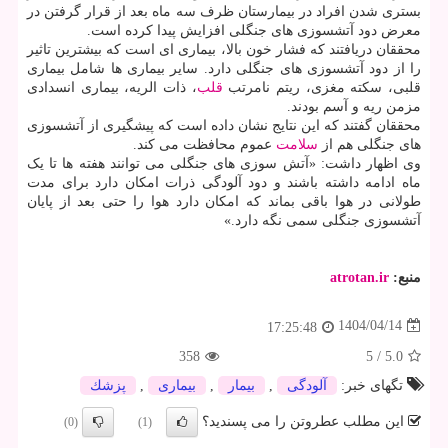
بستری شدن افراد در بیمارستان ظرف سه ماه بعد از قرار گرفتن در
معرض دود آتشسوزی های جنگلی افزایش پیدا کرده است.
محققان دریافتند که فشار خون بالا، بیماری ای است که بیشترین تاثیر
را از دود آتشسوزی های جنگلی دارد. سایر بیماری ها شامل بیماری
قلبی، سکته مغزی، ریتم نامرتب
قلب
، ذات الریه، بیماری انسدادی
مزمن ریه و آسم بودند.
محققان گفتند که این نتایج نشان داده است که پیشگیری از آتشسوزی
های جنگلی هم از
سلامت
عموم محافظت می کند.
وی اظهار داشت: «آتش سوزی های جنگلی می توانند هفته ها تا یک
ماه ادامه داشته باشند و دود آلودگی ذرات امکان دارد برای مدت
طولانی در هوا باقی بماند که امکان دارد هوا را حتی بعد از پایان
آتشسوزی جنگلی سمی نگه دارد.»
منبع:
atrotan.ir
1404/04/14
17:25:48
358
5
/
5.0
تگهای خبر:
آلودگی
,
بیمار
,
بیماری
,
پزشك
این مطلب عطروتن را می پسندید؟
(0)
(1)