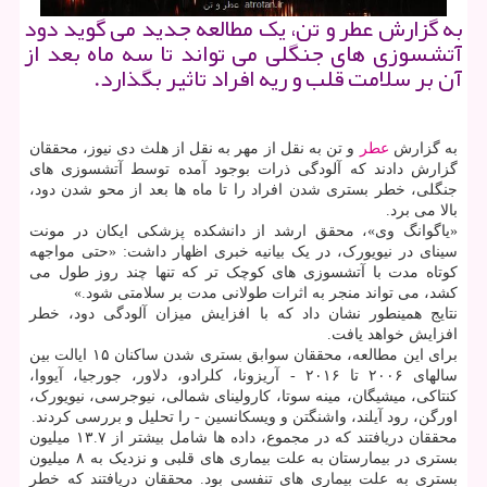
به گزارش عطر و تن، یک مطالعه جدید می گوید دود
آتشسوزی های جنگلی می تواند تا سه ماه بعد از
آن بر سلامت قلب و ریه افراد تاثیر بگذارد.
به گزارش
عطر
و تن به نقل از مهر به نقل از هلث دی نیوز، محققان
گزارش دادند که آلودگی ذرات بوجود آمده توسط آتشسوزی های
جنگلی، خطر بستری شدن افراد را تا ماه ها بعد از محو شدن دود،
بالا می برد.
«یاگوانگ وی»، محقق ارشد از دانشکده پزشکی ایکان در مونت
سینای در نیویورک، در یک بیانیه خبری اظهار داشت: «حتی مواجهه
کوتاه مدت با آتشسوزی های کوچک تر که تنها چند روز طول می
کشد، می تواند منجر به اثرات طولانی مدت بر سلامتی شود.»
نتایج همینطور نشان داد که با افزایش میزان آلودگی دود، خطر
افزایش خواهد یافت.
برای این مطالعه، محققان سوابق بستری شدن ساکنان ۱۵ ایالت بین
سالهای ۲۰۰۶ تا ۲۰۱۶ - آریزونا، کلرادو، دلاور، جورجیا، آیووا،
کنتاکی، میشیگان، مینه سوتا، کارولینای شمالی، نیوجرسی، نیویورک،
اورگن، رود آیلند، واشنگتن و ویسکانسین - را تحلیل و بررسی کردند.
محققان دریافتند که در مجموع، داده ها شامل بیشتر از ۱۳.۷ میلیون
بستری در بیمارستان به علت بیماری های قلبی و نزدیک به ۸ میلیون
بستری به علت بیماری های تنفسی بود. محققان دریافتند که خطر