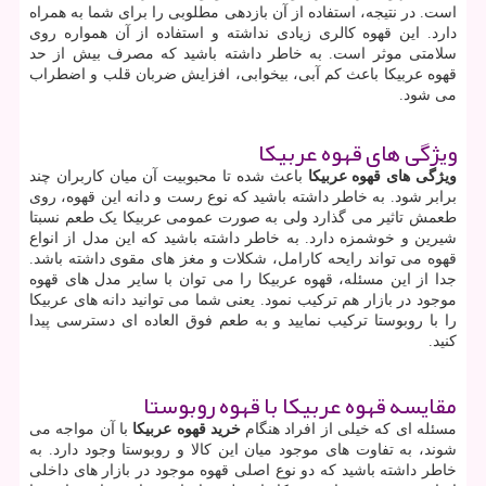
است. در نتیجه، استفاده از آن بازدهی مطلوبی را برای شما به همراه
دارد. این قهوه کالری زیادی نداشته و استفاده از آن همواره روی
سلامتی موثر است. به خاطر داشته باشید که مصرف بیش از حد
قهوه عربیکا باعث کم آبی، بیخوابی، افزایش ضربان قلب و اضطراب
می شود.
ویژگی های قهوه عربیکا
ویژگی های قهوه عربیکا
باعث شده تا محبوبیت آن میان کاربران چند
برابر شود. به خاطر داشته باشید که نوع رست و دانه این قهوه، روی
طعمش تاثیر می گذارد ولی به صورت عمومی عربیکا یک طعم نسبتا
شیرین و خوشمزه دارد. به خاطر داشته باشید که این مدل از انواع
قهوه می تواند رایحه کارامل، شکلات و مغز های مقوی داشته باشد.
جدا از این مسئله، قهوه عربیکا را می توان با سایر مدل های قهوه
موجود در بازار هم ترکیب نمود. یعنی شما می توانید دانه های عربیکا
را با روبوستا ترکیب نمایید و به طعم فوق العاده ای دسترسی پیدا
کنید.
مقایسه قهوه عربیکا با قهوه روبوستا
مسئله ای که خیلی از افراد هنگام
خرید قهوه عربیکا
با آن مواجه می
شوند، به تفاوت های موجود میان این کالا و روبوستا وجود دارد. به
خاطر داشته باشید که دو نوع اصلی قهوه موجود در بازار های داخلی