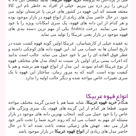
ارزش را زیر ذره بین ببریم. خیلی از افراد به خاطر نام این کالا
معتقد هستند که این قهوه در کشور های عربی یا عربستان تولید می
شود. در حال حاضر مدل های زیادی از انواع قهوه در بازار موجود بوده
و هر کدام از این دانه های قهوه، یک سری امکانات ویژه را با خود
حمل می نمایند. درخت
Arabica
یکی از مهم ترین دسته بندی های
قهوه موجود در بازار یعنی عربیکا را تولید می نماید.
به عقیده خیلی از کارشناسان، عربیکا اولین گونه قهوه کشت شده در
تاریخ انسان ها به حساب می آید. این قهوه دانه های کوچکی داشته و
عطر فوق العاده ای را نیز با خود حمل می نماید. جالب است بدانید
که اعراب یمنی برای اولین بار نسبت به ایجاد مدل های مختلف قهوه
از نوع عربیکا اقدام نمودند. این مدل از انواع قهوه هم برشته و هم با
کیفیت بوده است. البته که به مرور زمان، ساختار این قهوه با یک
سری تغییرات خاص مواجه شده و دیگر حالت اولیه را ندارد.
انواع قهوه عربیکا
هنگام
خرید قهوه عربیکا
، شاید شما هم با چندین گزینه مختلف مواجه
شوید. قطعا هر کدام از این گزینه های قهوه، یک سری ویژگی های
خاص را با خود حمل می کنند. انتخاب بهترین دانه های موجود در بازار
مسئله ای مهم به حساب می آید که روند خرید شما را تحت تاثیر خود
قرار می دهد. جهش های ژنتیکی متعدد باعث شده اند تا در حال
حاضر مدل های زیادی از
انواع قهوه عربیکا
در بازار موجود باشد.