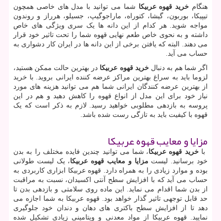
هنگام
خرید قهوه عربیکا
شما می توانید با مدل های خاصی همچون
تیپیکا، بوربون، گیشا، کتوراه، ماراجوگیپ، جسیلو، هرراز و روندون
مواجه شوید. هر کدام از این دانه ها یک سری ویژگی های خاص
داشته و به نحوی خاص طعم نهایی قهوه شما را تحت تاثیر خود قرار
می دهند. البته که یافتن برخی از این دانه ها در ایران کار دشواری به
حساب می آید.
اگر شما هم به دنبال
خرید قهوه عربیکا
در بهترین حالت ممکن هستید،
لزوما باید به سراغ بهترین مراکز عرضه کننده ایرانی بروید. با خرید
از بهترین عرضه کنندگان ایرانی شما هم می توانید هزینه های مورد
نیاز خود برای این مدل از انواع قهوه را کاهش دهید و هم در این
پروسه به بازدهی مطلوبی خواهید رسید. لازم به ذکر است که یک
قهوه با کیفیت باید به تازگی رست شده باشد.
مزایا و معایب قهوه عربیکا
با
خرید قهوه عربیکا
، شما می توانید چندین فایده مختلف را به بدن
خود برسانید. لیست
مزایا و معایب قهوه عربیکا
، یک لیست طولانی
بوده و موارد زیادی را به همراه دارد. قهوه عربیکا ابزاری کاربردی به
حساب می آید که با افزایش سطح آنتی اکسیدان، نسبت به مراقبت
از بدن شما اقدام می نماید. این ماده روی سلامتی و بازدهی بدن تا
حد قابل توجهی تاثیر گذار خواهد بود. قهوه عربیکا به شما اجازه می
دهد تا از افزایش سطح باکتری های دهان و دندان خود جلوگیری
نمایید. قهوه عربیکا از مواد معدنی و ویتامینی زیادی تشکیل شده