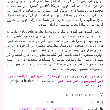
ایران یعنی روبوستا و عربیکا، از نظر ساختاری تفاوت های زیادی را
در خود جای داده اند. قهوه عربیکا کافئین کمتری در مقایسه با
محصولات روبوستا دارد. عربیکا کمی شیرین تر و ساده تر است. این
در حالی است که روبوستا تلخ بوده و استفاده از آن برای همه افراد
نتایج مطلوبی را به همراه ندارد. اگر شما به تازگی قهوه را شروع
کرده اید، عربیکا انتخاب مناسبی برایتان است.
از نظر کشت هم قهوه عربیکا با روبوستا تفاوت های زیادی دارد. به
عنوان مثال، قهوه عربیکا در برابر بیماری های مختلف گیاهی اصلا
مقاوم نبوده و به راحتی خراب می شود. این در حالی است که قهوه
های ویژه ای همچون روبوستا، مقاومت بیشتری را از خود در برابر
بیماری قرار می دهند. برای کاشت و برداشت قهوه عربیکا، شما باید
مهارت بیشتری داشته باشید. این گیاه به منابع زیادی نیاز داشته و اگر
شما در تامین آنها ناموفق بمانید، با مشکلات متعددی در این زمینه
مواجه خواهید شد. در کل عربیکا خیلی محبوب تر و پر فروش تر از
محصولاتی همچون روبوستا می باشد.
برای
خرید قهوه فوری
،
خرید قهوه ترک
،
خرید قهوه فرانسه
،
خرید
قهوه اسپرسو
و
پخش عمده قهوه
به سایت
https://jamasbcoffee.com
/
مراجعه کنید .
1403/03/19
18:21:14
760
5
/
5.0
تگهای خبر:
رپورتاژ
,
بیماری
,
خواب
,
رایحه