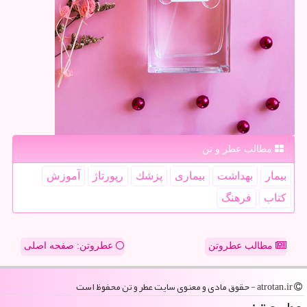
مطالب عطر و تن
بیمار
بهداشت
بیماری
پزشك
رپورتاژ
آموزش
كتاب
فرهنگ
مطالب عطروتن
عطروتن: صفحه اصلی
atrotan.ir - حقوق مادی و معنوی سایت عطر و تن محفوظ است