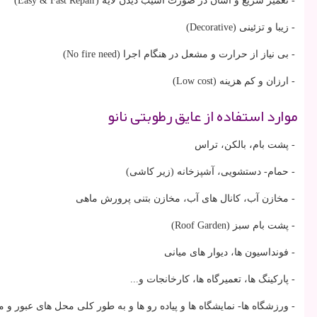
- تعمیر سریع و آسان در صورت آسیب دیدن لایه (Easy & Fast Repair)
- زیبا و تزئینی (Decorative)
- بی نیاز از حرارت و مشعل در هنگام اجرا (No fire need)
- ارزان و کم هزینه (Low cost)
موارد استفاده از عایق رطوبتی نانو
- پشت بام، بالکن، تراس
- حمام- دستشویی، آشپزخانه (زیر کاشی)
- مخازن آب، کانال های آب، مخازن بتنی پرورش ماهی
- پشت بام سبز (Roof Garden)
- فونداسیون ها، دیوار های میانی
- پارکینگ ها، تعمیرگاه ها، کارخانجات و...
- ورزشگاه ها- نمایشگاه ها و پیاده رو ها و به طور کلی محل های عبور و م