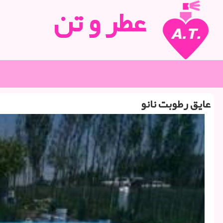
عطر و تن
عایق رطوبت نانو