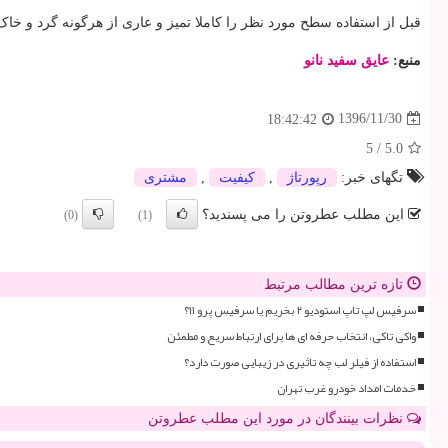
قبل از استفاده سطح مورد نظر را کاملا تمیز و عاری از هرگونه گرد و خاک
منبع:
عایق سفید نانو
1396/11/30
18:42:42
5
/
5.0
تگهای خبر:
رپورتاژ
,
كیفیت
,
مشتری
این مطلب عطروتن را می پسندید؟
(0)
(1)
تازه ترین مطالب مرتبط
سرفیس لپ تاپ استودیو ۲ بخریم یا سرفیس پرو ۱۱؟
واکی تاکی، انتخاب حرفه ای ها برای ارتباط سریع و مطمئن
استفاده از فیلر لب چه تاثیری در زیبایی صورت دارد؟
خدمات امداد خودرو غرب تهران
نظرات بینندگان در مورد این مطلب عطروتن