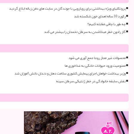
پروتکلهای ویژه بهداشتی برای رویارویی با جوندگان در سایت های دفن زباله ابلاغ گردید
رکورد 10 ساله اهدای خون شکسته شد
چه طور با چاقی مقابله کنیم؟
گاز رادون خطر مبتلاشدن به سرطان تخمدان را بیشتر می کند
محصولات غیر مجاز روجا جمع آوری می شود
ممنوعیت ورود حیوانات خانگی به غذاخوری ها
وزیر بهداشت خواهان اجرای پیمایش کشوری سلامت دهان و دندان دانش آموزان شد
نقش سابقه خانوادگی در خطر ژنتیکی سرطان سینه