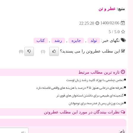
منبع:
عطر و تن
1400/02/06
22:25:20
5
/
5.0
تگهای خبر:
تولد
,
جایزه
,
رشد
,
كتاب
این مطلب عطروتن را می پسندید؟
(0)
(1)
تازه ترین مطالب مرتبط
تماس چشمی با نوزاد کلید رشد زبان اوست
تعرفه های درمانی هنوز ۴۵ درصد با هزینه های واقعی فاصله دارد
گنجینه ای طبیعی برای داشتن استخوان های قوی تر
مزیت ورزش پس از مدرسه برای نوجوانان
نظرات بینندگان در مورد این مطلب عطروتن
نام: