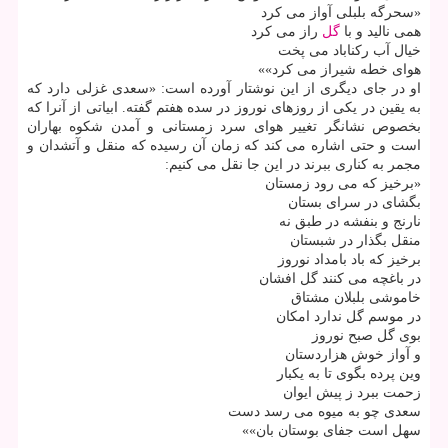
«سحرگه بلبلی آواز می کرد
همی نالید و با
گل
راز می کرد
خیال آب رکناباد می پخت
هوای خطه شیراز می کرد»»
او در جای دیگری از این نوشتار آورده است: «سعدی غزلی دارد که
به یقین در یکی از روزهای نوروز در سده هفتم گفته. ابیاتی از آنرا که
بخصوص نشانگر تغییر هوای سرد زمستانی و آمدن شکوه بهاران
است و حتی اشاره می کند که زمان آن رسیده که منقل و آتشدان و
مجمر به کناری ببرند در این جا نقل می کنیم:
«برخیز که می رود زمستان
بگشای در سرای بستان
نارنج و بنفشه در طبق نه
منقل بگذار در شبستان
برخیز که باد بامداد نوروز
در باغچه می کنند گل افشان
خاموشی بلبلان مشتاق
در موسم گل ندارد امکان
بوی گل صبح نوروز
و آواز خوش هزاردستان
وین پرده بگوی تا به یکبار
زحمت ببرد ز پیش ایوان
سعدی چو به میوه می رسد دست
سهل است جفای بوستان بان»»