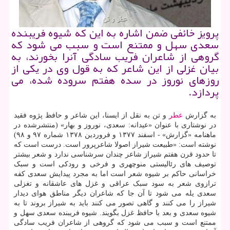
پرویز خائفی ضمن اشاره به این که شیوه فریبنده
سعدی سهل و ممتنع است و سبب می شود که
گروهی از شاعران فریب سادگی آنرا بخورند، به
بیان غزلی از این شاعر که به قول وی در یکی از
روزهای نوروز در سده هفتم سروده شده، می
پردازد.
به گزارش
عطر
و تن به نقل از ایسنا، این شاعر و حافظ پژوه فقید
در نوشتاری با عنوان «عیدانه: سعدی، نوروز و بهار» (منتشرشده در
ماهنامه «گزارش» - اسفند ۱۳۷۷ و فروردین ۱۳۷۸ شماره ۹۷ و ۹۸)
نوشته است: «طبیعت شیراز اصولا شاعرپرور است. درست است که
تا حدود قرن هفتم شیراز شاعر چندان سرشناسی ندارد و شعر بیشتر
توصیف های رئالیستی منوچهری و فرخی و رودکی است و سبک
خراسانی حاکم بر شیوه شعر است اما به مجرد پیدایش سعدی کفه
ترازوی شعر به سود سبک عراقی و غزل های عاشقانه و تغزلی
سعدی یله می شود تا آن جا که شاعران دیگر مناطق هوای دیدار
شیراز را می کنند و گاهی تصور می کنند باید به شیراز بروند تا به
شیوه سعدی و بعد با حافظ غزل بگویند. شیوه فریبنده سعدی سهل و
ممتنع است و سبب می شود که گروهی از شاعران فریب سادگی