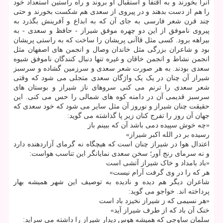
آنرا بخورند و به اقتفا و استقبال او بروند و راه راستین استعداد خود
را هم از دست بدهند و در پیروی از سعدی هم شکست بخورند و حتی
چند قرن شعر فارسی به جای آن که به ابداع و آفرینش بگذرد به
پیروی ناموفق از این دو چهره موفق شیراز - حافظ و سعدی - به
بیراهه برود. کسی مثل قاآنی پریشان را ساخت که به راستی پریشان
بود و شاعران بزرگی مثل خاندان وصال و انجمن های اصفهان مثل
انجمن نشاط و انجمن خاقان و غیره تنها دنبال کنندگان ناموفق شیوه
سعدی بودند. به هر صورت شعر سعدی و سرزمین گشاده و سرسبز
شیراز آن چنان در یک یک واژگان سعدی متجلی می شود که وقتی
شعر سعدی را ترنم می کنی سروهای ناز شیراز و بوستان های
سرسبز قدیمی آن در دامنه کوه های شمالی را حس می کنی. این
حقیقت چنان شیراز و نوروز آن مثل سایر می شود که خود سعدی که
جهان آن روز را تفرج کنان زیر پا گذاشته می گوید:
«چه خوش سپیده دمی باشد آن که ببینم باز
رسیده بر در الله اکبر شیراز»
اعتدال هوا در شیراز چنان است که هیچگاه نه گرمای آزاردهنده دارد
و نه سرمای رنج آور؛ سخن سعدی نمایانگر این تناسب هواست:
«باد بامداد و خاک شیراز آتشی است
هر که را در وی گرفت آرام نیست»
شاعران دیگر هم دیده و نادیده به توصیف این شهر همیشه بهار
پرداخته اند. خواجو می گوید:
«هر نسیمی که ز شیراز نخیزد باد است
خنک آن باد که از طرف شیراز آید»
سلمان ساوجی که همیشه هوس دیدار شیراز را داشته می سراید: