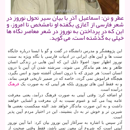
عطر و تن: اسماعیل آذر با بیان سیر تحول نوروز در
شعر فارسی از آغازی بگفته او نامشخص تا امروز، و
این که در پرداختن به نوروز در شعر معاصر نگاه ها
خیلی به گذشته است، می گوید.
این پژوهشگر و مدرس دانشگاه در گفت و گو با ایسنا درباره جایگاه
سنت ها و آیین های ایرانی در ادبیات فارسی با نگاه ویژه به سنت
نوروز اظهار نمود: اصولا دلیل این که آیین هایی در زندگی انسان
ظاهر و بعد هم ماندگار می شوند، سرشته شدن آن آیین با درون
انسان است؛ هر چیزی که با درون انسان آغشته شود و انس بگیرد،
هیچگاه فراموش نمی گردد، خاصه که در ضمیر تاریخی قومی بماند،
و نه فقط آیین های نوروزی بلکه هر آیینی که به صورت یک
فرهنگ
درآمده است.
او اضافه کرد: وقتی آیینی به صورت فرهنگ درآمد، یعنی معرفت
عامه پیدا می کند و عموم نسبت به آن معرفت و آشنایی خواهند
داشت و به این صورت ماندگار خواهد شد. البته ممکنست بعضی ها
شیرین تر و خوش تر به دل بنشینند، این در اختیار مردم آیین پذیر
است.
آذر سپس با اشاره به سرآغاز آیین نوروز بیان کرد: اما آیین نوروز
آیینی است که شروع آن معین نمی باشد، فقط وقتی صحبت از