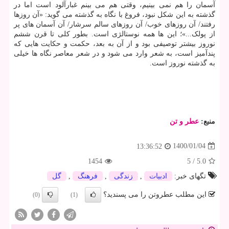
آسمان را هم نمی بینیم، وقتی هم می بینم غبارآلود است اما در
گذشته به این شکل نبود، فروغ با نگاه به گذشته می گوید: «آن روزها
رفتند/ آن روزهای خوب/ آن روزهای سالم سرشار/ آن آسمان های پر
از پولک...»؛ این ها همه نوستالژی است. بطور کلی تا قرن ششم
نوروز بیشتر توصیفی بود و از آن به بعد، حکمت و حکایت هایی که
پندآمیز است، به شعر وارد می شود و در شعر معاصر نگاه ها خیلی
به گذشته نوروز است.
منبع:
عطر و تن
1400/01/04
13:36:52
1454
5
/
5.0
تگهای خبر:
ادبیات
,
زندگی
,
فرهنگ
,
گل
این مطلب عطروتن را می پسندید؟
(0)
(1)