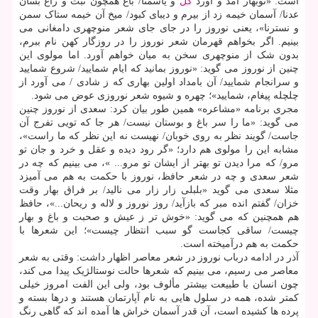
است: «نوبهار آمد و آورد
گل
و یاسمنا/ باغ همچون تبت و راغ بسان
عدنا/ آسمان خیمه زد از بیرم و دیبای کبود/ میخ آن خیمه ستاک سمن
و نسترنا»، یعنی نوروز را در جای جای شعر منوچهری دامغانی می
بینیم. اگر بخواهم قهرمان شعر نوروز را در روزگار کهن نام ببرم،
بدون شک از منوچهری سخن به میان خواهم آورد. اما مولوی این
چنین از نوروز می گوید: «نوروز بمانید که ایام شمایید/ شروع شمایید
و سرانجام شمایید/ آن بامداد اولین بهاری که ز شادی / می آورد از
چلچله پیغام، شمایید»؛ چهره و شیوه شعر نوروزی عوض می شود.
مجری برنامه «مشاعره» همین طور بیان کرد: سعدی از نوروز چنین
می گوید: «ما را سر باغ و بوستان نیست/ هر جا که تویی تفرج آن
جاست/ گویند نظر به روی خوبان/ نهیست نه این نظر که ما راست»،
مشابه این را مولوی هم دارد؛ «گر رود دیده و عقل و خرد و جان تو
مرو/ که مرا دیدن تو بهتر از ایشان تو مرو... »، می بینیم که چه در
شعر سعدی و چه در شعر حافظ، نوروز با حکمت به هم می آمیزد
مثلا سعدی می گوید «بلبلی زار زار می نالید/ بر فراق بهار وقت
خزان/ گفتم انده مبر که بازآید/ روز نوروز و لاله و ریحان...»، حافظ
هم همچنین که می گوید: «خوش تر ز عیش و صحبت و باغ و بهار
چیست/ ساقی کجاست گو سبب انتظار چیست»؛ این شعرها با
حکمت به هم درآمیخته است.
آذر در ادامه درباب نوروز در شعر معاصر اظهار داشت: وقتی به شعر
معاصر می رسیم، می بینیم که شعرها حالت نوستالژیک پیدا می کند،
چون انسان با طبیعت بیشتر مألوف بود، ولی این الفت امروز خیلی
کمتر شده، همه در سلول هایی به نام آپارتمان هستند و درها بسته و
پرده ها کشیده است، آن قدر آسمان خراش ها آمده اند که گاهی رنگ