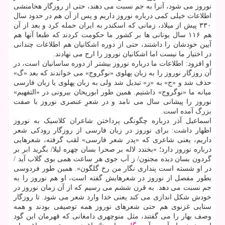
نوروز می شود، آنرا به جم نسبت می دهند، حتی از روزگار هخامنشی
اطلاعات خیلی کمی درباره نوروز داریم و پس از آن هم در حدود سال
۳۳۰ پیش از میلاد، زمانی که اسکندر به ایران حمله کرد و بعد از آن
هم ۱۱۶ سال یونانی ها بر کشور ما حکومت کردند که طبعا آنها هم
آیین خودشان را داشتند، حتی از دوره اشکانیان هم اطلاعات چندانی
در اختیار ما نیست اما اشکانیان نوروز را ارج می نهادند.
او افزود: اطلاعات ما درباره نوروز بیشتر از دوره ساسانیان است، در
آن روزگار نوروز را به زبان پهلوی «نوگروج» می خواندند که بعد «گ»
حذف شد و «ج» به «ز» تبدیل شد ولی به زبان پهلوی یا زبان فارسی
میانه ما «نوگروج» داشتیم. همین طور ابوریحان بیرونی در «التفهیم»
نوروز را پیشانی سال می نامد و در شعرِ عنصری نوروز با صفت
بزرگ آمده است.
اسماعیل آذر درباره چگونگی پرداختن شاعران کلاسیک به نوروز
اظهار داشت: برای نوروز در زبان فارسی از روزگار رودکی شعر
داریم، یعنی شاعری که «پدر شعر فارسی» لقب گرفته، شعرهایی
درباره نوروز دارد؛ «بخندد لاله بر صحرا بسان چهره لیلا/ بگرید ابر بر
گردون بسان دیده مجنون/ ز آب جوی هر ساعت همی بوی گلاب آید /
در او شسته است پنداری نگار من رخ گلگون». همین طور فردوسی
بطور مفصل از نوروز در شعرهایش گفته است، او هم نوروز را به
جم نسبت می دهد. به قرن ششم می رسیم که از آن زمان نوروز در
خودش شکل اندازی می کند یعنی خدا وارد شعر می شود. تا روزگار
سنایی غزنوی هم حتی شعرهای نوروز همه توصیفی بودند و همه
وصف بهار را می گفتند، مثل منوچهری دامغانی که قهرمان این گود