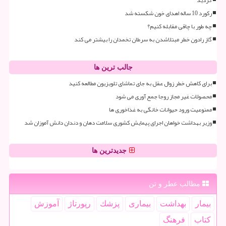
رکورد 10 ساله اهدای خون شکسته شد
چه طور با چاقی مقابله کنیم؟
گاز رادون خطر مبتلاشدن به سرطان تخمدان را بیشتر می کند
جالب ترین ها
برای کاهش خطر زوال عقل به جای تماشای تلویزیون مطالعه کنید
محصولات غیر مجاز روجا جمع آوری می شود
ممنوعیت ورود حیوانات خانگی به غذاخوری ها
وزیر بهداشت خواهان اجرای پیمایش کشوری سلامت دهان و دندان دانش آموزان شد
جدیدترین ها
مطالب عطر و تن
بیمار
بهداشت
بیماری
پزشك
رپورتاژ
آموزش
كتاب
فرهنگ