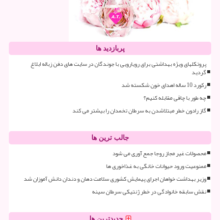
پربازدید ها
پروتکلهای ویژه بهداشتی برای رویارویی با جوندگان در سایت های دفن زباله ابلاغ
گردید
رکورد 10 ساله اهدای خون شکسته شد
چه طور با چاقی مقابله کنیم؟
گاز رادون خطر مبتلاشدن به سرطان تخمدان را بیشتر می کند
جالب ترین ها
محصولات غیر مجاز روجا جمع آوری می شود
ممنوعیت ورود حیوانات خانگی به غذاخوری ها
وزیر بهداشت خواهان اجرای پیمایش کشوری سلامت دهان و دندان دانش آموزان شد
نقش سابقه خانوادگی در خطر ژنتیکی سرطان سینه
جدیدترین ها