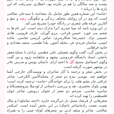
بیست و سه سالگی را هم پر نکرده بود، انتظاری نمی رفت که این
بازی ها را دریابد.»
«چامه» این شماره همین طور شامل یک مصاحبه با سیدعلی صالحی
است که وی در آن زوایای مختلف زندگی و چگونگی
رشد
و نموّ و
آغازین جرقه های شعری در زادگاه خودرا تشریح می کند.
در این ویژه نامه که مینا حیدری آنرا تدارک دیده است، این نام ها به
چشم می خورد: حسین فرخی، برزو گوران، عارف قزوینی، هادی
حسینی نژاد، حمیدرضا شکارسری، عباس کریمی عباسی، مائده
امینی، ساسان فریدی فر، محمّد آشور، یلدا طبسی، سعید مقدادی و
حانیه فراهانی.
در بخش گپ، گفت وگوی تفصیلی علی عظیمی نژادان با محمّدجعفر
یاحقی، استاد دانشگاه فردوسی مشهد و شاهنامه پژوه و نیز گفت
وگوی اسماعیل مسیح
گل
با احمد آرام، داستان نویس و مدرس تئاتر
در بوشهر صورت گرفته است.
در بخش شعر و ترجمه با آثار شاعران و نویسندگان خارجی آشنا
خواهیم شد. موسی بیدج دو شعر از محمّدالأمین الکرخی، شاعر
عراقی تبار مقیم هلند را برای خوانندگان «چامه» ترجمه کرده است؛
بهمن بلوک نخجیری، نقد و بررسی داستانی از لودمیلا پتروشفسکایا و
سامره عباسی، مترجم دو شعر از نَجوان درویش، شاعر جوان
فلسطینی را تهیه کرده اند.
شعرهایی از فرشاد سنبل دل (برگزیده جایزه «احمد شاملو») و ملک
نعمت نعمت زاده(شاعر تاجیک) در این بخش آمده است. اسکندر
صالحی، شاعر و منتقد ادبی نیز شعرهای کوتاه چینی را به همراه