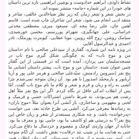
نشاط داودی، ابراهیم خدادوست و نوشین ابراهیمی تازه ترین داستان
های خودرا در این شماره «چامه» منتشر نموده اند.
در بخش شعر و شعر زمان که زیر نظر ضیاءالدین خالقی، شاعر و
منتقد ادبی انجام می شود، شعر این شاعران چاپ شده است: قاسم
آهنین جان، علی رضا پنجه ای، مسعود میری، مصطفی محدثی
خراسانی، علی جهانگیری، شهرام پوررستم، محسن خورشیدی،
سیامک روشن، روح الله رویین، مونا عطایی، کیومرث پورملک، نادر
احمدی و عبدالرسول آقایی.
در ویژه نامه این شماره، گفتاری از سیدعلی صالحی با نام «داستان
من و موج ناب» که به چگونگی شکل گیری موج ناب در
مسجدسلیمان می پردازد، آمده است که در قسمتی از این گفتار
چنین عنوان شده: «داستان من و موج ناب، بیشتر داستان آشنایی ما
پنج نفر [سیروس رادمنش، سیّدعلی صالحی و هرمز علی پور و آریا
آریاپور و یارمحمّد اسدپور] با هم بود. آن زمان متوجه نمی شدم چرا
آتشی به راه و زبان و فرم و شعر و کلام ما نام موج ناب گفت، امّا
پس از انقلاب اندکی عاقل تر نگاه کردم. اگر این پنج نفر مثلاً اهل
رشت هم می بودند، به شرط داشتن اشتراکات حسی و فرمیک و
لحنی و مفهومی و ساختاری، باز آتشی آنرا بعنوان مثلاً «موج باران»
به رسانه ها معرفی می کرد. آتشی پی طرح حادثه بعد، می خواست
«پدرخوانده» باشد، و چه شکاری مستعدتر از شعر و زبان خاص این
پنج نفر!؟ به درستی هم او کاشف ما بود، حامی بود و معرف ما بود.
جانانه از جهان واره‌ی کوچک و معصوم و خردسال ما دفاع می کرد.
حتی به هدایت ما در شیب تند «رقابت» نقش داشت. آن ایّام متوجه
این امور نمی شدم و از شاعری شهرستانی که زمان انقلاب هنوز