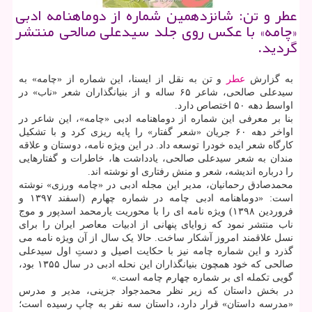
عطر و تن: شانزدهمین شماره از دوماهنامه ادبی
«چامه» با عکس روی جلد سیدعلی صالحی منتشر
گردید.
به گزارش
عطر
و تن به نقل از ایسنا، این شماره از «چامه» به
سیدعلی صالحی، شاعر ۶۵ ساله و از بنیانگذاران شعر «ناب» در
اواسط دهه ۵۰ اختصاص دارد.
بنا بر معرفی این شماره از دوماهنامه ادبی «چامه»، این شاعر در
اواخر دهه ۶۰ جریان «شعر گفتار» را پایه ریزی کرد و با تشکیل
کارگاه شعر ایده خودرا توسعه داد. در این ویژه نامه، دوستان و علاقه
مندان به شعر سیدعلی صالحی، یادداشت ها، خاطرات و گفتارهایی
را درباره اندیشه، شعر و منش رفتاری او نوشته اند.
محمدصادق رحمانیان، مدیر این مجله ادبی در «چامه ورزی» نوشته
است: «دوماهنامه ادبی چامه در شماره چهارم (اسفند ۱۳۹۷ و
فروردین ۱۳۹۸) ویژه نامه ای را با محوریت یارمحمد اسدپور و موج
ناب منتشر نمود که زوایای پنهانی از ادبیات معاصر ایران را برای
نسل علاقمند امروز آشکار ساخت. حالا یک سال از آن ویژه نامه می
گذرد و این شماره چامه نیز با حکایت اصیل و دستِ اول سیدعلی
صالحی که خود همچون بنیانگذاران این نحله ادبی در سال ۱۳۵۵ بود،
گویی تکمله ای بر شماره چهارم چامه است.»
در بخش داستان که زیر نظر محمدجواد جزینی، مدیر و مدرس
«مدرسه داستان» قرار دارد، داستان سه نفر به چاپ رسیده است؛