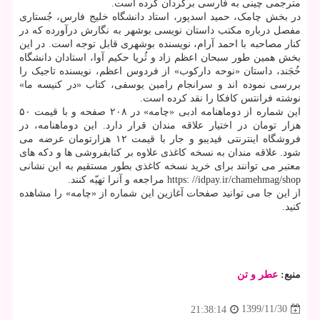
مترجمی چینی به فارسی برگردان کرده است.
در بخش چامک، حمید اسدپور، استاد دانشگاه خلیج فارس، جُستاری
مفصل درباره مکتب داستان نویسی بوشهر به نگارش درآورده که در
کنار مصاحبه با احمد آرام، نویسنده بوشهری قابل توجه است. در این
بخش همین طور سبحان اعظم زاد و ثُریا حکیم آوا، استادان دانشگاه
خُجَند، داستان «نوحه دارکوب» از فردوس اعظم، نویسنده تاجیک را
بررسی نموده اند و سرانجام رامین یوسفی، کتاب «در کنیسه ما»
نوشته فرانتس کافکا را نقد کرده است.
این شماره از دوماهنامه ادبی «چامه» در ۲۰۸ صفحه و با قیمت ۵۰
هزار تومان در اختیار علاقه مندان قرار دارد. این دوماهنامه، در
فروشگاه اینترنتی فیدیبو و جار با قیمت ۱۲ هزارتومان عرضه می
شود. علاقه مندان به نسخه کاغذی علاوه بر کتابفروشی ها و دکه های
معتبر می توانند برای خرید نسخه کاغذی بطور مستقیم به این نشانی
https: //idpay.ir/chamehmag/shop مراجعه و آنرا تهیّه کنند.
از این جا می توانید صفحات آغازین این شماره از «چامه» را مشاهده
کنید.
منبع:
عطر و تن
1399/11/30
21:38:14