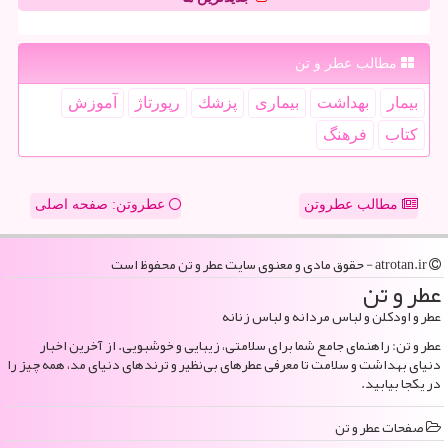
مطالب عطر و تن
بیمار
بهداشت
بیماری
پزشك
رپورتاژ
آموزش
كتاب
فرهنگ
مطالب عطروتن
عطروتن: صفحه اصلی
atrotan.ir - حقوق مادی و معنوی سایت عطر و تن محفوظ است
عطر و تن
عطر و اودکلن و لباس مردانه و لباس زنانه
عطر و تن: راهنمای جامع شما برای سلامتی، زیبایی و خوشبویی. از آخرین اخبار
دنیای بهداشت و سلامت تا معرفی عطرهای بی‌نظیر و ترندهای دنیای مد، همه چیز را
در یکجا بیابید.
صفحات عطر و تن