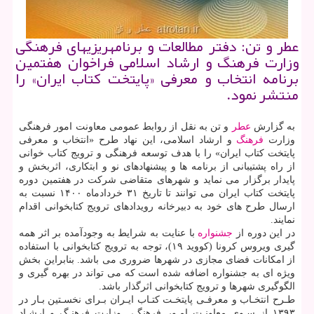
عطر و تن: دفتر مطالعات و برنامه‎ریزی‎های فرهنگی
وزارت فرهنگ و ارشاد اسلامی فراخوان هفتمین
برنامه انتخاب و معرفی «پایتخت کتاب ایران» را
منتشر نمود.
به گزارش
عطر
و تن به نقل از روابط عمومی معاونت امور فرهنگی
وزارت
فرهنگ
و ارشاد اسلامی، این نهاد طرح «انتخاب و معرفی
پایتخت کتاب ایران» را با هدف توسعه فرهنگی و ترویج کتاب خوانی
از راه پشتیبانی از برنامه ها و پیشنهادهای نو و ابتکاری، اثربخش و
پایدار برگزار می نماید و شهرهای متقاضی شرکت در هفتمین دوره
پایتخت کتاب ایران می‏ توانند تا تاریخ ۳۱ خردادماه ۱۴۰۰ نسبت به
ارسال طرح‏ های خود به دبیرخانه رویدادهای ترویج کتابخوانی اقدام
نمایند.
در این دوره از
جشنواره
با عنایت به شرایط به وجودآمده بر اثر همه
گیری ویروس کرونا (کووید ۱۹)، توجه به ترویج کتابخوانی با استفاده
از امکانات فضای مجازی در شهرها ضروری می باشد. بنابراین بخش
ویژه ای به جشنواره اضافه شده است که می تواند در بهره گیری و
الگوگیری شهرها و ترویج کتابخوانی اثرگذار باشد.
طـرح انتخـاب و معرفـی پایتخـت کتـاب ایـران بـرای نخسـتین بـار در
۱۳۹۳ از سـوی معاونـت امـور فرهنگـی وزارت فرهنـگ و ارشـاد