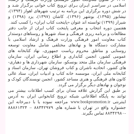
اسلامی در سراسـر ایـران بـرای ترویج کتاب خوانی برگـزار شـد و
در شش دوره برگزاری این برنامه به ترتیب شهرهای اهواز (۱۳۹۴)،
نیشابور (۱۳۹۵)، بوشهر (۱۳۹۶)، کاشان (۱۳۹۷)، یزد (۱۳۹۸) و
شیراز (۱۳۹۹) توانسته اند عنوان «پایتخت کتاب ایران» را کسب کنند.
هفتمین دوره انتخاب و معرفی پایتخت کتاب ایران از جانب دفتر
مطالعات و برنامه ریزی فرهنگی و ستاد شهرها و روستاهای دوستدار
کتاب معاونت امور فرهنگی وزارت فرهنگ و ارشاد اسلامی با
مشارکت دستگاه ها و نهادهای مختلفی شامل معاونت توسعه
روستایی و مناطق محروم ریاست جمهوری، نهاد کتابخانه های
عمومی کشور، انجمن کتابداری و اطلاع رسانی ایران، سازمان
فرهنگی سازمان ملل متحد یونسکو، سازمان شهرداری ­ها و دهیاری­
های کشور، اتحادیه ناشران و کتاب فروشان تهران، سازمان اسناد و
کتابخانه ملی ایران، موسسه خانه کتاب و ادبیات ایران، ستاد عالی
کانون های فرهنگی و هنری مساجد کشور، انجمن نویسندگان کودک و
نوجوان و نهادهای دیگر برگزار می گردد.
بر طبق این گزارش علاقه مندان برای کسب اطلاعات بیشتر می
‏توانند به پایگاه اطلاعاتی شبکه ترویج کتابخوانی ایران به آدرس
اینترنتی www.bookpromotion.ir مراجعه نموده یا با دبیرخانه این
جشنواره واقع در تهران با شماره‎ های ۸۸۳۴۲۹۷۹ – ۸۸۸۶۱۳۲۴
-۸۸۳۴۲۹۸۰ تماس بگیرند.