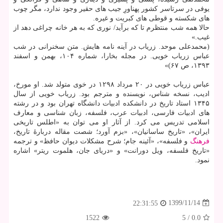
یوفی در سرتاسر کشور پهناورِ جیب های حقیر وجود ندارد، مگر چوب
های شکسته و قوطی های کبریت و غیره.
حالا همه شب منتظرم تا که برآید/ نوری که به هر خانه چراغی دهد از
غیب.»
(محمدعلی موحد. زریاب در آینه نامه هایش. متن سخنرانی در شب
عباس زریاب خویی. در مجله بخارا، شماره ۱۰۴، بهمن و اسفند
۱۳۹۳، ص ۶۷)»
عباس زریاب خویی در ۲۰ مرداد ۱۲۹۸ در خوی متولد شد. او مورخ،
ادیب، نسخه شناس، نویسنده و مترجم بود. زریاب خویی از سال
۱۳۴۵ استاد تاریخ در دانشکده ادبیات دانشگاه تهران بود و در رشته
های ادبیات فارسی، ادبیات عرب، فلسفه، زبان شناسی و معارف
اسلامی تدریس می کرد. از آثار او می توان به «اطلس تاریخی
ایران»، «تاریخ ساسانیان»، «بزم آورد؛ شصت مقاله دربارهٔ تاریخ،
فرهنگ
و فلسفه»، «آئینه جام؛ شرح مشکلات دیوان حافظ» و ترجمه
«تاریخ فلسفه، ویل دورانت» و «دریای جان، هلموت ریتر» اشاره
نمود.
1399/11/14
22:31:55
1522
5
/
0.0