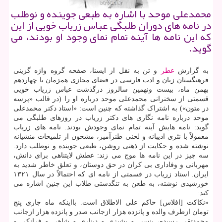
محمدعلی موحد با اشاره به طبعی جوینده و نوطلب
در نامه های دوران طلبگی عباس زریاب خویی از این
که این نامه ها آینه تمام نمای وجود او بودند، می
گوید.
به گزارش
عطر
و تن به نقل از ایسنا، صفحه گروه واژه گزینی
فرهنگستان زبان و ادب فارسی در فضای مجازی همزمان با چهاردهم
بهمن ماه، بیست ونهمین سالروز درگذشت عباس زریاب خویی
قسمتی از سخنرانی محمدعلی موحد درباره او را (در قالب «پرسه
در متون») به اشتراک گذاشته که چنین است: «استاد دکتر محمدعلی
موحد درباره نامه نگاری های دکتر زریاب در روزهای طلبگی می
گوید: نامه هایش آینه تمام نمای وجودش بودند. نامه های زریاب
معمولاً با نثری ادیبانه و لحنی طنزآمیز، مشحون از تلمیحات منشیانه
نوشته شده و حکایت از ذهنی روشن، طبعی جوینده و نوطلب دارد.
سه چیز در این نامه ها موج می زند: عطش لایتناهی برای دانش،
مهربانی و وفاداری بی کران در حق دوستان، و تعلق خاطر شدید به
ایران. استاد زریاب در قسمتی از نامه ای که احتمالاً در سال ۱۳۲۱
خورشیدی نوشته، به طعن به تنگدستی طلاب این چنین اشاره می
کند:
«نکاکت [افلاس] حاکم علی الاطلاق است. بااینکه ماه جاری پنج
تومان ازطرف والده و پانزده هزار ازجانب صدر و پانزده هزار ازجانب
محمدتقی رسیده، پنسی و پشیزی و دیناری و شاهی و فرانکی و