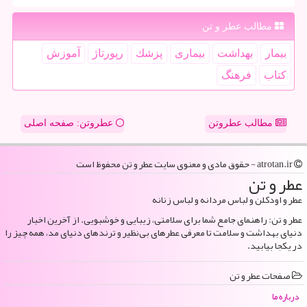
مطالب عطر و تن
بیمار
بهداشت
بیماری
پزشك
رپورتاژ
آموزش
كتاب
فرهنگ
مطالب عطروتن
عطروتن: صفحه اصلی
atrotan.ir - حقوق مادی و معنوی سایت عطر و تن محفوظ است
عطر و تن
عطر و اودکلن و لباس مردانه و لباس زنانه
عطر و تن: راهنمای جامع شما برای سلامتی، زیبایی و خوشبویی. از آخرین اخبار
دنیای بهداشت و سلامت تا معرفی عطرهای بی‌نظیر و ترندهای دنیای مد، همه چیز را
در یکجا بیابید.
صفحات عطر و تن
درباره ما