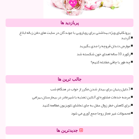
پربازدید ها
پروتکلهای ویژه بهداشتی برای رویارویی با جوندگان در سایت های دفن زباله ابلاغ
گردید
عوارض دندان قروچه را جدی بگیرید
رکورد 10 ساله اهدای خون شکسته شد
چه طور با چاقی مقابله کنیم؟
جالب ترین ها
3 دلیل پنهان برای بیدار شدن مکرر از خواب در هنگام شب
عرضه خدمات مشاوره ای آنلاین تغذیه با شیرمادر در بیمارستان بهرامی
برای کاهش خطر زوال عقل به جای تماشای تلویزیون مطالعه کنید
محصولات غیر مجاز روجا جمع آوری می شود
جدیدترین ها