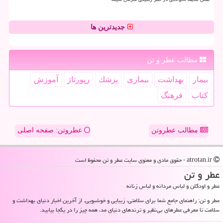
جدیدترین ها
مطالب عطر و تن
بیمار
بهداشت
بیماری
پزشك
رپورتاژ
آموزش
كتاب
فرهنگ
مطالب عطروتن
عطروتن: صفحه اصلی
atrotan.ir - حقوق مادی و معنوی سایت عطر و تن محفوظ است
عطر و تن
عطر و اودکلن و لباس مردانه و لباس زنانه
عطر و تن: راهنمای جامع شما برای سلامتی، زیبایی و خوشبویی. از آخرین اخبار دنیای بهداشت و
سلامت تا معرفی عطرهای بی‌نظیر و ترندهای دنیای مد، همه چیز را در یکجا بیابید.