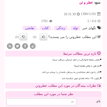
منبع:
عطر و تن
1399/11/01
18:31:39
1701
5
/
0.0
تگهای خبر:
تولد
,
زندگی
,
كتاب
,
نقاشی
این مطلب عطروتن را می پسندید؟
(0)
(0)
تازه ترین مطالب مرتبط
نقش سابقه خانوادگی در خطر ژنتیکی سرطان سینه
چه طور با چاقی مقابله کنیم؟
گاز رادون خطر مبتلاشدن به سرطان تخمدان را بیشتر می کند
رکورد 10 ساله اهدای خون شکسته شد
نظرات بینندگان در مورد این مطلب عطروتن
نظر شما در مورد این مطلب
نام: