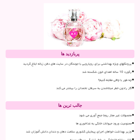
پربازدید ها
پروتکلهای ویژه بهداشتی برای رویارویی با جوندگان در سایت های دفن زباله ابلاغ گردید
رکورد 10 ساله اهدای خون شکسته شد
چه طور با چاقی مقابله کنیم؟
گاز رادون خطر مبتلاشدن به سرطان تخمدان را بیشتر می کند
جالب ترین ها
محصولات غیر مجاز روجا جمع آوری می شود
ممنوعیت ورود حیوانات خانگی به غذاخوری ها
وزیر بهداشت خواهان اجرای پیمایش کشوری سلامت دهان و دندان دانش آموزان شد
نقش سابقه خانوادگی در خطر ژنتیکی سرطان سینه