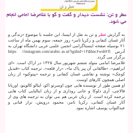
عطر و تن: نشست دیدار و گفت و گو با غلامرضا امامی انجام
می شود.
به گزارش
عطر
و تن به نقل از ایسنا، این جلسه با موضوع «زندگی و
آثار غسان کنفانی و زکریا تامر» روز جمعه، سوم بهمن ماه از ساعت
۲۱ بوسیله صفحه اینستاگرامی انجمن علمی عربی دانشگاه تهران به
آدرس https: //instagram.com/arabic.as.ut?igshid=۱۲۵hnc۶wsh۲fl
برگزار می گردد.
غلامرضا امامی متولد ششم شهریور سال ۱۳۲۵ در اراک است. «ای
ابراهیم»، «طالقانی آن پیر پاک ما»، «راز قلعه»، ترجمه کتاب «قندیل
کوچک» نوشته و نقاشی غسان کنفانی و ترجمه «پینوکیو» از زبان
اصلی همچون کارهای اوست.
او همین طور از نویسنده هایی چون اومبرتو اکو، ایتالو کالوینو، اوریانا
فالاچی، آری دلوکا و جانی روداری و از زبان ایتالیایی کتاب هایی
ترجمه کرده است. از زبان عربی هم می توان به ترجمه های وی از
آثار غسان کنفانی، زکریا تامر، محمود درویش، نزار قبانی و
عبدالتواب یوسف اشاره نمود.