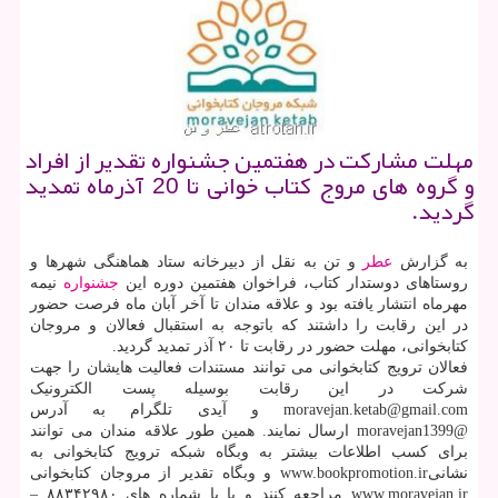
مهلت مشاركت در هفتمین جشنواره تقدیر از افراد
و گروه های مروج كتاب خوانی تا 20 آذرماه تمدید
گردید.
به گزارش
عطر
و تن به نقل از دبیرخانه ستاد هماهنگی شهرها و
روستاهای دوستدار کتاب، فراخوان هفتمین دوره این
جشنواره
نیمه
مهرماه انتشار یافته بود و علاقه مندان تا آخر آبان ماه فرصت حضور
در این رقابت را داشتند که باتوجه به استقبال فعالان و مروجان
کتابخوانی، مهلت حضور در رقابت تا ۲۰ آذر تمدید گردید.
فعالان ترویج کتابخوانی می توانند مستندات فعالیت هایشان را جهت
شرکت در این رقابت بوسیله پست الکترونیک
moravejan.ketab@gmail.com و آیدی تلگرام به آدرس
@moravejan1399 ارسال نمایند. همین طور علاقه مندان می توانند
برای کسب اطلاعات بیشتر به وبگاه شبکه ترویج کتابخوانی به
نشانیwww.bookpromotion.ir و وبگاه تقدیر از مروجان کتابخوانی
www.moravejan.ir مراجعه کنند و یا با شماره های ۸۸۳۴۲۹۸۰ –