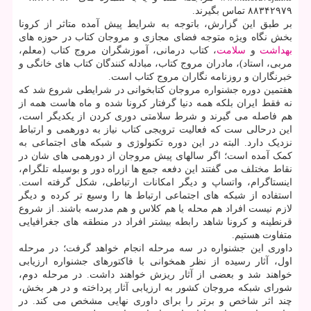
۸۸۳۴۲۹۷۹ تماس بگیرند.
بر طبق این گزارش، باتوجه به شرایط پیش آمده متاثر از کرونا
بخش نگاه ویژه متوجه فضای مجازی و مروجان کتاب در حوزه های
بهداشت
و
سلامت
، کتاب درمانی، آموزشگران مروج کتاب (معلم،
مربی، استاد)، مادران مروج کتاب، مبادله کنندگان کتاب های خانگی و
خبرنگاران و روزنامه نگاران مروج کتاب است.
هفتمین دوره جشنواره مروجان کتابخوانی در شرایطی شروع شد که
نه فقط ایران بلکه همه دنیا گرفتار کرونا شده و ماه هاست همه از
هم فاصله می گیرند و شرط سلامتی دوری کردن از یکدیگر است،
این درحالی ست که فعالیت ترویجی کتاب نیاز به دورهمی و ارتباط
نزدیک دارد. البته در این دوره تکنولوژی و شبکه های اجتماعی به
کمک آمده است؛ اگر سالهای پیش مروجان از دورهمی های شان در
نقاط مختلف می گفتند این دفعه جمع ها ازراه دور و بوسیله تلگرام،
اینستاگرام، واتساپ و دیگر امکانات ارتباطی، شکل گرفته است.
استفاده از شبکه های اجتماعی ارتباط ها را وسیع تر کرده و دیگر
لازم نیست افراد هم محله یا هم کلاس و هم مدرسه باشند. از شروع
قرنطینه و کرونا شاهد رابطه بیشتر افراد در منطقه های جغرافیایی
متفاوت هستیم.
داوری این جشنواره در سه مرحله انجام خواهد گرفت؛ در مرحله
اول، آثار رسیده از نظر همخوانی با فاکتورهای جشنواره ارزیابی
خواهند شد و بعضی از آثار ریزش خواهند داشت. در مرحله دوم،
شورای شبکه مروجان کشور به ارزیابی آثار پرداخته و در هر بخش،
چند اثر شاخص و برتر را برای داوری نهایی مشخص می کند. در