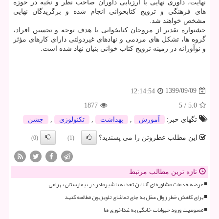
نهایت، داوری نهایی با ارزیابی داوران صاحب نظر و نخبه در حوزه
های فرهنگی و ترویج کتابخوانی انجام شده و برگزیدگان نهایی
مشخص خواهند شد.
جشنواره تقدیر از مروجان کتابخوانی با هدف توجه و تحسین افراد،
گروه ها، تشکل های مردمی و نهادهای غیردولتی دارای کارهای مؤثر
و نوآورانه در زمینه ترویج کتاب خوانی بنیان نهاد شده است.
1399/09/09
12:14:54
1877
5
/
5.0
تگهای خبر:
آموزش
,
بهداشت
,
تكنولوژی
,
جشن
این مطلب عطروتن را می پسندید؟
(0)
(1)
تازه ترین مطالب مرتبط
عرضه خدمات مشاوره ای آنلاین تغذیه با شیرمادر در بیمارستان بهرامی
برای کاهش خطر زوال عقل به جای تماشای تلویزیون مطالعه کنید
ممنوعیت ورود حیوانات خانگی به غذاخوری ها