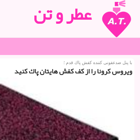
عطر و تن
با پنل ضدعفونی كننده كفش پاك قدم ؛
ویروس كرونا را از كف كفش هایتان پاك كنید