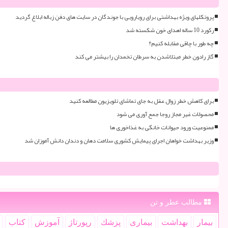
پروتکلهای ویژه بهداشتی برای رویارویی با جوندگان در سایت های دفن زباله ابلاغ گردید
رکورد 10 ساله اهدای خون شکسته شد
چه طور با چاقی مقابله کنیم؟
گاز رادون خطر مبتلاشدن به سرطان تخمدان را بیشتر می کند
برای کاهش خطر زوال عقل به جای تماشای تلویزیون مطالعه کنید
محصولات غیر مجاز روجا جمع آوری می شود
ممنوعیت ورود حیوانات خانگی به غذاخوری ها
وزیر بهداشت خواهان اجرای پیمایش کشوری سلامت دهان و دندان دانش آموزان شد
مطالب عطر و تن
بیمار
بهداشت
بیماری
پزشك
رپورتاژ
آموزش
كتاب