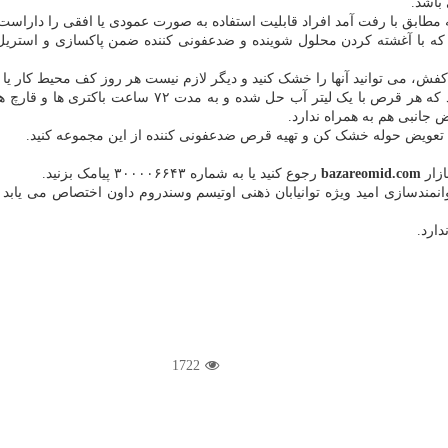
باشد.
طابق با رفت آمد افراد قابلیت استفاده به صورت عمودی یا افقی را داراست
ه با آغشته کردن محلول شوینده و ضدعفونی کننده ضمن پاکسازی و استریل
، می توانید آنها را خشک کنید و دیگر لازم نیست هر روز کف محیط کار یا 
در بسته بندی این محصول ۸ عدد قرص جوشان ضدعفونی کنند
جانبی هم به همراه ندارد.
ه تعویض حوله خشک کن و تهیه قرص ضدعفونی کننده از این مجموعه کنید.
زار
bazareomid.com
رجوع کنید یا به شماره ۳۰۰۰۰۶۶۴۳ پیامک بزنید.
مندسازی امید ویژه توانیابان ذهنی اوتیسم وسندروم داون اختصاص می یابد
ارد.
1722