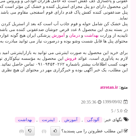
عفونی و پاکسازی کف کفش است که حامل هزاران آلودگی و ویروس می 
این محصول دارای دو پنل مجزای استریل کننده و خشک کن مؤثر است که م
پنل ضدعفونی کننده کفش پاک قدم دارای فوم اسفنجی مقاوم می باشد ک
نماید.
پنل خشک کن شامل حوله و فوم جاذب آب است که بعد از استریل کردن کفش
تاییدیه از وزارت
بهداشت
و
درمان
و
آموزش
پزشکی ایران هیچ گونه عوارض 
محتوای پنل ها قابل شست وشو بوده و درصورت نیاز می توانید مبادرت ب
برای خرید این محصول به صورت اینترنتی می توانید به بازاراینترنتی امید با
لازم به یادآوری است، عوائد
فروش
این محصول به مؤسسه نیکوکاری توان
جهت کسب اطلاعات بیشتر باشماره ۰۹۱۰۹۴۵۴۰۲۶۲ تماس حاصل نمائید.
این مطلب، یک خبر آگهی بوده و خبرگزاری مهر در محتوای آن هیچ نظری ند
منبع:
atrotan.ir
1399/09/02
20:35:36
5
/
5.0
تگهای خبر:
آلودگی
,
آموزش
,
اینترنت
,
بهداشت
این مطلب عطروتن را می پسندید؟
(0)
(1)