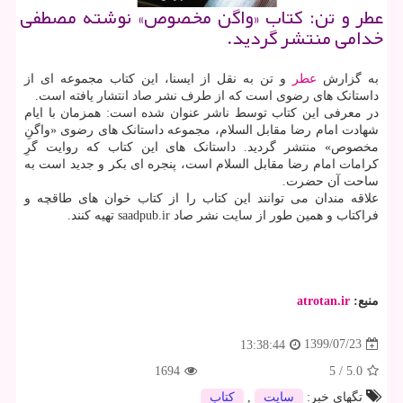
عطر و تن: كتاب «واگن مخصوص» نوشته مصطفی
خدامی منتشر گردید.
به گزارش
عطر
و تن به نقل از ایسنا، این کتاب مجموعه ای از
داستانک های رضوی است که از طرف نشر صاد انتشار یافته است.
در معرفی این کتاب توسط ناشر عنوان شده است: همزمان با ایام
شهادت امام رضا مقابل السلام، مجموعه داستانک های رضوی «واگنِ
مخصوص» منتشر گردید. داستانک های این کتاب که روایت گرِ
کرامات امام رضا مقابل السلام است، پنجره ای بکر و جدید است به
ساحت آن حضرت.
علاقه مندان می توانند این کتاب را از کتاب خوان های طاقچه و
فراکتاب و همین طور از سایت نشر صاد saadpub.ir تهیه کنند.
منبع:
atrotan.ir
1399/07/23
13:38:44
1694
5
/
5.0
تگهای خبر:
سایت
,
كتاب