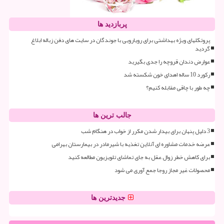
پربازدید ها
پروتکلهای ویژه بهداشتی برای رویارویی با جوندگان در سایت های دفن زباله ابلاغ
گردید
عوارض دندان قروچه را جدی بگیرید
رکورد 10 ساله اهدای خون شکسته شد
چه طور با چاقی مقابله کنیم؟
جالب ترین ها
3 دلیل پنهان برای بیدار شدن مکرر از خواب در هنگام شب
عرضه خدمات مشاوره ای آنلاین تغذیه با شیرمادر در بیمارستان بهرامی
برای کاهش خطر زوال عقل به جای تماشای تلویزیون مطالعه کنید
محصولات غیر مجاز روجا جمع آوری می شود
جدیدترین ها