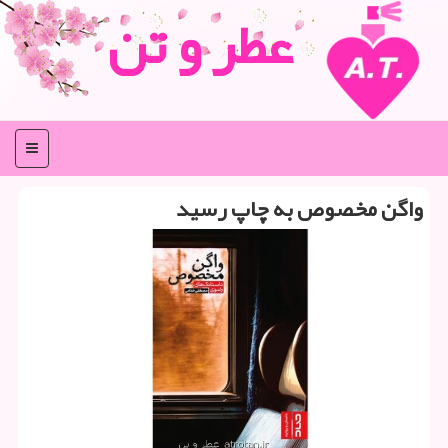
عطر و تن
منو
واگن مخصوص به چاپ رسید