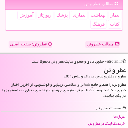
مطالب عطر و تن
بیمار
بهداشت
بیماری
پزشك
رپورتاژ
آموزش
كتاب
فرهنگ
مطالب عطروتن
عطروتن: صفحه اصلی
atrotan.ir - حقوق مادی و معنوی سایت عطر و تن محفوظ است
عطر و تن
عطر و اودکلن و لباس مردانه و لباس زنانه
عطر و تن: راهنمای جامع شما برای سلامتی، زیبایی و خوشبویی. از آخرین اخبار
دنیای بهداشت و سلامت تا معرفی عطرهای بی‌نظیر و ترندهای دنیای مد، همه چیز را
در یکجا بیابید.
صفحات عطر و تن
درباره ما
خرید بک لینک در عطر و تن