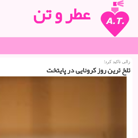
عطر و تن
زالی تاكید كرد؛
تلخ ترین روز كرونایی در پایتخت