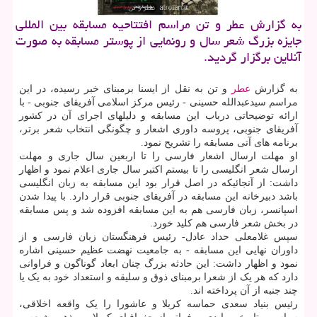
به گزارش عطر و تن مراسم افتتاحیه مسابقه بین المللی
جایزه بزرگ شعر سال و رونمایی از پوستر مسابقه به صورت
آنلاین برگزار گردید.
به گزارش
عطر
و تن به نقل از ایسنا برمبنای خبر رسیده، در این
مراسم سیدعبدالله حسینی - رئیس مرکز اسلامی آفریقای جنوبی - با
ارائه توضیحاتی درباب این مسابقه و دلیلهای اجرای آن در کشور
آفریقای جنوبی، پروسه داوری اشعار و چگونگی انتخاب شعر برتر،
برنامه های آتی مسابقه را تشریح نمود.
او مهلت ارسال اشعار فارسی را تا اربعین سال جاری و مهلت
ارسال شعر انگلیسی را تا بیستم اکتبر سال جاری اعلام نمود و اظهار
داشت: از آنجائیکه در اصل قرار بود این مسابقه به زبان انگلیسی
باشد دبیرخانه این مسابقه در آفریقای جنوبی قرار دارد. با پیدا شدن
اسپانسر، زبان فارسی هم به این مسابقه افزوده شد و پس مسابقه
در بخش شعر فارسی هم کلید خورد.
سپس غلامعلی حداد عادل- رئیس فرهنگستان زبان فارسی و از
داوران نهایی این مسابقه - به جامعیت نهضت عظیم حسینی اشاره
نمود و اظهار داشت: این حادثه بزرگ چنان ابعاد گوناگون و فراوانی
دارد که هر یک از شعرا برمبنای ذوق و سلیقه و استعداد خود به یک یا
چند جنبه از آن پرداخته اند.
رئیس بنیاد سعدی حماسه کربلا و عاشورا را یک واقعه اخلاقی،