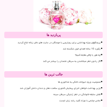
پربازدید ها
پروتکلهای ویژه بهداشتی برای رویارویی با جوندگان در سایت های دفن زباله ابلاغ گردید
رکورد 10 ساله اهدای خون شکسته شد
چه طور با چاقی مقابله کنیم؟
گاز رادون خطر مبتلاشدن به سرطان تخمدان را بیشتر می کند
جالب ترین ها
ممنوعیت ورود حیوانات خانگی به غذاخوری ها
وزیر بهداشت خواهان اجرای پیمایش کشوری سلامت دهان و دندان دانش آموزان شد
نقش سابقه خانوادگی در خطر ژنتیکی سرطان سینه
تماس چشمی با نوزاد کلید رشد زبان اوست