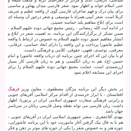
سیاسی، تاریخی، ابدی و فراتر از جغرافیای کربلا و مذهب شیعه و
حتی اسلام خواند و اظهار نمود: شعر فارسی میدان پهناور و مناسبی
برای بیان درک و فهم شاعران فارسی گوی از واقعه عظیم و شریف
کربلا است. شعر آیینی همراه با موسیقی و شعر درخور آن وسیله ای
است برای ابلاغ مفاهیم بلند حماسه حسینی.
در ادامه آیت الله رمضانی - رئیس مجمع جهانی دوده علیهم السلام -
ضمن تشکر از برگزارکنندگان این برنامه، به اهمیت شعر در ابلاغ و
انتشار مفاهیم عمیق دوده علیهم السلام به خصوص در ارتباط با واقعه
عظیم عاشورا پرداخت و این واقعه را دارای ابعاد حماسی، عرفانی،
معرفتی، توحیدی، فقهی، حقوقی، کلامی و فرهنگی دانست.
او با بیان این که اجرای چنین برنامه ای درباب واقعه عاشورا و امام
حسین (ع)، هم به زبان انگلیسی و هم به زبان فارسی کار بسیار
ارزشمندی است، حمایت مجمع جهانی دوده علیهم السلام را برای
اجرای این مسابقه اعلام نمود.
در بخش دیگر این برنامه مژگان مصطفوی - معاون وزیر
فرهنگ
افغانستان - با ابراز خرسندی از اقدام مرکز اسلامی آفریقای جنوبی
و رایزنی فرهنگی سفارت جمهوری اسلامی ایران در پرتوریا، اظهار
داشت: زبان فارسی می تواند نقطه وصل فارسی زبانان در سرتاسر
جهان باشد.
مهدی آقاجعفری - سفیر جمهوری اسلامی ایران در آفریقای جنوبی -
هم با به فال نیک گرفتن آغاز ماموریت خود با این برنامه عاشورایی،
حوزه هنر و به خصوص شعر را یکی از حوزه های موثر بر ذهن و فکر