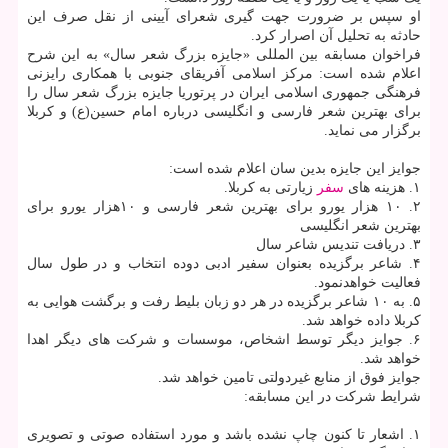
او سپس بر ضرورت جهت گیری شعرای آیینی از نقل صرف این
حادثه به تحلیل آن اصرار کرد.
فراخوان مسابقه بین المللی «جایزه بزرگ شعر سال» به این شرح
اعلام شده است: مرکز اسلامی آفریقای جنوبی با همکاری رایزنی
فرهنگی جمهوری اسلامی ایران در پرتوریا جایزه بزرگ شعر سال را
برای بهترین شعر فارسی و انگلیسی درباره امام حسین(ع) و کربلا
برگزار می نماید.
جوایز این جایزه بدین سان اعلام شده است:
۱. هزینه های
سفر
زیارتی به کربلا.
۲. ۱۰ هزار یورو برای بهترین شعر فارسی و ۱۰هزار یورو برای
بهترین شعر انگلیسی
۳. دریافت تندیس شاعر سال
۴. شاعر برگزیده بعنوان سفیر ادبی دوده انتخاب و در طول سال
فعالیت خواهدنمود.
۵. به ۱۰ شاعر برگزیده در هر دو زبان بلیط رفت و برگشت هوایی به
کربلا داده خواهد شد.
۶. جوایز دیگر توسط اشخاص، موسسات و شرکت های دیگر اهدا
خواهد شد.
جوایز فوق از منابع غیردولتی تامین خواهد شد.
شرایط شرکت در این مسابقه:
۱. اشعار تا کنون چاپ نشده باشد و مورد استفاده صوتی و تصویری