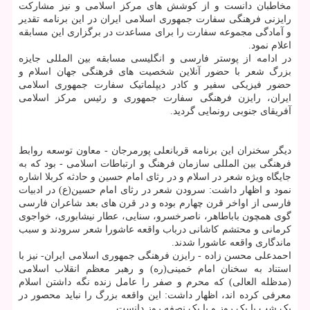
مخاطبان دانست و از کوشش های مرکز اسلامی و نیز مشارکت
رایزنی فرهنگی سفارت جمهوری اسلامی ایران در این برنامه تقدیر
و آمادگی مجموعه سفارت را برای مساعدت در برگزاری این مسابقه
اعلام نمود.
در ادامه از پوستر فارسی و انگلیسی مسابقه بین المللی جایزه
بزرگ شعر با حضور آنلاین شخصیت های فرهنگی جهان اسلام و
حضور فیزیکی سفیر و کادر دیپلماتیک سفارت جمهوری اسلامی
ایران، رایزن فرهنگی سفارت جمهوری و رئیس مرکز اسلامی
آفریقای جنوبی رونمایی گردید.
دیگر سخنران این برنامه قربانعلی پورمرجان - معاون توسعه روابط
فرهنگی بین المللی سازمان فرهنگ و ارتباطات اسلامی - بود که به
جایگاه ویژه شعر در اسلام و در رثای امام حسین و حادثه کربلا اشاره
نمود و اظهار داشت: سرودن شعر در رثای امام حسین(ع) در ادبیات
فارسی از اواخر قرن چهارم بوده و در قرن های بعد شاعران فارسی
گوی همچون باباطاهر، ناصرخسرو، سنایی، عطار نیشابوری، خواجوی
کرمانی و محتشم کاشانی درباب واقعه عاشورا شعر سرودند و سبب
ماندگاری واقعه عاشورا شدند.
احمدعلی محسن زاده - رایزن فرهنگی جمهوری اسلامی ایران- نیز با
استناد به سخنان امام خمینی(ره) و رهبر معظم انقلاب اسلامی
(مدظله العالی) که محرم و صفر را عامل زنده نگه داشتن اسلام
معرفی کرده اند، اظهار داشت: این واقعه بزرگ را نباید محصور در
یک شب یا یک روز و یا یک نصفه روز دانست.