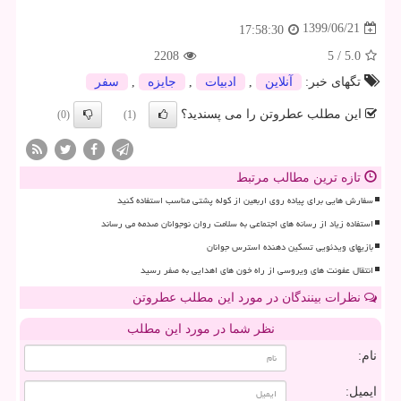
1399/06/21
17:58:30
2208
5
/
5.0
تگهای خبر:
آنلاین
,
ادبیات
,
جایزه
,
سفر
این مطلب عطروتن را می پسندید؟
(0)
(1)
تازه ترین مطالب مرتبط
سفارش هایی برای پیاده روی اربعین از کوله پشتی مناسب استفاده کنید
استفاده زیاد از رسانه های اجتماعی به سلامت روان نوجوانان صدمه می رساند
بازیهای ویدئویی تسکین دهنده استرس جوانان
انتقال عفونت های ویروسی از راه خون های اهدایی به صفر رسید
نظرات بینندگان در مورد این مطلب عطروتن
نظر شما در مورد این مطلب
نام:
ایمیل: