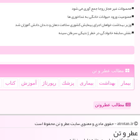
محصولات غیر مجاز روجا جمع آوری می شود
ممنوعیت ورود حیوانات خانگی به غذاخوری ها
وزیر بهداشت خواهان اجرای پیمایش کشوری سلامت دهان و دندان دانش آموزان شد
نقش سابقه خانوادگی در خطر ژنتیکی سرطان سینه
مطالب عطر و تن
بیمار
بهداشت
بیماری
پزشك
رپورتاژ
آموزش
كتاب
مطالب عطروتن
atrotan.ir - حقوق مادی و معنوی سایت عطر و تن محفوظ است
عطر و تن
عطر و اودکلن و لباس مردانه و لباس زنانه