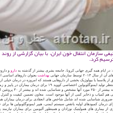
 سازمان انتقال خون ایران، با بیان گزارشی از روند ت
ترسیم كرد.
: در ایام همه گیری جهانی کرونا، جامعه بشری بیشتر از گذشته به
دارو
و داروساز
توسط سازمان جهانی
بهداشت
بعنوان داروهای اساسی اعل
از پلاسما یا بیولوژیک بخشی از داروهایی هستند که امروزه در درمان خیلی از بی
یافته از کووید ۱۹ در درمان بیماران مبتلا به کار می رود و جامعه بش
رود. وی توضیح داد: پلاسم
 هم کمیاب و ذخایر کمی از آنها موجود است. معاون تضمین کیفیت و کنترل ک
یلی A، فاکتور IXبرای درمان هموفیلی B، گاماگلوبولین ها یاIVIG برای درمان کمبودهای اولیه یانقص سیستم ای
ی آنتی ژن مانند فاکتور Rhیا anti-Rho( D) جهت جلوگیری از بیماری های همولیتیک نوزادان و همینطور آلبوم