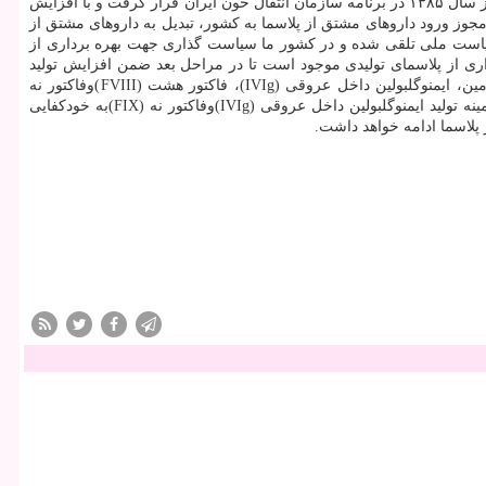
قراردادی پلاسما الگویی برای سایر کشورهای فاقد پالایشگاه پلاسما دانست و اضافه کرد: تولید داروهای مشتق از پلاسما از راه پالایش قراردادی پلاسما از سال ۱۳۸۵ در برنامه سازمان انتقال خون ایران قرار گرفت و با افزایش
ن در بالین بیمار، مقرر شد مازاد تولید FFP توسط شرکت های پالایشگر دارای مجوز ورود داروهای مشتق از پلاسما به کشور، تبدیل به داروهای مشتق از
 سیاست ملی تلقی شده و در کشور ما سیاست گذاری جهت بهره برداری از
اری از پلاسمای تولیدی موجود است تا در مراحل بعد ضمن افزایش تولید
پلاسما، امکانات تولید داروهای مشتق از پلاسما در کشور مهیا شود. وی، داروهای مشتق از پلاسما که از پلاسمای ایرانی تولید شده اند را شامل آلبومین، ایمنوگلبولین داخل عروقی (IVIg)، فاکتور هشت (FVIII)وفاکتور نه
(FIX)دانست و اضافه کرد: از سال ۱۳۸۹ با عنایت به داروهای استحصالی از پلاسمایی که توسط سازمان انتقال خون ایران جمع آوری شد کشور در زمینه تولید ایمنوگلبولین داخل عروقی (IVIg)وفاکتور نه (FIX)به خودکفایی
 پلاسما ادامه خواهد داشت.