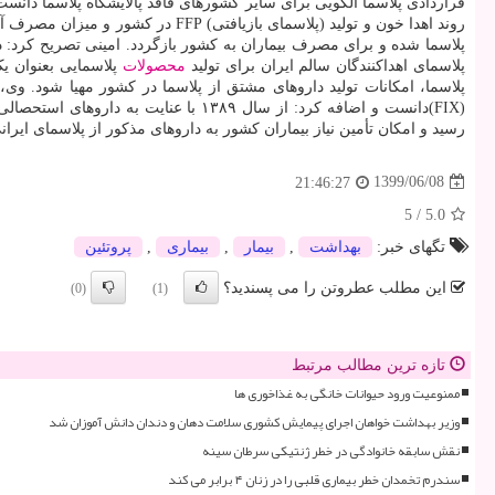
پلاسما شده و برای مصرف بیماران به کشور بازگردد. امینی تصریح کرد:
پلاسمای اهداکنندگان سالم ایران برای تولید
محصولات
پلاسمایی بعنوان ی
رسید و امکان تأمین نیاز بیماران کشور به داروهای مذکور از پلاسمای ایر
1399/06/08
21:46:27
5
/
5.0
تگهای خبر:
بهداشت
,
بیمار
,
بیماری
,
پروتئین
این مطلب عطروتن را می پسندید؟
(0)
(1)
تازه ترین مطالب مرتبط
ممنوعیت ورود حیوانات خانگی به غذاخوری ها
وزیر بهداشت خواهان اجرای پیمایش کشوری سلامت دهان و دندان دانش آموزان شد
نقش سابقه خانوادگی در خطر ژنتیکی سرطان سینه
سندرم تخمدان خطر بیماری قلبی را در زنان ۴ برابر می کند