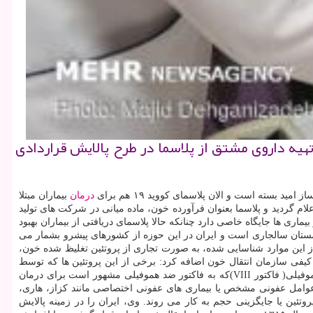
هیه داروی مشتق از پلاسما در طرح پالایش قراردادی
 امید بسته است و الان پلاسمای کووید ۱۹ هم برای
درمان
بیماران مبتلا
ام گردید و پلاسما بعنوان فرآورده خون، ماده میانی در شرکت های تولید
ماری ها جایگاه خاصی دارد چنانکه حالا پلاسمای دریافتی از بیماران بهبود
ری منتظر تولید ایمنوگلوبولین اختصاصی کووید ۱۹ برای درمان بیماران در پاییز و زمستان سالجاری است و ایران در این حوزه از کشورهای پیشرو بشمار می
ای انسانی حاوی بیشتر از ۱۰۰۰ پروتئین است که بیشتر از ۲۵۰ مورد آنها مشخص و شناسایی شده اند و بیشتر از ۳۰ پروتئین از این موارد شناسایی شده، به صورت تجاری از پروتئین تغلیظ شده خون،
یفی سازمان انتقال خون اضافه کرد: برخی از این پروتئین ها که توسط
سازمان بهداشت جهانی از تغلیظ پلاسما به دست آمده و بعنوان داروهای ضروری شناسایی شده اند شامل شاخص های انعقادی برای درمان بیماران هموفیلی( فاکتور VIII)که به فاکتور ضد هموفیلی مشهور است برای درمان
منی، هیپر ایمونوگلوبولین ها برای عوامل عفونی مشخص یا بیماری های عفونی اختصاصی مانند کزاز، هاری،
ین برای بیماران نیازمند پروتئین یا جایگزینی حجم به کار می روند. وی، ایران را در زمینه پالایش