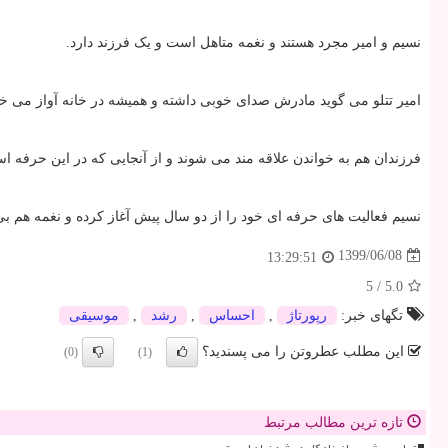
نسیم و امیر مجرد هستند و نغمه متاهل است و یک فرزند دارد
.
امیر تتلو می گوید مادرش صدای خوبی داشته و همیشه در خانه آواز می خ
فرزندان هم به خواندن علاقه مند می شوند و از
آنجایی که در این حرفه ا
نسیم فعالیت های حرفه ای خود را از دو سال
پیش آغاز کرده و نغمه هم ب
1399/06/08
13:29:51
5
/
5.0
تگهای خبر:
رپورتاژ
,
احساس
,
رشد
,
موسیقی
این مطلب عطروتن را می پسندید؟
(0)
(1)
تازه ترین مطالب مرتبط
تماس چشمی با نوزاد کلید رشد زبان اوست