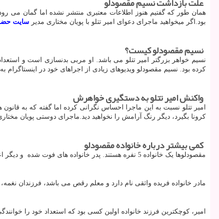
علت بازداشت نسیم مقصودلو
همان طور که گفتیم هنوز اطلاعات معتبری منتشر نشده اما گمان می رود
بود.اگر میخواهید ماجرای دعوای امیر تتلو با پویان مختاری مدیر
سایت حضر
نسیم مقصودلو کیست؟
نسیم خواهر بزرگتر امیر تتلو می باشد. او مربی بدنسازی است و استعداد 
کرده بود. نسیم مقصودلو ویدیوهای زیادی از اجراهای خود در اینستاگرام به
واکنش امیر تتلو به دستگیری خواهرش
امیر تتلو نسبت به این ماجرا احساس نگرانی کرده اما گفته که به قانون ه
کرونا بگیرد، دیگر رنگ آرامش را نخواهید دید.ماجرای دوستی پویان مختار
کمی بیشتر درباره خانواده مقصودلو
مقصودلوها یک خانواده 5 نفره هستند. پدر خانواده های فوت شده و دیگر اعضا درکنار هم و در اوضاعی سخت رشد کرده اند
مادر خانواده فریده واثقی نام دارد و معلم رقص می باشد، فرزندان نغمه، 
امیر، کوچکترین فرزند خانواده اولین کسی بود که استعداد خود را خوانندگ