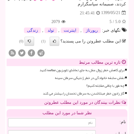
کردند، صمیمانه سپاسگزارم
1399/05/21
21:45:41
2079
5
/
5.0
تگهای خبر:
رپورتاژ
,
اینترنت
,
تولد
,
زندگی
این مطلب عطروتن را می پسندید؟
(0)
(1)
تازه ترین مطالب مرتبط
برای کاهش خطر زوال عقل به جای تماشای تلویزیون مطالعه کنید
نقش سابقه خانوادگی در خطر ژنتیکی سرطان سینه
چه طور با چاقی مقابله کنیم؟
گاز رادون خطر مبتلاشدن به سرطان تخمدان را بیشتر می کند
نظرات بینندگان در مورد این مطلب عطروتن
نظر شما در مورد این مطلب
نام:
ایمیل: