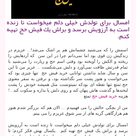
امسال برای تولدش خیلی دلم میخواست تا زنده
است به آرزویش برسد و براش یك فیش حج تهیه
كنم.
اسمش را که می‌شنید چشمانش هم پر اشک می‌شد!... عزیزم در
زندگیش زن قوی بود اما نمی‌دانم چرا در این سن که آردهایش را
ریخته و الکش را آویخته بود وقتی اسم حج و زیارت را می‌شنید با
تمام قدرتش طاقت نمی‌آورد و دلش می‌شکست ... عزیز من تا این
سن و سال شاید نداشتن توانایی خرید فیش حج تنها چیزی بود که
می‌خواست و هنوز پشت سر نگذاشته بود، و نرفتن به سفر معنوی
حج تمتع تنها نقطه ای بودکه نمیتونست مثل همیشه خودش را پشت
لبخندها و گذشت هاش پنهان کند و روی دلش پا بذاره و سکوت کند...!
هزینه
خرید فیش حج
تمتع
من از بچگی حالش را می فهمیدم ... الان هم که بزرگتر شدم هنوز
هم هرازگاهی گریه های از سر شوق عزیزم را می بینم.
امسال برای تولدش خیلی دلم میخواست تا زنده است به آرزویش
برسد و براش یک فیش حج تهیه کنم. یکسال بهش فکر کردم؛ تا