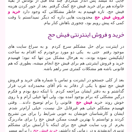
جایی که میشد پس انداز میکردم. چند ماه قبل از تولدش از بقیه
خانواده هم برای خرید فیش حج کمک گرفتم. بعد از جور کردن هزینه
فیش حج، تازه فهمیدم به خاطر مشکلاتی که وجود دارد
خرید و
فروش فیش حج
محدودیت هایی داره که دیگر نمیدانستم با وقت
کمی که پیش رویم بود، چجوری باهاش کنار بیام.
خرید و فروش اینترنتی فیش حج
در اینترنت برای حل مشکلم سرچ کردم و به سراغ سایت های
موجود رفتم حتی به یکی دو مورد برخودرم که اقدام به ساخت
اپلیکیشن نموده بودند، به هرحال مشکل من تنها که نبود؛ فهمیدم
خرید و فروش اینترنتی هم برای فیش حج انجام میشه، بطوری که هم
قانونی باشه هم مشکلات کمتری سر راهم باشه.
بعد از کلی جستجو در اینترنت و تماس با شماره های خرید و فروش
فیش حج تمتع با یکی از دفاتر به نام آقای محمدزاده عرب قرار
گذاشتم و به دفتر ایشان مراجعه کردم. با اینکه دمغ بودم و فکرم
درگیرِ مشکلی که برام بوجود آمده بود، ولی آنها خیلی آرام و با روی
خوش روند خرید
فیش حج
قانونی را برام توضیح دادند... وقتی
فهمیدم مشکلم خیلی هم غیرقابل حل نیست، خیلی آرام‌تر شدم.
ایشان و کارشناسان خوبشان به خوبی شرایط را برای من تشریح
کردند و توانستم با بهترین قیمت ممکن فیش حج را برای مادربزگ
بخرم. از وب سایت فیش حج برای اینکه با آرامش برای مشکلم
تدبیری اندیشدند و در زمانی که داشتم،
خرید فیش حج
را برایم میسر