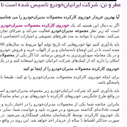
عطر و تن: شركت ایرانیان‌خودرو تاسیس شده است تا هم
آیا بهترین خریدار خودروی کارکرده محصولات مدیران‌خودرو را می شناسید
اگر به دنبال این هستید که یک
خودروی کارکرده محصولات مدیران‌خودرو
ر
است که زیر نظر
مجموعه مدیران‌خودرو
فعالیت می‌کند و شرکای تجاری
می‌کنند، بفشارد تا بتوانند به مدد طرح‌های تشویقی و امتیازات اختصاصی 
باید یادآوری کنیم تنها خودروهایی که تاریخ تولید آنها مربوط به سال‌های 1390 و بعد از آن است این امکان را دارند از
شده است تا در این اوضاع نا‌به‌سامان و پر از التهاب خرید و فروش خودرو
و در یک معامله سودآوری‌تری به فروش برسانند. لذا اگر یکی از
محصولا
امکان را دارید که از کمک‌های شرکت ایرانیان خودرو استفاده کنید و در یک
خودروی کارکرده محصولات مدیران‌خودرو را از اینجا نو کنید
برای اینکه خودروی کارکرده محصولات مدیران‌خودرو را نو کنید، طبیعتا ب
پاسخگو باشد.
باید یادآوری کنیم که شرکت ایرانیان‌خودرو زیر مجموعه مدیران‌خودرو ا
در واقع طرح جایگزینی خودروهای کارکرده با خودروهای نو در تمام نمایندگی
بنابراین چنانچه شما یکی از محصولات مدیران‌خودرو را در اختیار دارید و
قیمت عادلانه‌ای گذاشته می‌شود و در صورت تایید و خواست شما، سایر 
یک خودروی کارکرده، توسط کارشناسان مختلف قیمتگذاری می‌شود. در نه
صورت حداکثر اقساط 5 ساله از خریدار اخذ خواهد شد. این روند در واقع طرح جایگزینی خودروهای کارکرده شرکت مدیران‌خودرو به کمک شرکت ایرانیان‌خودرو است.