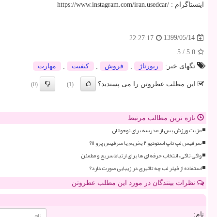
اینستاگرام :
https://www.instagram.com/iran.usedcar/
1399/05/14
22:27:17
5
/
5.0
تگهای خبر:
رپورتاژ
,
فروش
,
كیفیت
,
مهارت
این مطلب عطروتن را می پسندید؟
(0)
(1)
تازه ترین مطالب مرتبط
مزیت ورزش پس از مدرسه برای نوجوانان
سرفیس لپ تاپ استودیو ۲ بخریم یا سرفیس پرو ۱۱؟
واکی تاکی، انتخاب حرفه ای ها برای ارتباط سریع و مطمئن
استفاده از فیلر لب چه تاثیری در زیبایی صورت دارد؟
نظرات بینندگان در مورد این مطلب عطروتن
نام: