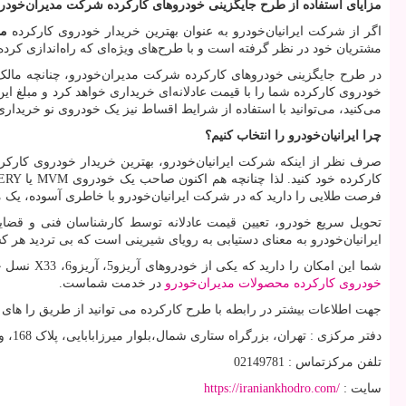
مزایای استفاده از طرح جایگزینی خودروهای کارکرده شرکت مدیران‌خودر
اگر از شرکت ایرانیان‌خودرو به عنوان بهترین خریدار خودروی کارکرده
مح
مشتریان خود در نظر گرفته است و با طرح‌های ویژه‌ای که راه‌اندازی کرد
در طرح جایگزینی خودروهای کارکرده شرکت مدیران‌خودرو، چنانچه مالک 
خودروی کارکرده شما را با قیمت عادلانه‌ای خریداری خواهد کرد و مبلغ 
می‌کنید، می‌توانید با استفاده از شرایط اقساط نیز یک خودروی نو خریداری 
چرا ایرانیان‌خودرو را انتخاب کنیم؟
صرف نظر از اینکه شرکت ایرانیان‌خودرو، بهترین خریدار خودروی کارک
کارکرده خود کنید. لذا چنانچه هم اکنون صاحب یک خودروی
MVM
یا
ERY
فرصت طلایی را دارید که در شرکت ایرانیان‌خودرو با خاطری آسوده، یک مع
تحویل سریع خودرو، تعیین قیمت عادلانه توسط کارشناسان فنی و قضای
ایرانیان‌خودرو به معنای دستیابی به رویای شیرینی است که بی تردید هر ک
شما این امکان را دارید که یکی از خودروهای آریزو
5
، آریزو
6
،
X33
نسل ج
خودروی کارکرده محصولات مدیران‌خودرو
در خدمت شماست.
جهت اطلاعات بیشتر در رابطه با طرح کارکرده می توانید از طریق را های ار
دفتر مرکزی : تهران، بزرگراه ستاری شمال،بلوار میرزابابایی، پلاک 168، واحد 10
تلفن مرکزتماس : 02149781
سایت :
https://iraniankhodro.com/