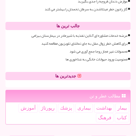
عوارض دندان قروچه را جدی بگیرید
گاز رادون خطر مبتلاشدن به سرطان تخمدان را بیشتر می کند
جالب ترین ها
عرضه خدمات مشاوره ای آنلاین تغذیه با شیرمادر در بیمارستان بهرامی
برای کاهش خطر زوال عقل به جای تماشای تلویزیون مطالعه کنید
محصولات غیر مجاز روجا جمع آوری می شود
ممنوعیت ورود حیوانات خانگی به غذاخوری ها
جدیدترین ها
مطالب عطر و تن
بیمار
بهداشت
بیماری
پزشك
رپورتاژ
آموزش
كتاب
فرهنگ