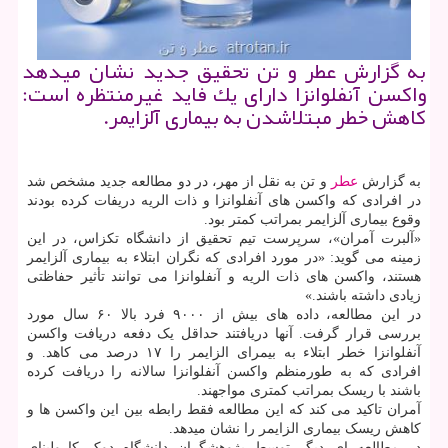
به گزارش عطر و تن تحقیق جدید نشان میدهد
واكسن آنفلوانزا دارای یك فاید غیرمنتظره است:
كاهش خطر مبتلاشدن به بیماری آلزایمر.
به گزارش
عطر
و تن به نقل از مهر، در دو مطالعه جدید مشخص شد
در افرادی که واکسن های آنفلوانزا و ذات الریه دریفات کرده بودند
وقوع بیماری آلزایمر بمراتب کمتر بود.
«آلبرت آمران»، سرپرست تیم تحقیق از دانشگاه تکزاس، در این
زمینه می گوید: «در مورد افرادی که نگران ابتلاء به بیماری آلزایمر
هستند، واکسن های ذات الریه و آنفلوانزا می توانند تأثیر حفاظتی
زیادی داشته باشند.»
در این مطالعه، داده های بیش از ۹۰۰۰ فرد بالا ۶۰ سال مورد
بررسی قرار گرفت. آنها دریافتند حداقل یک دفعه دریافت واکسن
آنفلوانزا خطر ابتلاء به بیمرای الزایمر را ۱۷ درصد می کاهد. و
افرادی که به طورمنظم واکسن آنفلوانزا سالانه را دریافت کرده
باشند با ریسک بمراتب کمتری مواجهند.
آمران تاکید می کند که این مطالعه فقط رابطه بین این واکسن ها و
کاهش ریسک بیماری الزایمر را نشان میدهد.
در مطالعه ای دیگر توسط پژوهشگران دانشگاه دوک کارولینای