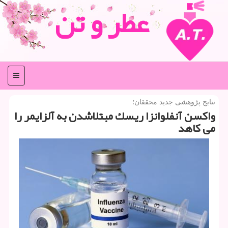
عطر و تن
منو
نتایج پژوهشی جدید محققان؛
واكسن آنفلوانزا ریسك مبتلاشدن به آلزایمر را
می كاهد