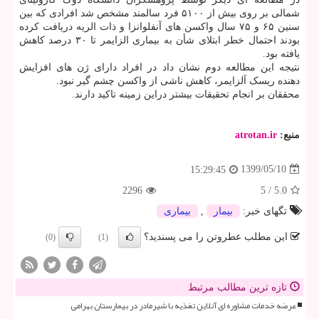
شمالی بر روی بیش از ۵۱۰۰ فرد سالمند مشخص شد افرادی که بین
سنین ۶۵ و ۷۵ سال واکسن های آنفلوانزا و ذات الریه دریافت کرده
بودند احتمال خطر ابتلای شأن به بیماری الزایمر تا ۳۰ درصد کاهش
یافته بود.
نتیجه این مطالعه دوم نشان داد در افراد دارای ژن های افزایش
دهنده ریسک آلزایمر، کاهش ناشی از واکسن چشم گیر نبود.
محققان بر انجام تحقیقات بیشتر دراین زمینه تاکید دارند.
منبع:
atrotan.ir
1399/05/10
15:29:45
2296
5
/
5.0
تگهای خبر:
بیمار
,
بیماری
این مطلب عطروتن را می پسندید؟
(0)
(1)
تازه ترین مطالب مرتبط
عرضه خدمات مشاوره ای آنلاین تغذیه با شیرمادر در بیمارستان بهرامی